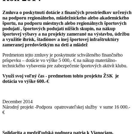
Zmluva o poskytnutí dotácie z finančých prostriedkov určených
na podporu regionálneho, mládežníckeho alebo akademického
športu, na podporu miestnych alebo regionálnych športových
podujatí , športových podujatí nižších skupín, na nákup
športovej výbavy a na projekty zamerané na výstavbu, údržbu
a využitie ihrísk, štadiónov a inej športovej infraštruktúry
zameranej predovšetkým na deti a mládež
Predmetom tejto zmluvy je poskytnutie schváleného finančného
príspevku – dotácie vo výške 5 000,- € na nákup materiálno-
technického vybavenia pre zabezpečenie športových aktivít klubu.
Využi svoj voľný čas - predmetom tohto projektu ŽSK je
dotácia vo výške 600.-€
December 2014
Národný projekt -Podpora opatrovateľskej služby v sume 16 000.-
€
Solidarita a medziľudská podpora patria k Vianociam,