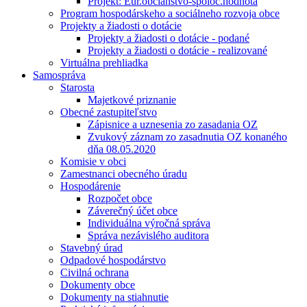
Projekt: Eur.občianstvo-spoloč.hodnota
Program hospodárskeho a sociálneho rozvoja obce
Projekty a žiadosti o dotácie
Projekty a žiadosti o dotácie - podané
Projekty a žiadosti o dotácie - realizované
Virtuálna prehliadka
Samospráva
Starosta
Majetkové priznanie
Obecné zastupiteľstvo
Zápisnice a uznesenia zo zasadania OZ
Zvukový záznam zo zasadnutia OZ konaného
dňa 08.05.2020
Komisie v obci
Zamestnanci obecného úradu
Hospodárenie
Rozpočet obce
Záverečný účet obce
Individuálna výročná správa
Správa nezávislého auditora
Stavebný úrad
Odpadové hospodárstvo
Civilná ochrana
Dokumenty obce
Dokumenty na stiahnutie