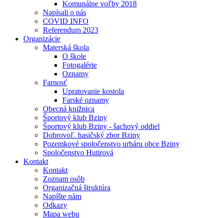
Komunálne voľby 2018
Napísali o nás
COVID INFO
Referendum 2023
Organizácie
Materská škola
O škole
Fotogalérie
Oznamy
Farnosť
Upratovanie kostola
Farské oznamy
Obecná knižnica
Športový klub Bziny
Športový klub Bziny - šachový oddiel
Dobrovoľ. hasičský zbor Bziny
Pozemkové spoločenstvo urbáru obce Bziny
Spoločenstvo Hutirová
Kontakt
Kontakt
Zoznam osôb
Organizačná štruktúra
Napíšte nám
Odkazy
Mapa webu