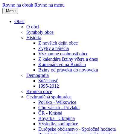
Rovno na obsah
Rovno na menu
Menu
Obec
O obci
Symboly obce
História
Z novších dejín obce
Zvyky a nárečia
Významné osobnosti obce
Z kalendára Bziny včera a dnes
Kamenárstvo na Bzinách
Bziny od praveku do novoveku
Demografia
Súčasnosť
1995-2012
Kronika obce
Cezhraničná spolupráca
Poľsko - Wilkowice
Chorvátsko - Privlaka
ČR - Krásná
Boyarka - Ukrajina
Výsledky spolupráce
Európske občianstvo - Spoločná hodnota