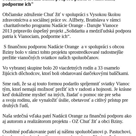
podporme ich"
Občianske združenie Chuť žiť v spolupráci s Vysokou školou
zdravotníctva a sociálnej práce sv. Alžbety, Bratislava v rámci
charitatívneho programu Nadácie Orange - Darujte Vianoce
2013 pripravilo úspešný projekt „Solidarita a medziľudská podpora
patria k Vianociam, podporme ich“.
S finančnou podporou Nadácie Orange a v spolupráci s obcou
Bziny bolo v rámci tohto projektu sprostredkované radostnejšie
prežitie vianočných sviatkov našich spoluobčanov.
Vo vybranej skupine bolo 20 viacdetných rodín a 33 osamelo
žijúcich dôchodcov, ktorí boli obdarovaní darčekovými balíčkami.
Sme radi, že sa aj touto formou podarilo spríjemniť sviatky Vianoc
tým, ktorí nemajú možnosť prežiť ich v radosti a hojnosti. Je krásne
keď dokážeme myslieť na iných, žiadať o pomoc nie pre seba
a svoju rodinu, ale vynaložiť úsilie, obetavosť a citlivý prístup pre
druhých ľudí,
Naša srdečná vďaka patrí Nadácii Orange za finančnú podporu ako
aj autorom a realizátorom projektu - OZ Chuť žiť a obci Bziny.
Osobitné poďakovanie patrí aj nášmu spoluobčanovi p. Pastuchovi,