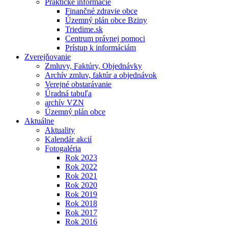
Praktické informácie
Finančné zdravie obce
Územný plán obce Bziny
Triedime.sk
Centrum právnej pomoci
Prístup k informáciám
Zverejňovanie
Zmluvy, Faktúry, Objednávky
Archív zmluv, faktúr a objednávok
Verejné obstarávanie
Úradná tabuľa
archív VZN
Územný plán obce
Aktuálne
Aktuality
Kalendár akcií
Fotogaléria
Rok 2023
Rok 2022
Rok 2021
Rok 2020
Rok 2019
Rok 2018
Rok 2017
Rok 2016