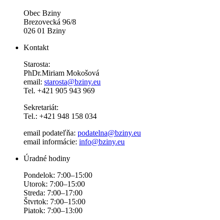
Obec Bziny
Brezovecká 96/8
026 01 Bziny
Kontakt
Starosta:
PhDr.Miriam Mokošová
email:
starosta@bziny.eu
Tel. +421 905 943 969
Sekretariát:
Tel.: +421 948 158 034
email podateľňa:
podatelna@bziny.eu
email informácie:
info@bziny.eu
Úradné hodiny
Pondelok: 7:00–15:00
Utorok: 7:00–15:00
Streda: 7:00–17:00
Štvrtok: 7:00–15:00
Piatok: 7:00–13:00