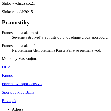
Slnko vychádza:
5:21
Slnko zapadá:
20:15
Pranostiky
Pranostika na akt. mesiac
Severné vetry keď v auguste dujú, opadanie úrody spôsobujú.
Pranostika na akt.deň
Na premenia /deň premenia Krista Pána/ je premena vôd.
Mohlo by Vás zaujímať
DHZ
Farnosť
Pozemkové spoločenstvo
Športový klub Bziny
Envi-pak
Adresa