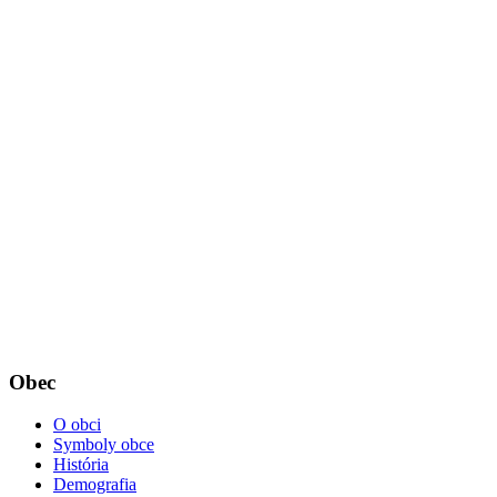
Obec
O obci
Symboly obce
História
Demografia