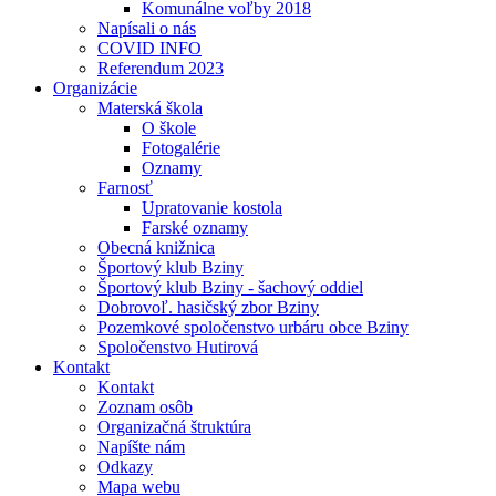
Komunálne voľby 2018
Napísali o nás
COVID INFO
Referendum 2023
Organizácie
Materská škola
O škole
Fotogalérie
Oznamy
Farnosť
Upratovanie kostola
Farské oznamy
Obecná knižnica
Športový klub Bziny
Športový klub Bziny - šachový oddiel
Dobrovoľ. hasičský zbor Bziny
Pozemkové spoločenstvo urbáru obce Bziny
Spoločenstvo Hutirová
Kontakt
Kontakt
Zoznam osôb
Organizačná štruktúra
Napíšte nám
Odkazy
Mapa webu