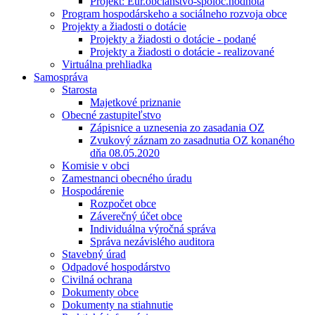
Projekt: Eur.občianstvo-spoloč.hodnota
Program hospodárskeho a sociálneho rozvoja obce
Projekty a žiadosti o dotácie
Projekty a žiadosti o dotácie - podané
Projekty a žiadosti o dotácie - realizované
Virtuálna prehliadka
Samospráva
Starosta
Majetkové priznanie
Obecné zastupiteľstvo
Zápisnice a uznesenia zo zasadania OZ
Zvukový záznam zo zasadnutia OZ konaného
dňa 08.05.2020
Komisie v obci
Zamestnanci obecného úradu
Hospodárenie
Rozpočet obce
Záverečný účet obce
Individuálna výročná správa
Správa nezávislého auditora
Stavebný úrad
Odpadové hospodárstvo
Civilná ochrana
Dokumenty obce
Dokumenty na stiahnutie