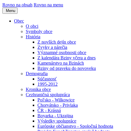
Rovno na obsah
Rovno na menu
Menu
Obec
O obci
Symboly obce
História
Z novších dejín obce
Zvyky a nárečia
Významné osobnosti obce
Z kalendára Bziny včera a dnes
Kamenárstvo na Bzinách
Bziny od praveku do novoveku
Demografia
Súčasnosť
1995-2012
Kronika obce
Cezhraničná spolupráca
Poľsko - Wilkowice
Chorvátsko - Privlaka
ČR - Krásná
Boyarka - Ukrajina
Výsledky spolupráce
Európske občianstvo - Spoločná hodnota