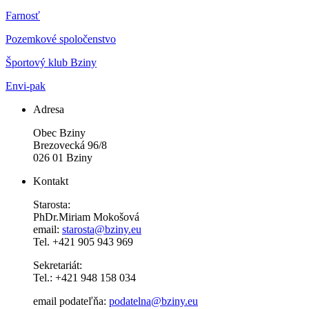
Farnosť
Pozemkové spoločenstvo
Športový klub Bziny
Envi-pak
Adresa
Obec Bziny
Brezovecká 96/8
026 01 Bziny
Kontakt
Starosta:
PhDr.Miriam Mokošová
email:
starosta@bziny.eu
Tel. +421 905 943 969
Sekretariát:
Tel.: +421 948 158 034
email podateľňa:
podatelna@bziny.eu