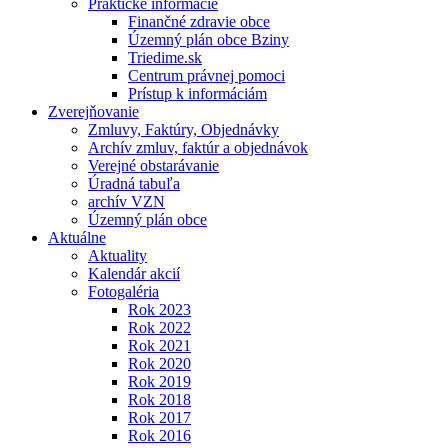
Praktické informácie
Finančné zdravie obce
Územný plán obce Bziny
Triedime.sk
Centrum právnej pomoci
Prístup k informáciám
Zverejňovanie
Zmluvy, Faktúry, Objednávky
Archív zmluv, faktúr a objednávok
Verejné obstarávanie
Úradná tabuľa
archív VZN
Územný plán obce
Aktuálne
Aktuality
Kalendár akcií
Fotogaléria
Rok 2023
Rok 2022
Rok 2021
Rok 2020
Rok 2019
Rok 2018
Rok 2017
Rok 2016