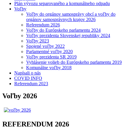
Plán vývozu separovaného a komunálneho odpadu
Voľby
Voľby do orgánov samosprávy obcí a voľby do
orgánov samosprávnych krajov 2026
Referendum 2026
Voľby do Európskeho parlamentu 2024
Voľby prezidenta Slovenskej republiky 2024
Voľby 2023
Spojené voľby 2022
Parlamentné voľby 2020
Voľby prezidenta SR 2019
Vyhlásenie volieb do Európskeho parlamentu 2019
Komunálne voľby 2018
Napísali o nás
COVID INFO
Referendum 2023
Voľby 2026
REFERENDUM 2026