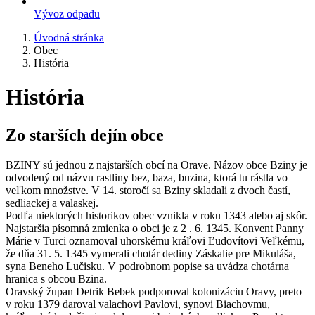
Vývoz odpadu
Úvodná stránka
Obec
História
História
Zo starších dejín obce
BZINY sú jednou z najstarších obcí na Orave. Názov obce Bziny je
odvodený od názvu rastliny bez, baza, buzina, ktorá tu rástla vo
veľkom množstve. V 14. storočí sa Bziny skladali z dvoch častí,
sedliackej a valaskej.
Podľa niektorých historikov obec vznikla v roku 1343 alebo aj skôr.
Najstaršia písomná zmienka o obci je z 2 . 6. 1345. Konvent Panny
Márie v Turci oznamoval uhorskému kráľovi Ľudovítovi Veľkému,
že dňa 31. 5. 1345 vymerali chotár dediny Záskalie pre Mikuláša,
syna Beneho Lučisku. V podrobnom popise sa uvádza chotárna
hranica s obcou Bzina.
Oravský župan Detrik Bebek podporoval kolonizáciu Oravy, preto
v roku 1379 daroval valachovi Pavlovi, synovi Biachovmu,