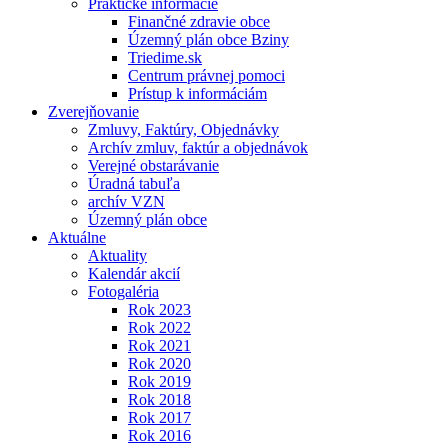
Praktické informácie
Finančné zdravie obce
Územný plán obce Bziny
Triedime.sk
Centrum právnej pomoci
Prístup k informáciám
Zverejňovanie
Zmluvy, Faktúry, Objednávky
Archív zmluv, faktúr a objednávok
Verejné obstarávanie
Úradná tabuľa
archív VZN
Územný plán obce
Aktuálne
Aktuality
Kalendár akcií
Fotogaléria
Rok 2023
Rok 2022
Rok 2021
Rok 2020
Rok 2019
Rok 2018
Rok 2017
Rok 2016