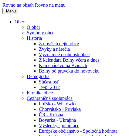
Rovno na obsah
Rovno na menu
Menu
Obec
O obci
Symboly obce
História
Z novších dejín obce
Zvyky a nárečia
Významné osobnosti obce
Z kalendára Bziny včera a dnes
Kamenárstvo na Bzinách
Bziny od praveku do novoveku
Demografia
Súčasnosť
1995-2012
Kronika obce
Cezhraničná spolupráca
Poľsko - Wilkowice
Chorvátsko - Privlaka
ČR - Krásná
Boyarka - Ukrajina
Výsledky spolupráce
Európske občianstvo - Spoločná hodnota