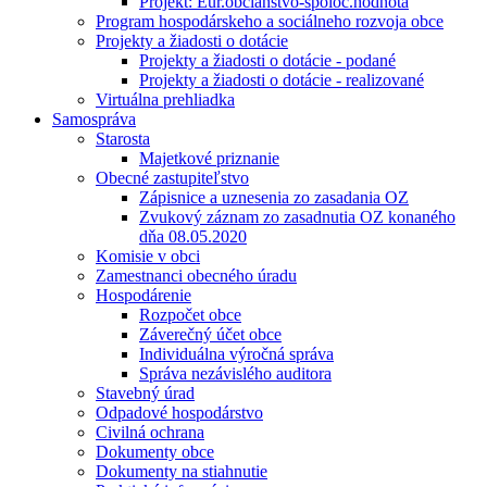
Projekt: Eur.občianstvo-spoloč.hodnota
Program hospodárskeho a sociálneho rozvoja obce
Projekty a žiadosti o dotácie
Projekty a žiadosti o dotácie - podané
Projekty a žiadosti o dotácie - realizované
Virtuálna prehliadka
Samospráva
Starosta
Majetkové priznanie
Obecné zastupiteľstvo
Zápisnice a uznesenia zo zasadania OZ
Zvukový záznam zo zasadnutia OZ konaného
dňa 08.05.2020
Komisie v obci
Zamestnanci obecného úradu
Hospodárenie
Rozpočet obce
Záverečný účet obce
Individuálna výročná správa
Správa nezávislého auditora
Stavebný úrad
Odpadové hospodárstvo
Civilná ochrana
Dokumenty obce
Dokumenty na stiahnutie