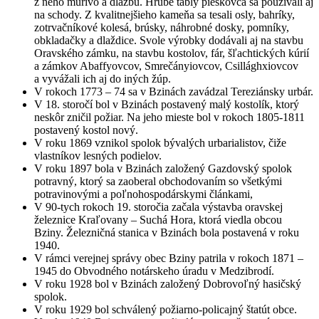
z neho murivo a dlažbu. Hrubé tably pieskovca sa používali aj
na schody. Z kvalitnejšieho kameňa sa tesali osly, bahríky,
zotrvačníkové kolesá, brúsky, náhrobné dosky, pomníky,
obkladačky a dlaždice. Svole výrobky dodávali aj na stavbu
Oravského zámku, na stavbu kostolov, fár, šľachtických kúrií
a zámkov Abaffyovcov, Smrečányiovcov, Csillághxiovcov
a vyvážali ich aj do iných žúp.
V rokoch 1773 – 74 sa v Bzinách zavádzal Tereziánsky urbár.
V 18. storočí bol v Bzinách postavený malý kostolík, ktorý
neskôr zničil požiar. Na jeho mieste bol v rokoch 1805-1811
postavený kostol nový.
V roku 1869 vznikol spolok bývalých urbarialistov, čiže
vlastníkov lesných podielov.
V roku 1897 bola v Bzinách založený Gazdovský spolok
potravný, ktorý sa zaoberal obchodovaním so všetkými
potravinovými a poľnohospodárskymi článkami,
V 90-tych rokoch 19. storočia začala výstavba oravskej
železnice Kraľovany – Suchá Hora, ktorá viedla obcou
Bziny. Železničná stanica v Bzinách bola postavená v roku
1940.
V rámci verejnej správy obec Bziny patrila v rokoch 1871 –
1945 do Obvodného notárskeho úradu v Medzibrodí.
V roku 1928 bol v Bzinách založený Dobrovoľný hasičský
spolok.
V roku 1929 bol schválený požiarno-policajný štatút obce.