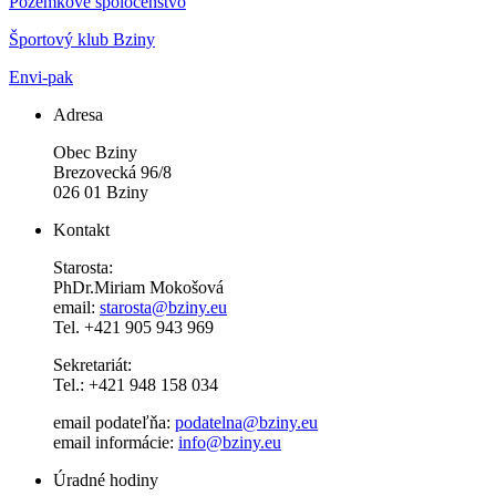
Pozemkové spoločenstvo
Športový klub Bziny
Envi-pak
Adresa
Obec Bziny
Brezovecká 96/8
026 01 Bziny
Kontakt
Starosta:
PhDr.Miriam Mokošová
email:
starosta@bziny.eu
Tel. +421 905 943 969
Sekretariát:
Tel.: +421 948 158 034
email podateľňa:
podatelna@bziny.eu
email informácie:
info@bziny.eu
Úradné hodiny