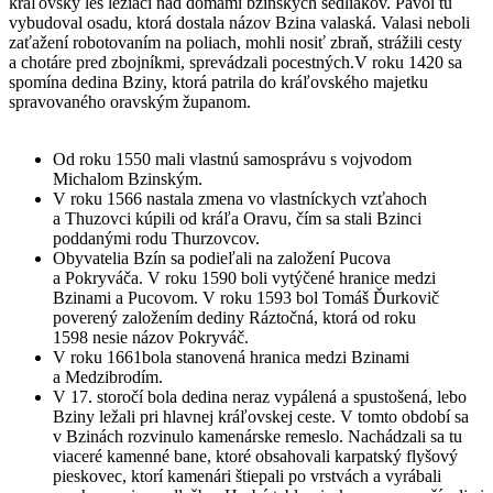
kráľovský les ležiaci nad domami bzinských sedliakov. Pavol tu
vybudoval osadu, ktorá dostala názov Bzina valaská. Valasi neboli
zaťažení robotovaním na poliach, mohli nosiť zbraň, strážili cesty
a chotáre pred zbojníkmi, sprevádzali pocestných.V roku 1420 sa
spomína dedina Bziny, ktorá patrila do kráľovského majetku
spravovaného oravským županom.
Od roku 1550 mali vlastnú samosprávu s vojvodom
Michalom Bzinským.
V roku 1566 nastala zmena vo vlastníckych vzťahoch
a Thuzovci kúpili od kráľa Oravu, čím sa stali Bzinci
poddanými rodu Thurzovcov.
Obyvatelia Bzín sa podieľali na založení Pucova
a Pokryváča. V roku 1590 boli vytýčené hranice medzi
Bzinami a Pucovom. V roku 1593 bol Tomáš Ďurkovič
poverený založením dediny Ráztočná, ktorá od roku
1598 nesie názov Pokryváč.
V roku 1661bola stanovená hranica medzi Bzinami
a Medzibrodím.
V 17. storočí bola dedina neraz vypálená a spustošená, lebo
Bziny ležali pri hlavnej kráľovskej ceste. V tomto období sa
v Bzinách rozvinulo kamenárske remeslo. Nachádzali sa tu
viaceré kamenné bane, ktoré obsahovali karpatský flyšový
pieskovec, ktorí kamenári štiepali po vrstvách a vyrábali