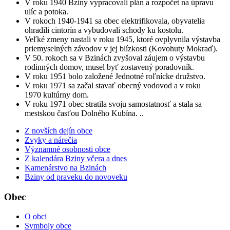
V roku 1940 Bziny vypracovali plán a rozpočet na úpravu
ulíc a potoka.
V rokoch 1940-1941 sa obec elektrifikovala, obyvatelia
ohradili cintorín a vybudovali schody ku kostolu.
Veľké zmeny nastali v roku 1945, ktoré ovplyvnila výstavba
priemyselných závodov v jej blízkosti (Kovohuty Mokraď).
V 50. rokoch sa v Bzinách zvyšoval záujem o výstavbu
rodinných domov, musel byť zostavený poradovník.
V roku 1951 bolo založené Jednotné roľnícke družstvo.
V roku 1971 sa začal stavať obecný vodovod a v roku
1970 kultúrny dom.
V roku 1971 obec stratila svoju samostatnosť a stala sa
mestskou časťou Dolného Kubína. ..
Z novších dejín obce
Zvyky a nárečia
Významné osobnosti obce
Z kalendára Bziny včera a dnes
Kamenárstvo na Bzinách
Bziny od praveku do novoveku
Obec
O obci
Symboly obce