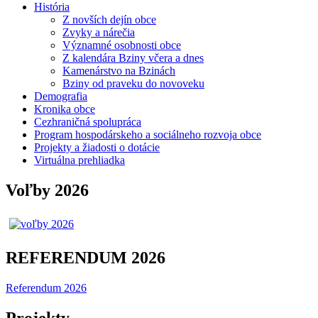
História
Z novších dejín obce
Zvyky a nárečia
Významné osobnosti obce
Z kalendára Bziny včera a dnes
Kamenárstvo na Bzinách
Bziny od praveku do novoveku
Demografia
Kronika obce
Cezhraničná spolupráca
Program hospodárskeho a sociálneho rozvoja obce
Projekty a žiadosti o dotácie
Virtuálna prehliadka
Voľby 2026
REFERENDUM 2026
Referendum 2026
Projekty