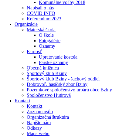
Komunálne voľby 2018
Napísali o nás
COVID INFO
Referendum 2023
Organizácie
Materská škola
O škole
Fotogalérie
Oznamy
Farnosť
Upratovanie kostola
Farské oznamy
Obecná knižnica
Športový klub Bziny
Športový klub Bziny - šachový oddiel
Dobrovoľ. hasičský zbor Bziny
Pozemkové spoločenstvo urbáru obce Bziny
Spoločenstvo Hutirová
Kontakt
Kontakt
Zoznam osôb
Organizačná štruktúra
Napíšte nám
Odkazy
Mapa webu