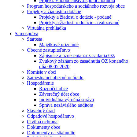
Projekt: Eur.občianstvo-spoloč.hodnota
Program hospodárskeho a sociálneho rozvoja obce
Projekty a žiadosti o dotácie
Projekty a žiadosti o dotácie - podané
Projekty a žiadosti o dotácie - realizované
Virtuálna prehliadka
Samospráva
Starosta
Majetkové priznanie
Obecné zastupiteľstvo
Zápisnice a uznesenia zo zasadania OZ
Zvukový záznam zo zasadnutia OZ konaného
dňa 08.05.2020
Komisie v obci
Zamestnanci obecného úradu
Hospodárenie
Rozpočet obce
Záverečný účet obce
Individuálna výročná správa
Správa nezávislého auditora
Stavebný úrad
Odpadové hospodárstvo
Civilná ochrana
Dokumenty obce
Dokumenty na stiahnutie