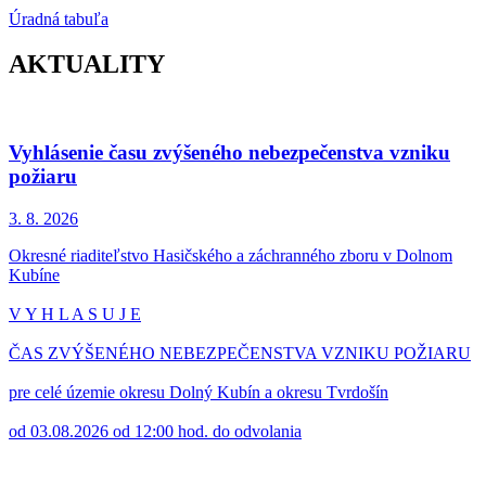
Úradná tabuľa
AKTUALITY
Vyhlásenie času zvýšeného nebezpečenstva vzniku
požiaru
3. 8.
2026
Okresné riaditeľstvo Hasičského a záchranného zboru v Dolnom
Kubíne
V Y H L A S U J E
ČAS ZVÝŠENÉHO NEBEZPEČENSTVA VZNIKU POŽIARU
pre celé územie okresu Dolný Kubín a okresu Tvrdošín
od 03.08.2026 od 12:00 hod. do odvolania