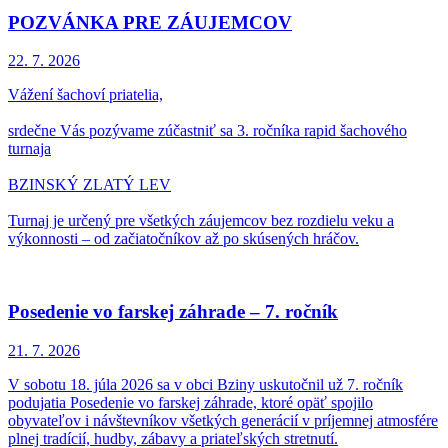
POZVÁNKA PRE ZÁUJEMCOV
22. 7.
2026
Vážení šachoví priatelia,
srdečne Vás pozývame zúčastniť sa 3. ročníka rapid šachového
turnaja
BZINSKÝ ZLATÝ LEV
Turnaj je určený pre všetkých záujemcov bez rozdielu veku a
výkonnosti – od začiatočníkov až po skúsených hráčov.
Posedenie vo farskej záhrade – 7. ročník
21. 7.
2026
V sobotu 18. júla 2026 sa v obci Bziny uskutočnil už 7. ročník
podujatia Posedenie vo farskej záhrade, ktoré opäť spojilo
obyvateľov i návštevníkov všetkých generácií v príjemnej atmosfére
plnej tradícií, hudby, zábavy a priateľských stretnutí.