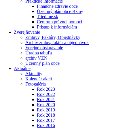
Praktické informácie
Finančné zdravie obce
Územný plán obce Bziny
Triedime.sk
Centrum právnej pomoci
Prístup k informáciám
Zverejňovanie
Zmluvy, Faktúry, Objednávky
Archív zmluv, faktúr a objednávok
Verejné obstarávanie
Úradná tabuľa
archív VZN
Územný plán obce
Aktuálne
Aktuality
Kalendár akcií
Fotogaléria
Rok 2023
Rok 2022
Rok 2021
Rok 2020
Rok 2019
Rok 2018
Rok 2017
Rok 2016