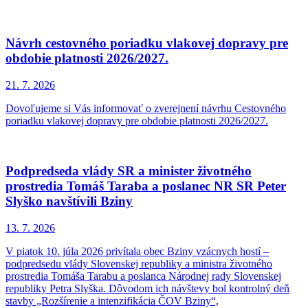
Návrh cestovného poriadku vlakovej dopravy pre
obdobie platnosti 2026/2027.
21. 7.
2026
Dovoľujeme si Vás informovať o zverejnení návrhu Cestovného
poriadku vlakovej dopravy pre obdobie platnosti 2026/2027.
Podpredseda vlády SR a minister životného
prostredia Tomáš Taraba a poslanec NR SR Peter
Slyško navštívili Bziny
13. 7.
2026
V piatok 10. júla 2026 privítala obec Bziny vzácnych hostí –
podpredsedu vlády Slovenskej republiky a ministra životného
prostredia Tomáša Tarabu a poslanca Národnej rady Slovenskej
republiky Petra Slyška. Dôvodom ich návštevy bol kontrolný deň
stavby „Rozšírenie a intenzifikácia ČOV Bziny“,