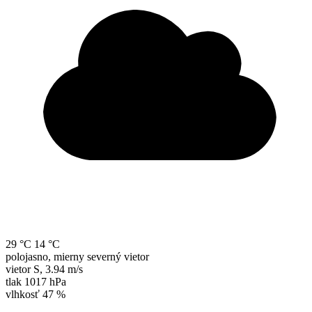
29 °C
14 °C
polojasno, mierny severný vietor
vietor
S
,
3.94 m/s
tlak
1017 hPa
vlhkosť
47 %