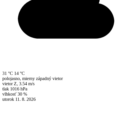
31 °C
14 °C
polojasno, mierny západný vietor
vietor
Z
,
3.54 m/s
tlak
1016 hPa
vlhkosť
30 %
utorok 11. 8. 2026