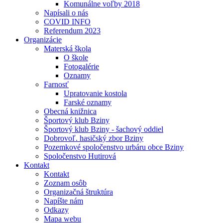
Komunálne voľby 2018
Napísali o nás
COVID INFO
Referendum 2023
Organizácie
Materská škola
O škole
Fotogalérie
Oznamy
Farnosť
Upratovanie kostola
Farské oznamy
Obecná knižnica
Športový klub Bziny
Športový klub Bziny - šachový oddiel
Dobrovoľ. hasičský zbor Bziny
Pozemkové spoločenstvo urbáru obce Bziny
Spoločenstvo Hutirová
Kontakt
Kontakt
Zoznam osôb
Organizačná štruktúra
Napíšte nám
Odkazy
Mapa webu