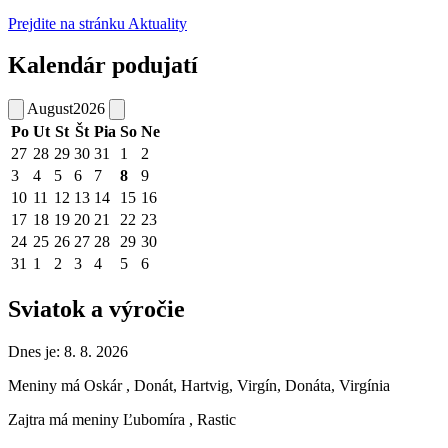
Prejdite na stránku Aktuality
Kalendár podujatí
August
2026
Po
Ut
St
Št
Pia
So
Ne
27
28
29
30
31
1
2
3
4
5
6
7
8
9
10
11
12
13
14
15
16
17
18
19
20
21
22
23
24
25
26
27
28
29
30
31
1
2
3
4
5
6
Sviatok a výročie
Dnes je:
8. 8. 2026
Meniny má
Oskár
, Donát, Hartvig, Virgín, Donáta, Virgínia
Zajtra má meniny
Ľubomíra
, Rastic