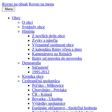
Rovno na obsah
Rovno na menu
Menu
Obec
O obci
Symboly obce
História
Z novších dejín obce
Zvyky a nárečia
Významné osobnosti obce
Z kalendára Bziny včera a dnes
Kamenárstvo na Bzinách
Bziny od praveku do novoveku
Demografia
Súčasnosť
1995-2012
Kronika obce
Cezhraničná spolupráca
Poľsko - Wilkowice
Chorvátsko - Privlaka
ČR - Krásná
Boyarka - Ukrajina
Výsledky spolupráce
Európske občianstvo - Spoločná hodnota