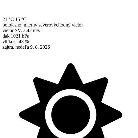
21 °C
15 °C
polojasno, mierny severovýchodný vietor
vietor
SV
,
3.42 m/s
tlak
1021 hPa
vlhkosť
48 %
zajtra, nedeľa 9. 8. 2026