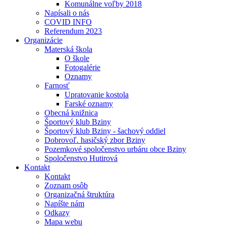
Komunálne voľby 2018
Napísali o nás
COVID INFO
Referendum 2023
Organizácie
Materská škola
O škole
Fotogalérie
Oznamy
Farnosť
Upratovanie kostola
Farské oznamy
Obecná knižnica
Športový klub Bziny
Športový klub Bziny - šachový oddiel
Dobrovoľ. hasičský zbor Bziny
Pozemkové spoločenstvo urbáru obce Bziny
Spoločenstvo Hutirová
Kontakt
Kontakt
Zoznam osôb
Organizačná štruktúra
Napíšte nám
Odkazy
Mapa webu