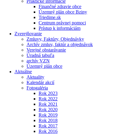
Praktické informácie
Finančné zdravie obce
Územný plán obce Bziny
Triedime.sk
Centrum právnej pomoci
Prístup k informáciám
Zverejňovanie
Zmluvy, Faktúry, Objednávky
Archív zmluv, faktúr a objednávok
Verejné obstarávanie
Úradná tabuľa
archív VZN
Územný plán obce
Aktuálne
Aktuality
Kalendár akcií
Fotogaléria
Rok 2023
Rok 2022
Rok 2021
Rok 2020
Rok 2019
Rok 2018
Rok 2017
Rok 2016