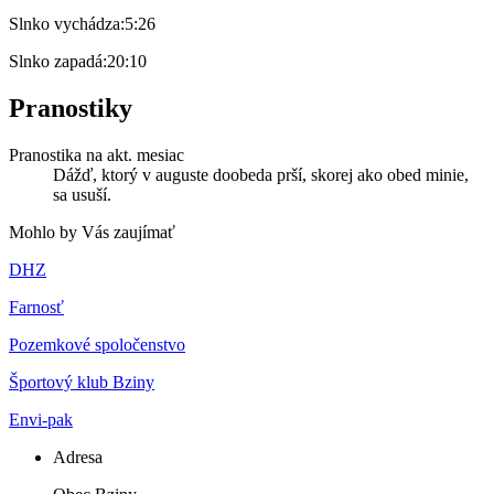
Slnko vychádza:
5:26
Slnko zapadá:
20:10
Pranostiky
Pranostika na akt. mesiac
Dážď, ktorý v auguste doobeda prší, skorej ako obed minie,
sa usuší.
Mohlo by Vás zaujímať
DHZ
Farnosť
Pozemkové spoločenstvo
Športový klub Bziny
Envi-pak
Adresa