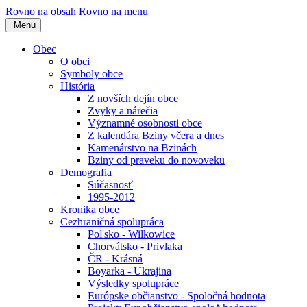
Rovno na obsah
Rovno na menu
Menu
Obec
O obci
Symboly obce
História
Z novších dejín obce
Zvyky a nárečia
Významné osobnosti obce
Z kalendára Bziny včera a dnes
Kamenárstvo na Bzinách
Bziny od praveku do novoveku
Demografia
Súčasnosť
1995-2012
Kronika obce
Cezhraničná spolupráca
Poľsko - Wilkowice
Chorvátsko - Privlaka
ČR - Krásná
Boyarka - Ukrajina
Výsledky spolupráce
Európske občianstvo - Spoločná hodnota