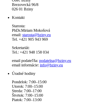
Obec Bziny
Brezovecká 96/8
026 01 Bziny
Kontakt
Starosta:
PhDr.Miriam Mokošová
email:
starosta@bziny.eu
Tel. +421 905 943 969
Sekretariát:
Tel.: +421 948 158 034
email podateľňa:
podatelna@bziny.eu
email informácie:
info@bziny.eu
Úradné hodiny
Pondelok: 7:00–15:00
Utorok: 7:00–15:00
Streda: 7:00–17:00
Štvrtok: 7:00–15:00
Piatok: 7:00–13:00