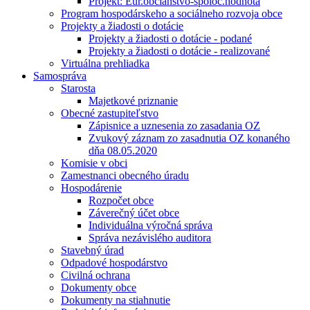
Projekt: Eur.občianstvo-spoloč.hodnota
Program hospodárskeho a sociálneho rozvoja obce
Projekty a žiadosti o dotácie
Projekty a žiadosti o dotácie - podané
Projekty a žiadosti o dotácie - realizované
Virtuálna prehliadka
Samospráva
Starosta
Majetkové priznanie
Obecné zastupiteľstvo
Zápisnice a uznesenia zo zasadania OZ
Zvukový záznam zo zasadnutia OZ konaného
dňa 08.05.2020
Komisie v obci
Zamestnanci obecného úradu
Hospodárenie
Rozpočet obce
Záverečný účet obce
Individuálna výročná správa
Správa nezávislého auditora
Stavebný úrad
Odpadové hospodárstvo
Civilná ochrana
Dokumenty obce
Dokumenty na stiahnutie