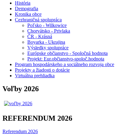
História
Demografia
Kronika obce
Cezhraničná spolupráca
Poľsko - Wilkowice
Chorvátsko - Privlaka
ČR - Krásná
Boyarka - Ukrajina
Výsledky spolupráce
Európske občianstvo - Spoločná hodnota
Projekt: Eur.občianstvo-spoloč.hodnota
Program hospodárskeho a sociálneho rozvoja obce
Projekty a žiadosti o dotácie
Virtuálna prehliadka
Voľby 2026
REFERENDUM 2026
Referendum 2026