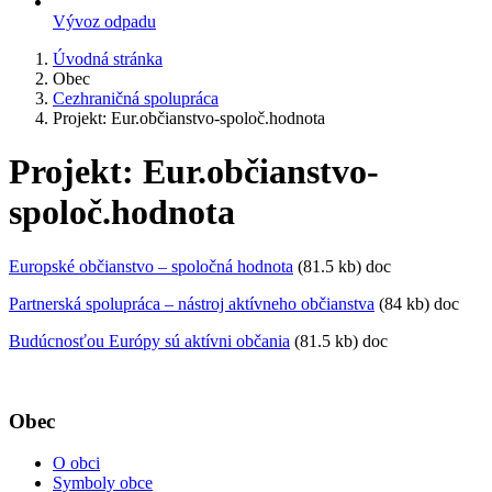
Vývoz odpadu
Úvodná stránka
Obec
Cezhraničná spolupráca
Projekt: Eur.občianstvo-spoloč.hodnota
Projekt: Eur.občianstvo-
spoloč.hodnota
Europské občianstvo – spoločná hodnota
(81.5 kb) doc
Partnerská spolupráca – nástroj aktívneho občianstva
(84 kb) doc
Budúcnosťou Európy sú aktívni občania
(81.5 kb) doc
Obec
O obci
Symboly obce