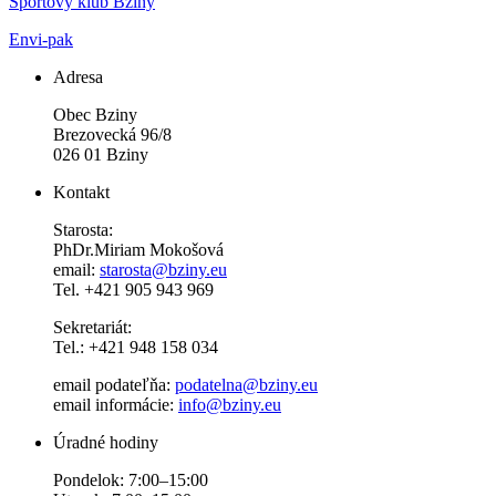
Športový klub Bziny
Envi-pak
Adresa
Obec Bziny
Brezovecká 96/8
026 01 Bziny
Kontakt
Starosta:
PhDr.Miriam Mokošová
email:
starosta@bziny.eu
Tel. +421 905 943 969
Sekretariát:
Tel.: +421 948 158 034
email podateľňa:
podatelna@bziny.eu
email informácie:
info@bziny.eu
Úradné hodiny
Pondelok: 7:00–15:00