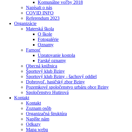
Komunálne voľby 2018
Napísali o nás
COVID INFO
Referendum 2023
Organizácie
Materská škola
O škole
Fotogalérie
Oznamy
Farnosť
Upratovanie kostola
Farské oznamy
Obecná knižnica
Športový klub Bziny
Športový klub Bziny - šachový oddiel
Dobrovoľ. hasičský zbor Bziny
Pozemkové spoločenstvo urbáru obce Bziny
Spoločenstvo Hutirová
Kontakt
Kontakt
Zoznam osôb
Organizačná štruktúra
Napíšte nám
Odkazy
Mapa webu