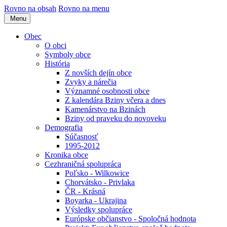
Rovno na obsah
Rovno na menu
Menu
Obec
O obci
Symboly obce
História
Z novších dejín obce
Zvyky a nárečia
Významné osobnosti obce
Z kalendára Bziny včera a dnes
Kamenárstvo na Bzinách
Bziny od praveku do novoveku
Demografia
Súčasnosť
1995-2012
Kronika obce
Cezhraničná spolupráca
Poľsko - Wilkowice
Chorvátsko - Privlaka
ČR - Krásná
Boyarka - Ukrajina
Výsledky spolupráce
Európske občianstvo - Spoločná hodnota