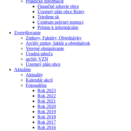
Praktické informácie
Finančné zdravie obce
Územný plán obce Bziny
Triedime.sk
Centrum právnej pomoci
Prístup k informáciám
Zverejňovanie
Zmluvy, Faktúry, Objednávky
Archív zmluv, faktúr a objednávok
Verejné obstarávanie
Úradná tabuľa
archív VZN
Územný plán obce
Aktuálne
Aktuality
Kalendár akcií
Fotogaléria
Rok 2023
Rok 2022
Rok 2021
Rok 2020
Rok 2019
Rok 2018
Rok 2017
Rok 2016