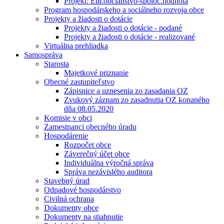
Projekt: Eur.občianstvo-spoloč.hodnota
Program hospodárskeho a sociálneho rozvoja obce
Projekty a žiadosti o dotácie
Projekty a žiadosti o dotácie - podané
Projekty a žiadosti o dotácie - realizované
Virtuálna prehliadka
Samospráva
Starosta
Majetkové priznanie
Obecné zastupiteľstvo
Zápisnice a uznesenia zo zasadania OZ
Zvukový záznam zo zasadnutia OZ konaného
dňa 08.05.2020
Komisie v obci
Zamestnanci obecného úradu
Hospodárenie
Rozpočet obce
Záverečný účet obce
Individuálna výročná správa
Správa nezávislého auditora
Stavebný úrad
Odpadové hospodárstvo
Civilná ochrana
Dokumenty obce
Dokumenty na stiahnutie