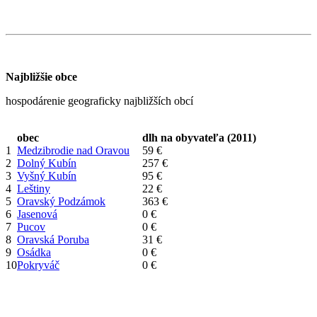
Najbližšie obce
hospodárenie geograficky najbližších obcí
obec
dlh na obyvateľa (2011)
1
Medzibrodie nad Oravou
59 €
2
Dolný Kubín
257 €
3
Vyšný Kubín
95 €
4
Leštiny
22 €
5
Oravský Podzámok
363 €
6
Jasenová
0 €
7
Pucov
0 €
8
Oravská Poruba
31 €
9
Osádka
0 €
10
Pokryváč
0 €