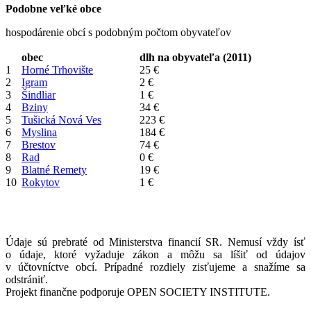
Podobne veľké obce
hospodárenie obcí s podobným počtom obyvateľov
obec
dlh na obyvateľa (2011)
1
Horné Trhovište
25 €
2
Igram
2 €
3
Šindliar
1 €
4
Bziny
34 €
5
Tušická Nová Ves
223 €
6
Myslina
184 €
7
Brestov
74 €
8
Rad
0 €
9
Blatné Remety
19 €
10
Rokytov
1 €
Údaje sú prebraté od Ministerstva financií SR. Nemusí vždy ísť
o údaje, ktoré vyžaduje zákon a môžu sa líšiť od údajov
v účtovníctve obcí. Prípadné rozdiely zisťujeme a snažíme sa
odstrániť.
Projekt finančne podporuje OPEN SOCIETY INSTITUTE.