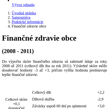
Vývoz odpadu
Úvodná stránka
Samospráva
Praktické informácie
Finančné zdravie obce
Finančné zdravie obce
(2008 - 2011)
Do výpočtu skóre finančného zdravia sú zahrnuté údaje za roky
2008 až 2011 (celkový dlh iba za rok 2011). Výsledné skóre môže
dosahovať hodnoty -3 až +3, pričom vyššia hodnota predstavuje
lepšie finančné zdravie.
Celkový dlh
+2,2
Dlhová služba
-2,9
Celkové skóre
+0,1
Záväzky aspoň 60 dní po splatnosti
+3,0
dostatočné