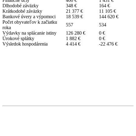
Finančné účty
400 €
1 431 €
Dlhodobé záväzky
348 €
164 €
Krátkodobé záväzky
21 377 €
11 105 €
Bankové úvery a výpomoci
18 539 €
144 620 €
Počet obyvateľov k začiatku
557
534
roka
Výdavky na splácanie istiny
126 280 €
0 €
Úrokové splátky
1 882 €
0 €
Výsledok hospodárenia
4 414 €
-22 476 €