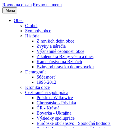
Rovno na obsah
Rovno na menu
Menu
Obec
O obci
Symboly obce
História
Z novších dejín obce
Zvyky a nárečia
Významné osobnosti obce
Z kalendára Bziny včera a dnes
Kamenárstvo na Bzinách
Bziny od praveku do novoveku
Demografia
Súčasnosť
1995-2012
Kronika obce
Cezhraničná spolupráca
Poľsko - Wilkowice
Chorvátsko - Privlaka
ČR - Krásná
Boyarka - Ukrajina
Výsledky spolupráce
Európske občianstvo - Spoločná hodnota