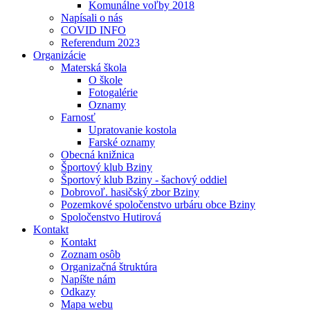
Komunálne voľby 2018
Napísali o nás
COVID INFO
Referendum 2023
Organizácie
Materská škola
O škole
Fotogalérie
Oznamy
Farnosť
Upratovanie kostola
Farské oznamy
Obecná knižnica
Športový klub Bziny
Športový klub Bziny - šachový oddiel
Dobrovoľ. hasičský zbor Bziny
Pozemkové spoločenstvo urbáru obce Bziny
Spoločenstvo Hutirová
Kontakt
Kontakt
Zoznam osôb
Organizačná štruktúra
Napíšte nám
Odkazy
Mapa webu