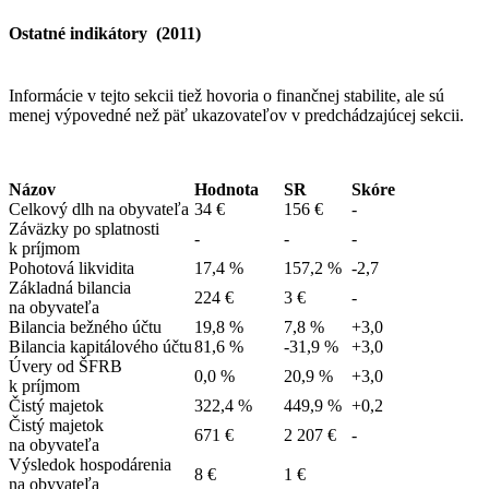
Ostatné indikátory (2011)
Informácie v tejto sekcii tiež hovoria o finančnej stabilite, ale sú
menej výpovedné než päť ukazovateľov v predchádzajúcej sekcii.
Názov
Hodnota
SR
Skóre
Celkový dlh na obyvateľa
34 €
156 €
-
Záväzky po splatnosti
-
-
-
k príjmom
Pohotová likvidita
17,4 %
157,2 %
-2,7
Základná bilancia
224 €
3 €
-
na obyvateľa
Bilancia bežného účtu
19,8 %
7,8 %
+3,0
Bilancia kapitálového účtu
81,6 %
-31,9 %
+3,0
Úvery od ŠFRB
0,0 %
20,9 %
+3,0
k príjmom
Čistý majetok
322,4 %
449,9 %
+0,2
Čistý majetok
671 €
2 207 €
-
na obyvateľa
Výsledok hospodárenia
8 €
1 €
na obyvateľa