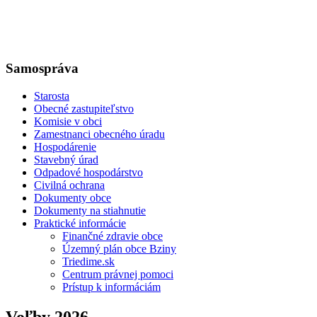
Samospráva
Starosta
Obecné zastupiteľstvo
Komisie v obci
Zamestnanci obecného úradu
Hospodárenie
Stavebný úrad
Odpadové hospodárstvo
Civilná ochrana
Dokumenty obce
Dokumenty na stiahnutie
Praktické informácie
Finančné zdravie obce
Územný plán obce Bziny
Triedime.sk
Centrum právnej pomoci
Prístup k informáciám