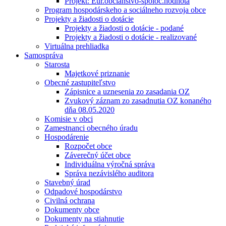
Projekt: Eur.občianstvo-spoloč.hodnota
Program hospodárskeho a sociálneho rozvoja obce
Projekty a žiadosti o dotácie
Projekty a žiadosti o dotácie - podané
Projekty a žiadosti o dotácie - realizované
Virtuálna prehliadka
Samospráva
Starosta
Majetkové priznanie
Obecné zastupiteľstvo
Zápisnice a uznesenia zo zasadania OZ
Zvukový záznam zo zasadnutia OZ konaného
dňa 08.05.2020
Komisie v obci
Zamestnanci obecného úradu
Hospodárenie
Rozpočet obce
Záverečný účet obce
Individuálna výročná správa
Správa nezávislého auditora
Stavebný úrad
Odpadové hospodárstvo
Civilná ochrana
Dokumenty obce
Dokumenty na stiahnutie