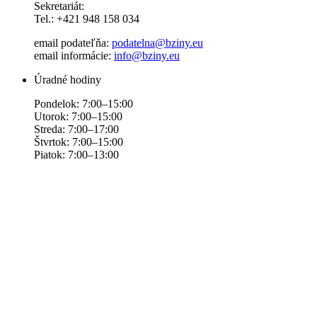
Sekretariát:
Tel.: +421 948 158 034
email podateľňa:
podatelna@bziny.eu
email informácie:
info@bziny.eu
Úradné hodiny
Pondelok: 7:00–15:00
Utorok: 7:00–15:00
Streda: 7:00–17:00
Štvrtok: 7:00–15:00
Piatok: 7:00–13:00