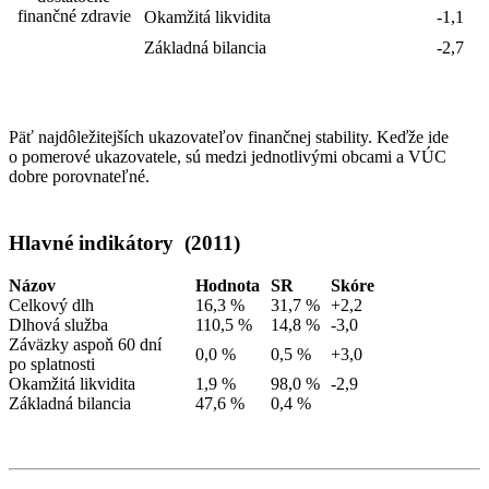
finančné zdravie
Okamžitá likvidita
-1,1
Základná bilancia
-2,7
Päť najdôležitejších ukazovateľov finančnej stability. Keďže ide
o pomerové ukazovatele, sú medzi jednotlivými obcami a VÚC
dobre porovnateľné.
Hlavné indikátory (2011)
Názov
Hodnota
SR
Skóre
Celkový dlh
16,3 %
31,7 %
+2,2
Dlhová služba
110,5 %
14,8 %
-3,0
Záväzky aspoň 60 dní
0,0 %
0,5 %
+3,0
po splatnosti
Okamžitá likvidita
1,9 %
98,0 %
-2,9
Základná bilancia
47,6 %
0,4 %