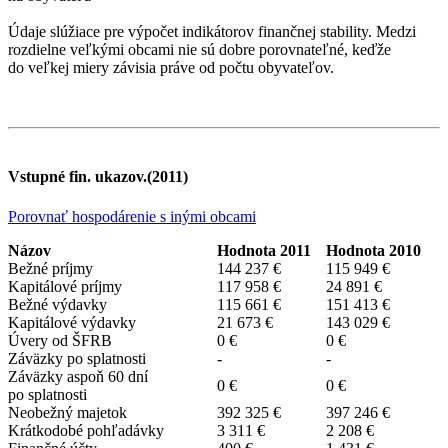
Údaje slúžiace pre výpočet indikátorov finančnej stability. Medzi
rozdielne veľkými obcami nie sú dobre porovnateľné, keďže
do veľkej miery závisia práve od počtu obyvateľov.
Vstupné fin. ukazov.(2011)
Porovnať hospodárenie s inými obcami
Názov
Hodnota 2011
Hodnota 2010
Bežné príjmy
144 237 €
115 949 €
Kapitálové príjmy
117 958 €
24 891 €
Bežné výdavky
115 661 €
151 413 €
Kapitálové výdavky
21 673 €
143 029 €
Úvery od ŠFRB
0 €
0 €
Záväzky po splatnosti
-
-
Záväzky aspoň 60 dní
0 €
0 €
po splatnosti
Neobežný majetok
392 325 €
397 246 €
Krátkodobé pohľadávky
3 311 €
2 208 €