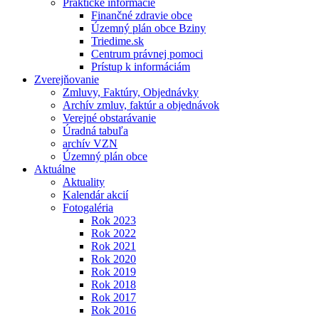
Praktické informácie
Finančné zdravie obce
Územný plán obce Bziny
Triedime.sk
Centrum právnej pomoci
Prístup k informáciám
Zverejňovanie
Zmluvy, Faktúry, Objednávky
Archív zmluv, faktúr a objednávok
Verejné obstarávanie
Úradná tabuľa
archív VZN
Územný plán obce
Aktuálne
Aktuality
Kalendár akcií
Fotogaléria
Rok 2023
Rok 2022
Rok 2021
Rok 2020
Rok 2019
Rok 2018
Rok 2017
Rok 2016