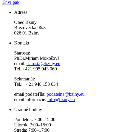
Envi-pak
Adresa
Obec Bziny
Brezovecká 96/8
026 01 Bziny
Kontakt
Starosta:
PhDr.Miriam Mokošová
email:
starosta@bziny.eu
Tel. +421 905 943 969
Sekretariát:
Tel.: +421 948 158 034
email podateľňa:
podatelna@bziny.eu
email informácie:
info@bziny.eu
Úradné hodiny
Pondelok: 7:00–15:00
Utorok: 7:00–15:00
Streda: 7:00–17:00