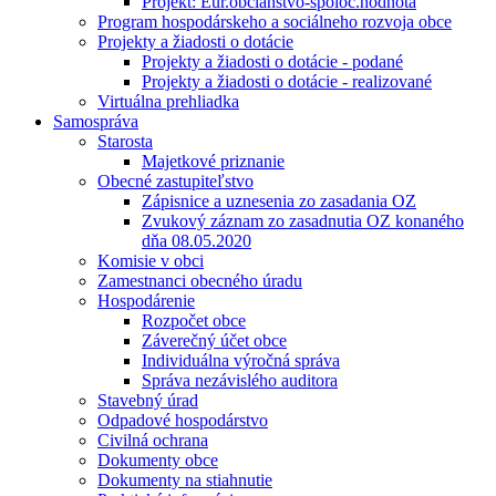
Projekt: Eur.občianstvo-spoloč.hodnota
Program hospodárskeho a sociálneho rozvoja obce
Projekty a žiadosti o dotácie
Projekty a žiadosti o dotácie - podané
Projekty a žiadosti o dotácie - realizované
Virtuálna prehliadka
Samospráva
Starosta
Majetkové priznanie
Obecné zastupiteľstvo
Zápisnice a uznesenia zo zasadania OZ
Zvukový záznam zo zasadnutia OZ konaného
dňa 08.05.2020
Komisie v obci
Zamestnanci obecného úradu
Hospodárenie
Rozpočet obce
Záverečný účet obce
Individuálna výročná správa
Správa nezávislého auditora
Stavebný úrad
Odpadové hospodárstvo
Civilná ochrana
Dokumenty obce
Dokumenty na stiahnutie