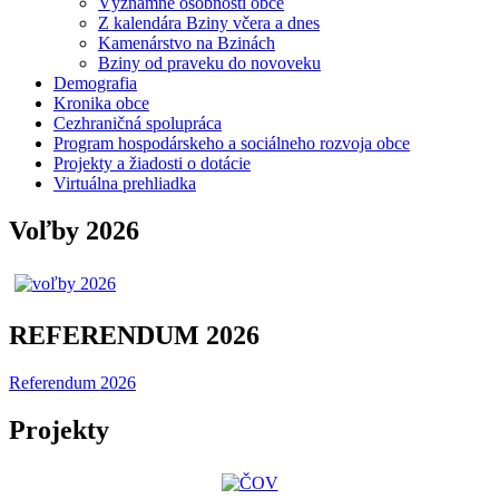
Významné osobnosti obce
Z kalendára Bziny včera a dnes
Kamenárstvo na Bzinách
Bziny od praveku do novoveku
Demografia
Kronika obce
Cezhraničná spolupráca
Program hospodárskeho a sociálneho rozvoja obce
Projekty a žiadosti o dotácie
Virtuálna prehliadka
Voľby 2026
REFERENDUM 2026
Referendum 2026
Projekty