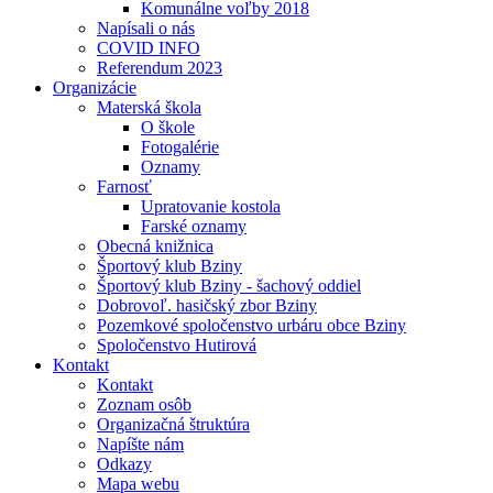
Komunálne voľby 2018
Napísali o nás
COVID INFO
Referendum 2023
Organizácie
Materská škola
O škole
Fotogalérie
Oznamy
Farnosť
Upratovanie kostola
Farské oznamy
Obecná knižnica
Športový klub Bziny
Športový klub Bziny - šachový oddiel
Dobrovoľ. hasičský zbor Bziny
Pozemkové spoločenstvo urbáru obce Bziny
Spoločenstvo Hutirová
Kontakt
Kontakt
Zoznam osôb
Organizačná štruktúra
Napíšte nám
Odkazy
Mapa webu