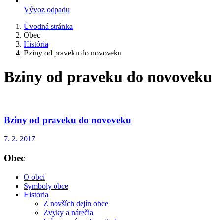
Vývoz odpadu
Úvodná stránka
Obec
História
Bziny od praveku do novoveku
Bziny od praveku do novoveku
Bziny od praveku do novoveku
7. 2. 2017
Obec
O obci
Symboly obce
História
Z novších dejín obce
Zvyky a nárečia