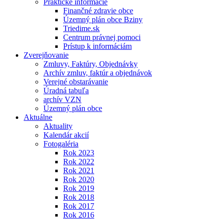
Praktické informácie
Finančné zdravie obce
Územný plán obce Bziny
Triedime.sk
Centrum právnej pomoci
Prístup k informáciám
Zverejňovanie
Zmluvy, Faktúry, Objednávky
Archív zmluv, faktúr a objednávok
Verejné obstarávanie
Úradná tabuľa
archív VZN
Územný plán obce
Aktuálne
Aktuality
Kalendár akcií
Fotogaléria
Rok 2023
Rok 2022
Rok 2021
Rok 2020
Rok 2019
Rok 2018
Rok 2017
Rok 2016