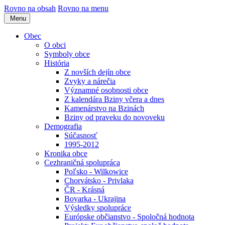
Rovno na obsah
Rovno na menu
Menu
Obec
O obci
Symboly obce
História
Z novších dejín obce
Zvyky a nárečia
Významné osobnosti obce
Z kalendára Bziny včera a dnes
Kamenárstvo na Bzinách
Bziny od praveku do novoveku
Demografia
Súčasnosť
1995-2012
Kronika obce
Cezhraničná spolupráca
Poľsko - Wilkowice
Chorvátsko - Privlaka
ČR - Krásná
Boyarka - Ukrajina
Výsledky spolupráce
Európske občianstvo - Spoločná hodnota