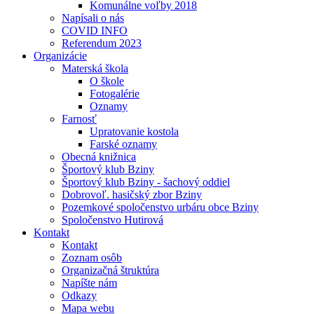
Komunálne voľby 2018
Napísali o nás
COVID INFO
Referendum 2023
Organizácie
Materská škola
O škole
Fotogalérie
Oznamy
Farnosť
Upratovanie kostola
Farské oznamy
Obecná knižnica
Športový klub Bziny
Športový klub Bziny - šachový oddiel
Dobrovoľ. hasičský zbor Bziny
Pozemkové spoločenstvo urbáru obce Bziny
Spoločenstvo Hutirová
Kontakt
Kontakt
Zoznam osôb
Organizačná štruktúra
Napíšte nám
Odkazy
Mapa webu