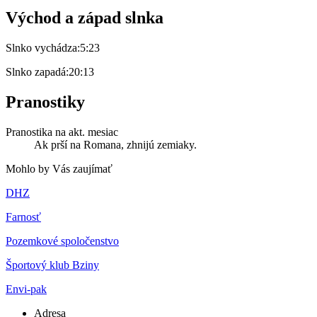
Východ a západ slnka
Slnko vychádza:
5:23
Slnko zapadá:
20:13
Pranostiky
Pranostika na akt. mesiac
Ak prší na Romana, zhnijú zemiaky.
Mohlo by Vás zaujímať
DHZ
Farnosť
Pozemkové spoločenstvo
Športový klub Bziny
Envi-pak
Adresa