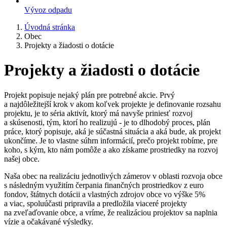
Vývoz odpadu
Úvodná stránka
Obec
Projekty a žiadosti o dotácie
Projekty a žiadosti o dotácie
Projekt popisuje nejaký plán pre potrebné akcie. Prvý
a najdôležitejší krok v akom koľvek projekte je definovanie rozsahu
projektu, je to séria aktivít, ktorý má navyše priniesť rozvoj
a skúsenosti, tým, ktorí ho realizujú - je to dlhodobý proces, plán
práce, ktorý popisuje, aká je súčastná situácia a aká bude, ak projekt
ukončíme. Je to vlastne súhrn informácií, prečo projekt robíme, pre
koho, s kým, kto nám pomôže a ako získame prostriedky na rozvoj
našej obce.
Naša obec na realizáciu jednotlivých zámerov v oblasti rozvoja obce
s následným využitím čerpania finančných prostriedkov z euro
fondov, štátnych dotácii a vlastných zdrojov obce vo výške 5%
a viac, spoluúčasti pripravila a predložila viaceré projekty
na zveľaďovanie obce, a vríme, že realizáciou projektov sa naplnia
vízie a očakávané výsledky.