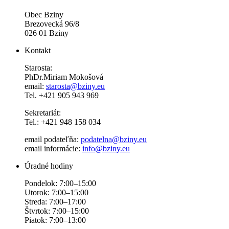
Obec Bziny
Brezovecká 96/8
026 01 Bziny
Kontakt
Starosta:
PhDr.Miriam Mokošová
email:
starosta@bziny.eu
Tel. +421 905 943 969
Sekretariát:
Tel.: +421 948 158 034
email podateľňa:
podatelna@bziny.eu
email informácie:
info@bziny.eu
Úradné hodiny
Pondelok: 7:00–15:00
Utorok: 7:00–15:00
Streda: 7:00–17:00
Štvrtok: 7:00–15:00
Piatok: 7:00–13:00