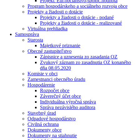
Projekt: Eur.občianstvo-spoloč.hodnota
Program hospodárskeho a sociálneho rozvoja obce
Projekty a žiadosti o dotácie
Projekty a žiadosti o dotácie - podané
Projekty a žiadosti o dotácie - realizované
Virtuálna prehliadka
Samospráva
Starosta
Majetkové priznanie
Obecné zastupiteľstvo
Zápisnice a uznesenia zo zasadania OZ
Zvukový záznam zo zasadnutia OZ konaného
dňa 08.05.2020
Komisie v obci
Zamestnanci obecného úradu
Hospodárenie
Rozpočet obce
Záverečný účet obce
Individuálna výročná správa
Správa nezávislého auditora
Stavebný úrad
Odpadové hospodárstvo
Civilná ochrana
Dokumenty obce
Dokumenty na stiahnutie