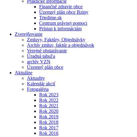
Praktické informácie
Finančné zdravie obce
Územný plán obce Bziny
Triedime.sk
Centrum právnej pomoci
Prístup k informáciám
Zverejňovanie
Zmluvy, Faktúry, Objednávky
Archív zmluv, faktúr a objednávok
Verejné obstarávanie
Úradná tabuľa
archív VZN
Územný plán obce
Aktuálne
Aktuality
Kalendár akcií
Fotogaléria
Rok 2023
Rok 2022
Rok 2021
Rok 2020
Rok 2019
Rok 2018
Rok 2017
Rok 2016