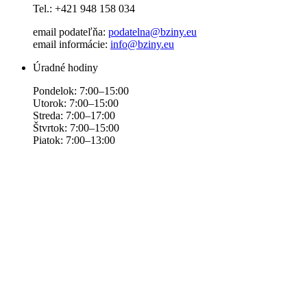
Tel.: +421 948 158 034
email podateľňa:
podatelna@bziny.eu
email informácie:
info@bziny.eu
Úradné hodiny
Pondelok: 7:00–15:00
Utorok: 7:00–15:00
Streda: 7:00–17:00
Štvrtok: 7:00–15:00
Piatok: 7:00–13:00