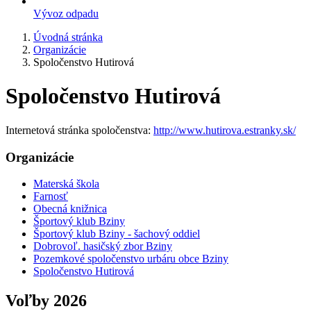
Vývoz odpadu
Úvodná stránka
Organizácie
Spoločenstvo Hutirová
Spoločenstvo Hutirová
Internetová stránka spoločenstva:
http://www.hutirova.estranky.sk/
Organizácie
Materská škola
Farnosť
Obecná knižnica
Športový klub Bziny
Športový klub Bziny - šachový oddiel
Dobrovoľ. hasičský zbor Bziny
Pozemkové spoločenstvo urbáru obce Bziny
Spoločenstvo Hutirová
Voľby 2026