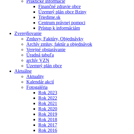
Praktické informácie
Finančné zdravie obce
Územný plán obce Bziny
Triedime.sk
Centrum právnej pomoci
Prístup k informáciám
Zverejňovanie
Zmluvy, Faktúry, Objednávky
Archív zmluv, faktúr a objednávok
Verejné obstarávanie
Úradná tabuľa
archív VZN
Územný plán obce
Aktuálne
Aktuality
Kalendár akcií
Fotogaléria
Rok 2023
Rok 2022
Rok 2021
Rok 2020
Rok 2019
Rok 2018
Rok 2017
Rok 2016