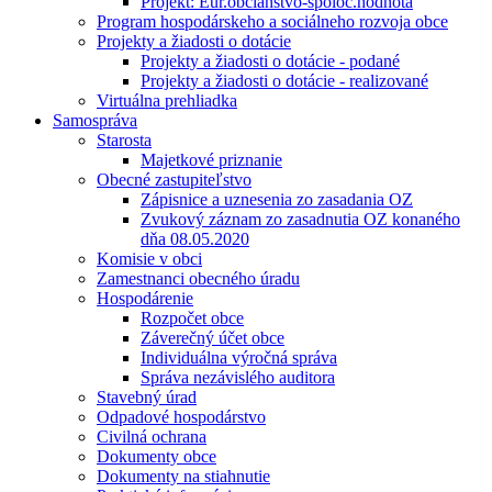
Projekt: Eur.občianstvo-spoloč.hodnota
Program hospodárskeho a sociálneho rozvoja obce
Projekty a žiadosti o dotácie
Projekty a žiadosti o dotácie - podané
Projekty a žiadosti o dotácie - realizované
Virtuálna prehliadka
Samospráva
Starosta
Majetkové priznanie
Obecné zastupiteľstvo
Zápisnice a uznesenia zo zasadania OZ
Zvukový záznam zo zasadnutia OZ konaného
dňa 08.05.2020
Komisie v obci
Zamestnanci obecného úradu
Hospodárenie
Rozpočet obce
Záverečný účet obce
Individuálna výročná správa
Správa nezávislého auditora
Stavebný úrad
Odpadové hospodárstvo
Civilná ochrana
Dokumenty obce
Dokumenty na stiahnutie