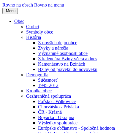
Rovno na obsah
Rovno na menu
Menu
Obec
O obci
Symboly obce
História
Z novších dejín obce
Zvyky a nárečia
Významné osobnosti obce
Z kalendára Bziny včera a dnes
Kamenárstvo na Bzinách
Bziny od praveku do novoveku
Demografia
Súčasnosť
1995-2012
Kronika obce
Cezhraničná spolupráca
Poľsko - Wilkowice
Chorvátsko - Privlaka
ČR - Krásná
Boyarka - Ukrajina
Výsledky spolupráce
Európske občianstvo - Spoločná hodnota