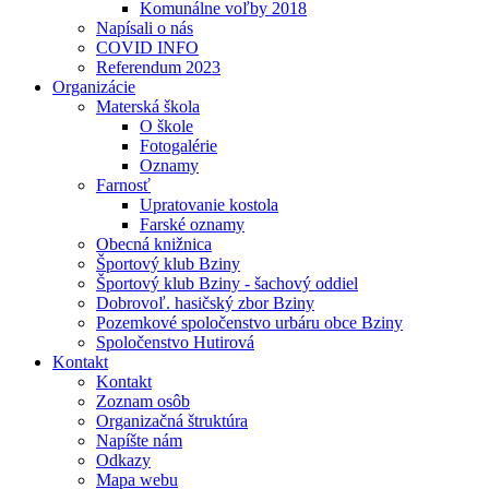
Komunálne voľby 2018
Napísali o nás
COVID INFO
Referendum 2023
Organizácie
Materská škola
O škole
Fotogalérie
Oznamy
Farnosť
Upratovanie kostola
Farské oznamy
Obecná knižnica
Športový klub Bziny
Športový klub Bziny - šachový oddiel
Dobrovoľ. hasičský zbor Bziny
Pozemkové spoločenstvo urbáru obce Bziny
Spoločenstvo Hutirová
Kontakt
Kontakt
Zoznam osôb
Organizačná štruktúra
Napíšte nám
Odkazy
Mapa webu