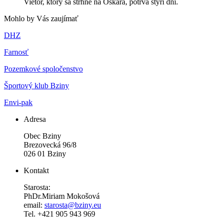
Vietor, ktorý sa strhne na Oskára, potrvá štyri dni.
Mohlo by Vás zaujímať
DHZ
Farnosť
Pozemkové spoločenstvo
Športový klub Bziny
Envi-pak
Adresa
Obec Bziny
Brezovecká 96/8
026 01 Bziny
Kontakt
Starosta:
PhDr.Miriam Mokošová
email:
starosta@bziny.eu
Tel. +421 905 943 969