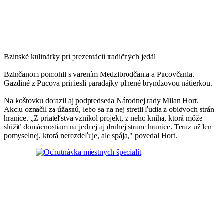
Bzinské kulinárky pri prezentácii tradičných jedál
Bzinčanom pomohli s varením Medzibrodčania a Pucovčania.
Gazdiné z Pucova priniesli paradajky plnené bryndzovou nátierkou.
Na koštovku dorazil aj podpredseda Národnej rady Milan Hort.
Akciu označil za úžasnú, lebo sa na nej stretli ľudia z obidvoch strán
hranice. „Z priateľstva vznikol projekt, z neho kniha, ktorá môže
slúžiť domácnostiam na jednej aj druhej strane hranice. Teraz už len
pomyselnej, ktorá nerozdeľuje, ale spája," povedal Hort.