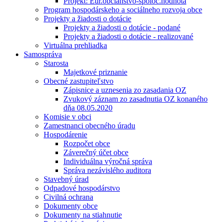
Projekt: Eur.občianstvo-spoloč.hodnota
Program hospodárskeho a sociálneho rozvoja obce
Projekty a žiadosti o dotácie
Projekty a žiadosti o dotácie - podané
Projekty a žiadosti o dotácie - realizované
Virtuálna prehliadka
Samospráva
Starosta
Majetkové priznanie
Obecné zastupiteľstvo
Zápisnice a uznesenia zo zasadania OZ
Zvukový záznam zo zasadnutia OZ konaného
dňa 08.05.2020
Komisie v obci
Zamestnanci obecného úradu
Hospodárenie
Rozpočet obce
Záverečný účet obce
Individuálna výročná správa
Správa nezávislého auditora
Stavebný úrad
Odpadové hospodárstvo
Civilná ochrana
Dokumenty obce
Dokumenty na stiahnutie