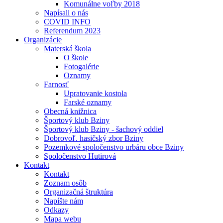
Komunálne voľby 2018
Napísali o nás
COVID INFO
Referendum 2023
Organizácie
Materská škola
O škole
Fotogalérie
Oznamy
Farnosť
Upratovanie kostola
Farské oznamy
Obecná knižnica
Športový klub Bziny
Športový klub Bziny - šachový oddiel
Dobrovoľ. hasičský zbor Bziny
Pozemkové spoločenstvo urbáru obce Bziny
Spoločenstvo Hutirová
Kontakt
Kontakt
Zoznam osôb
Organizačná štruktúra
Napíšte nám
Odkazy
Mapa webu