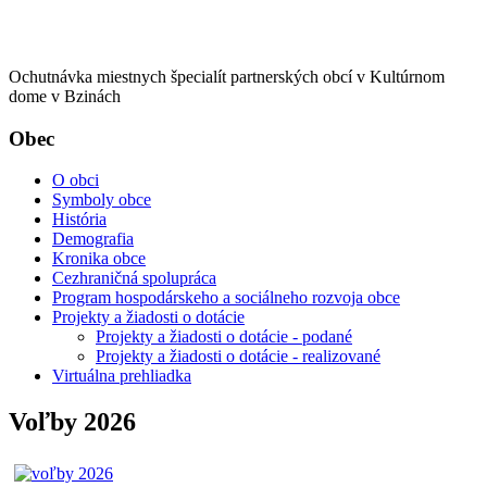
Ochutnávka miestnych špecialít partnerských obcí v Kultúrnom
dome v Bzinách
Obec
O obci
Symboly obce
História
Demografia
Kronika obce
Cezhraničná spolupráca
Program hospodárskeho a sociálneho rozvoja obce
Projekty a žiadosti o dotácie
Projekty a žiadosti o dotácie - podané
Projekty a žiadosti o dotácie - realizované
Virtuálna prehliadka
Voľby 2026