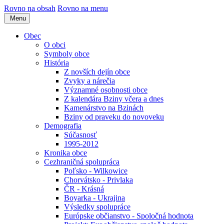
Rovno na obsah
Rovno na menu
Menu
Obec
O obci
Symboly obce
História
Z novších dejín obce
Zvyky a nárečia
Významné osobnosti obce
Z kalendára Bziny včera a dnes
Kamenárstvo na Bzinách
Bziny od praveku do novoveku
Demografia
Súčasnosť
1995-2012
Kronika obce
Cezhraničná spolupráca
Poľsko - Wilkowice
Chorvátsko - Privlaka
ČR - Krásná
Boyarka - Ukrajina
Výsledky spolupráce
Európske občianstvo - Spoločná hodnota