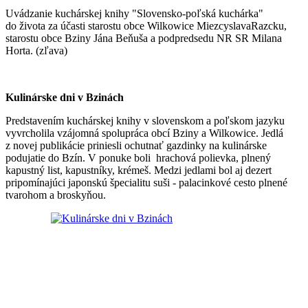
Uvádzanie kuchárskej knihy "Slovensko-poľská kuchárka"
do života za účasti starostu obce Wilkowice MiezcyslavaRazcku,
starostu obce Bziny Jána Beňuša a podpredsedu NR SR Milana
Horta. (zľava)
Kulinárske dni v Bzinách
Predstavením kuchárskej knihy v slovenskom a poľskom jazyku
vyvrcholila vzájomná spolupráca obcí Bziny a Wilkowice. Jedlá
z novej publikácie priniesli ochutnať gazdinky na kulinárske
podujatie do Bzín. V ponuke boli hrachová polievka, plnený
kapustný list, kapustníky, krémeš. Medzi jedlami bol aj dezert
pripomínajúci japonskú špecialitu suši - palacinkové cesto plnené
tvarohom a broskyňou.