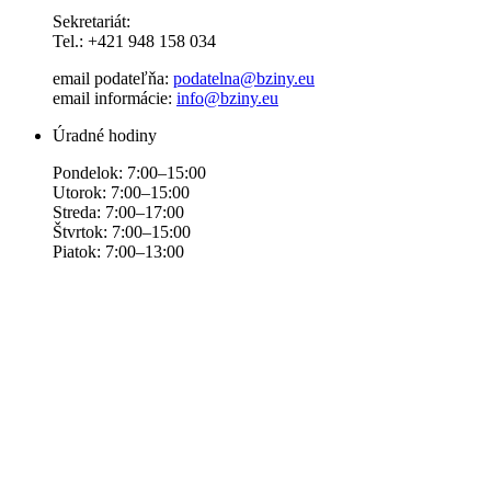
Sekretariát:
Tel.: +421 948 158 034
email podateľňa:
podatelna@bziny.eu
email informácie:
info@bziny.eu
Úradné hodiny
Pondelok: 7:00–15:00
Utorok: 7:00–15:00
Streda: 7:00–17:00
Štvrtok: 7:00–15:00
Piatok: 7:00–13:00