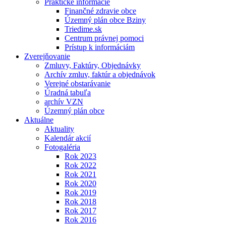
Praktické informácie
Finančné zdravie obce
Územný plán obce Bziny
Triedime.sk
Centrum právnej pomoci
Prístup k informáciám
Zverejňovanie
Zmluvy, Faktúry, Objednávky
Archív zmluv, faktúr a objednávok
Verejné obstarávanie
Úradná tabuľa
archív VZN
Územný plán obce
Aktuálne
Aktuality
Kalendár akcií
Fotogaléria
Rok 2023
Rok 2022
Rok 2021
Rok 2020
Rok 2019
Rok 2018
Rok 2017
Rok 2016