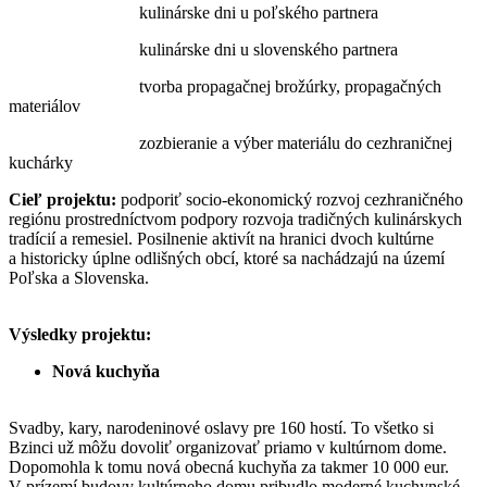
kulinárske dni u poľského partnera
kulinárske dni u slovenského partnera
tvorba propagačnej brožúrky, propagačných
materiálov
zozbieranie a výber materiálu do cezhraničnej
kuchárky
Cieľ projektu:
podporiť socio-ekonomický rozvoj cezhraničného
regiónu prostredníctvom podpory rozvoja tradičných kulinárskych
tradícií a remesiel. Posilnenie aktivít na hranici dvoch kultúrne
a historicky úplne odlišných obcí, ktoré sa nachádzajú na území
Poľska a Slovenska.
Výsledky projektu:
Nová kuchyňa
Svadby, kary, narodeninové oslavy pre 160 hostí. To všetko si
Bzinci už môžu dovoliť organizovať priamo v kultúrnom dome.
Dopomohla k tomu nová obecná kuchyňa za takmer 10 000 eur.
V prízemí budovy kultúrneho domu pribudlo moderné kuchynské