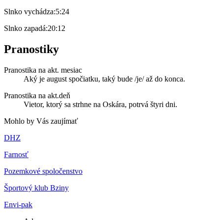
Slnko vychádza:
5:24
Slnko zapadá:
20:12
Pranostiky
Pranostika na akt. mesiac
Aký je august spočiatku, taký bude /je/ až do konca.
Pranostika na akt.deň
Vietor, ktorý sa strhne na Oskára, potrvá štyri dni.
Mohlo by Vás zaujímať
DHZ
Farnosť
Pozemkové spoločenstvo
Športový klub Bziny
Envi-pak