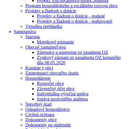
Projekt: Eur.občianstvo-spoloč.hodnota
Program hospodárskeho a sociálneho rozvoja obce
Projekty a žiadosti o dotácie
Projekty a žiadosti o dotácie - podané
Projekty a žiadosti o dotácie - realizované
Virtuálna prehliadka
Samospráva
Starosta
Majetkové priznanie
Obecné zastupiteľstvo
Zápisnice a uznesenia zo zasadania OZ
Zvukový záznam zo zasadnutia OZ konaného
dňa 08.05.2020
Komisie v obci
Zamestnanci obecného úradu
Hospodárenie
Rozpočet obce
Záverečný účet obce
Individuálna výročná správa
Správa nezávislého auditora
Stavebný úrad
Odpadové hospodárstvo
Civilná ochrana
Dokumenty obce
Dokumenty na stiahnutie