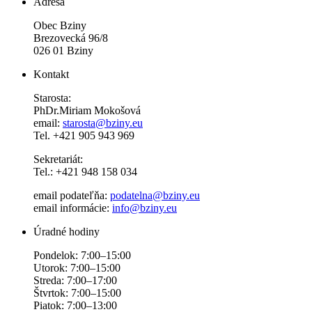
Adresa
Obec Bziny
Brezovecká 96/8
026 01 Bziny
Kontakt
Starosta:
PhDr.Miriam Mokošová
email:
starosta@bziny.eu
Tel. +421 905 943 969
Sekretariát:
Tel.: +421 948 158 034
email podateľňa:
podatelna@bziny.eu
email informácie:
info@bziny.eu
Úradné hodiny
Pondelok: 7:00–15:00
Utorok: 7:00–15:00
Streda: 7:00–17:00
Štvrtok: 7:00–15:00
Piatok: 7:00–13:00