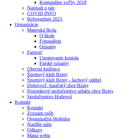
Komunálne voľby 2018
Napísali o nás
COVID INFO
Referendum 2023
Organizácie
Materská škola
O škole
Fotogalérie
Oznamy
Farnosť
Upratovanie kostola
Farské oznamy
Obecná knižnica
Športový klub Bziny
Športový klub Bziny - šachový oddiel
Dobrovoľ. hasičský zbor Bziny
Pozemkové spoločenstvo urbáru obce Bziny
Spoločenstvo Hutirová
Kontakt
Kontakt
Zoznam osôb
Organizačná štruktúra
Napíšte nám
Odkazy
Mapa webu