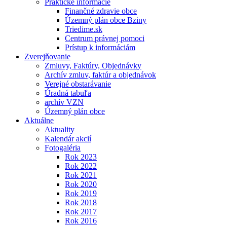
Praktické informácie
Finančné zdravie obce
Územný plán obce Bziny
Triedime.sk
Centrum právnej pomoci
Prístup k informáciám
Zverejňovanie
Zmluvy, Faktúry, Objednávky
Archív zmluv, faktúr a objednávok
Verejné obstarávanie
Úradná tabuľa
archív VZN
Územný plán obce
Aktuálne
Aktuality
Kalendár akcií
Fotogaléria
Rok 2023
Rok 2022
Rok 2021
Rok 2020
Rok 2019
Rok 2018
Rok 2017
Rok 2016