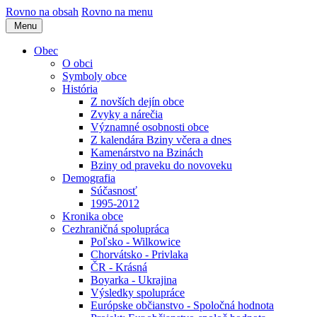
Rovno na obsah
Rovno na menu
Menu
Obec
O obci
Symboly obce
História
Z novších dejín obce
Zvyky a nárečia
Významné osobnosti obce
Z kalendára Bziny včera a dnes
Kamenárstvo na Bzinách
Bziny od praveku do novoveku
Demografia
Súčasnosť
1995-2012
Kronika obce
Cezhraničná spolupráca
Poľsko - Wilkowice
Chorvátsko - Privlaka
ČR - Krásná
Boyarka - Ukrajina
Výsledky spolupráce
Európske občianstvo - Spoločná hodnota