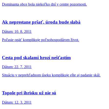
Dominanta obce bola niekoľko dní v centre pozornosti.
Ak neprestane pršať, úroda bude slabá
Dátum:
10. 8. 2011
Počasie opäť komplikuje poľnohospodárom život.
Cesta pod skalami hrozí nešťastím
Dátum:
22. 7. 2011
Situáciu v neprehľadnom úseku komplikuje ešte aj padanie skál.
Topole pri ihrisku už nie sú
Dátum:
12. 3. 2011