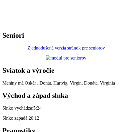
Seniori
Zjednodušená verzia stránok pre seniorov
Sviatok a výročie
Meniny má
Oskár
, Donát, Hartvig, Virgín, Donáta, Virgínia
Východ a západ slnka
Slnko vychádza:
5:24
Slnko zapadá:
20:12
Pranostiky