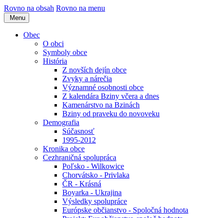
Rovno na obsah
Rovno na menu
Menu
Obec
O obci
Symboly obce
História
Z novších dejín obce
Zvyky a nárečia
Významné osobnosti obce
Z kalendára Bziny včera a dnes
Kamenárstvo na Bzinách
Bziny od praveku do novoveku
Demografia
Súčasnosť
1995-2012
Kronika obce
Cezhraničná spolupráca
Poľsko - Wilkowice
Chorvátsko - Privlaka
ČR - Krásná
Boyarka - Ukrajina
Výsledky spolupráce
Európske občianstvo - Spoločná hodnota