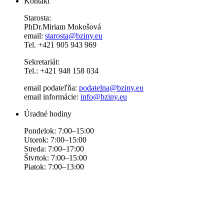
Kontakt
Starosta:
PhDr.Miriam Mokošová
email:
starosta@bziny.eu
Tel. +421 905 943 969
Sekretariát:
Tel.: +421 948 158 034
email podateľňa:
podatelna@bziny.eu
email informácie:
info@bziny.eu
Úradné hodiny
Pondelok: 7:00–15:00
Utorok: 7:00–15:00
Streda: 7:00–17:00
Štvrtok: 7:00–15:00
Piatok: 7:00–13:00