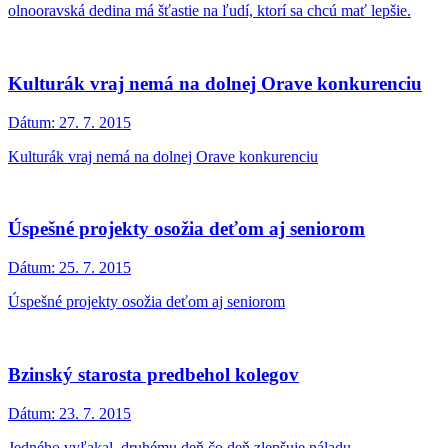
olnooravská dedina má šťastie na ľudí, ktorí sa chcú mať lepšie.
Kulturák vraj nemá na dolnej Orave konkurenciu
Dátum:
27. 7. 2015
Kulturák vraj nemá na dolnej Orave konkurenciu
Úspešné projekty osožia deťom aj seniorom
Dátum:
25. 7. 2015
Úspešné projekty osožia deťom aj seniorom
Bzinský starosta predbehol kolegov
Dátum:
23. 7. 2015
Jedného vyľakal, druhému deň čo deň zlepšuje náladu.