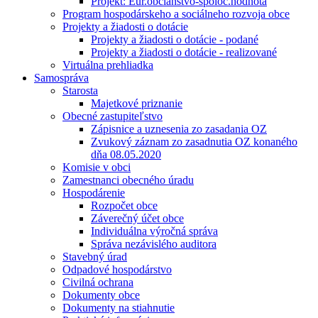
Projekt: Eur.občianstvo-spoloč.hodnota
Program hospodárskeho a sociálneho rozvoja obce
Projekty a žiadosti o dotácie
Projekty a žiadosti o dotácie - podané
Projekty a žiadosti o dotácie - realizované
Virtuálna prehliadka
Samospráva
Starosta
Majetkové priznanie
Obecné zastupiteľstvo
Zápisnice a uznesenia zo zasadania OZ
Zvukový záznam zo zasadnutia OZ konaného
dňa 08.05.2020
Komisie v obci
Zamestnanci obecného úradu
Hospodárenie
Rozpočet obce
Záverečný účet obce
Individuálna výročná správa
Správa nezávislého auditora
Stavebný úrad
Odpadové hospodárstvo
Civilná ochrana
Dokumenty obce
Dokumenty na stiahnutie