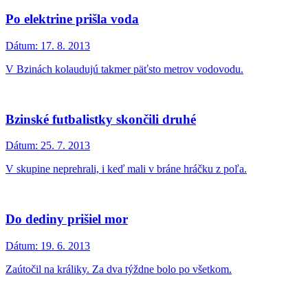
Po elektrine prišla voda
Dátum:
17. 8. 2013
V Bzinách kolaudujú takmer päťsto metrov vodovodu.
Bzinské futbalistky skončili druhé
Dátum:
25. 7. 2013
V skupine neprehrali, i keď mali v bráne hráčku z poľa.
Do dediny prišiel mor
Dátum:
19. 6. 2013
Zaútočil na králiky. Za dva týždne bolo po všetkom.