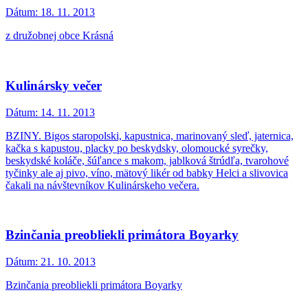
Dátum:
18. 11. 2013
z družobnej obce Krásná
Kulinársky večer
Dátum:
14. 11. 2013
BZINY. Bigos staropolski, kapustnica, marinovaný sleď, jaternica,
kačka s kapustou, placky po beskydsky, olomoucké syrečky,
beskydské koláče, šúľance s makom, jablková štrúdľa, tvarohové
tyčinky ale aj pivo, víno, mätový likér od babky Helci a slivovica
čakali na návštevníkov Kulinárskeho večera.
Bzinčania preobliekli primátora Boyarky
Dátum:
21. 10. 2013
Bzinčania preobliekli primátora Boyarky