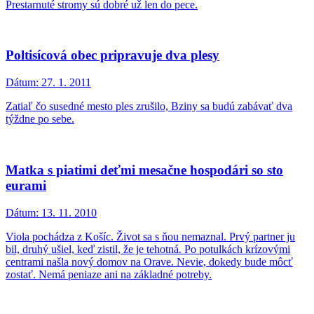
Prestarnuté stromy sú dobré už len do pece.
Poltisícová obec pripravuje dva plesy
Dátum:
27. 1. 2011
Zatiaľ čo susedné mesto ples zrušilo, Bziny sa budú zabávať dva
týždne po sebe.
Matka s piatimi deťmi mesačne hospodári so sto
eurami
Dátum:
13. 11. 2010
Viola pochádza z Košíc. Život sa s ňou nemaznal. Prvý partner ju
bil, druhý ušiel, keď zistil, že je tehotná. Po potulkách krízovými
centrami našla nový domov na Orave. Nevie, dokedy bude môcť
zostať. Nemá peniaze ani na základné potreby.