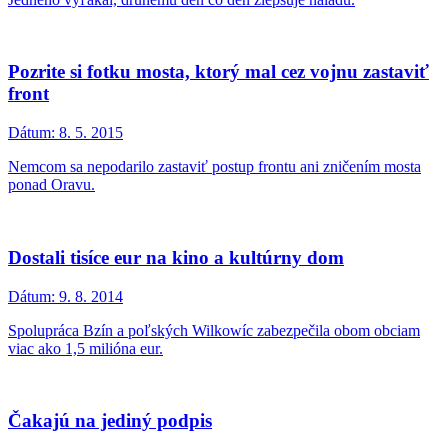
Pozrite si fotku mosta, ktorý mal cez vojnu zastaviť
front
Dátum:
8. 5. 2015
Nemcom sa nepodarilo zastaviť postup frontu ani zničením mosta
ponad Oravu.
Dostali tisíce eur na kino a kultúrny dom
Dátum:
9. 8. 2014
Spolupráca Bzín a poľských Wilkowíc zabezpečila obom obciam
viac ako 1,5 milióna eur.
Čakajú na jediný podpis