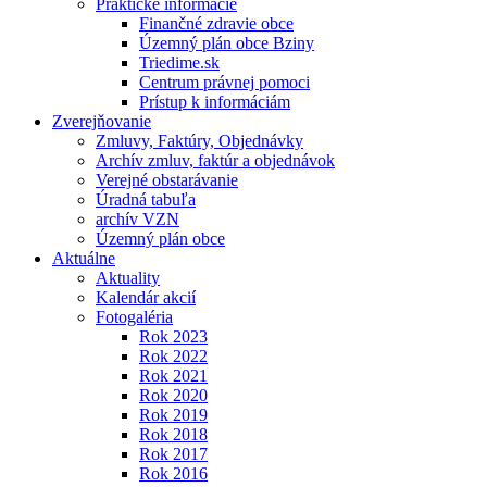
Praktické informácie
Finančné zdravie obce
Územný plán obce Bziny
Triedime.sk
Centrum právnej pomoci
Prístup k informáciám
Zverejňovanie
Zmluvy, Faktúry, Objednávky
Archív zmluv, faktúr a objednávok
Verejné obstarávanie
Úradná tabuľa
archív VZN
Územný plán obce
Aktuálne
Aktuality
Kalendár akcií
Fotogaléria
Rok 2023
Rok 2022
Rok 2021
Rok 2020
Rok 2019
Rok 2018
Rok 2017
Rok 2016