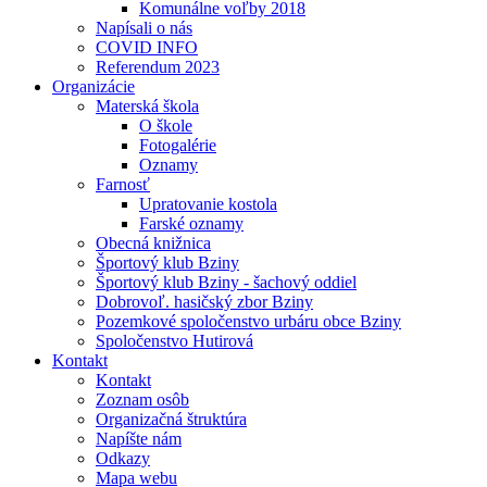
Komunálne voľby 2018
Napísali o nás
COVID INFO
Referendum 2023
Organizácie
Materská škola
O škole
Fotogalérie
Oznamy
Farnosť
Upratovanie kostola
Farské oznamy
Obecná knižnica
Športový klub Bziny
Športový klub Bziny - šachový oddiel
Dobrovoľ. hasičský zbor Bziny
Pozemkové spoločenstvo urbáru obce Bziny
Spoločenstvo Hutirová
Kontakt
Kontakt
Zoznam osôb
Organizačná štruktúra
Napíšte nám
Odkazy
Mapa webu