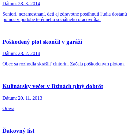
Dátum:
28. 3. 2014
Seniori, nezamestnaní, deti aj zdravotne postihnutí ľudia dostanú
pomoc v podobe terénneho sociálneho pracovníka.
Poškodený plot skončil v garáži
Dátum:
28. 2. 2014
Obec sa rozhodla skrášliť cintorín. Začala poškodeným plotom.
Kulinársky večer v Bzinách plný dobrôt
Dátum:
20. 11. 2013
Orava
Ďakovný list