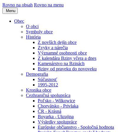
Rovno na obsah
Rovno na menu
Menu
Obec
O obci
Symboly obce
História
Z novších dejín obce
Zvyky a nárečia
Významné osobnosti obce
Z kalendára Bziny včera a dnes
Kamenárstvo na Bzinách
Bziny od praveku do novoveku
Demografia
Súčasnosť
1995-2012
Kronika obce
Cezhraničná spolupráca
Poľsko - Wilkowice
Chorvátsko - Privlaka
ČR - Krásná
Boyarka - Ukrajina
Výsledky spolupráce
Európske občianstvo - Spoločná hodnota