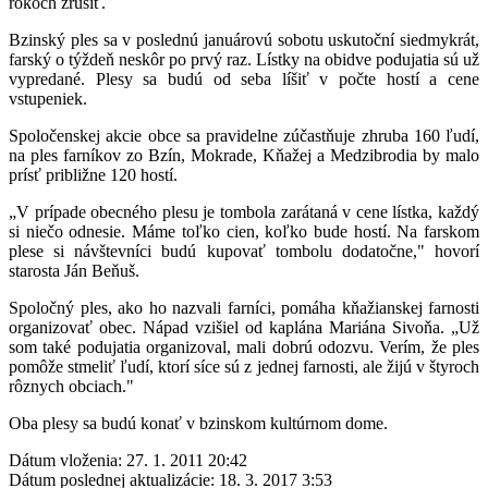
rokoch zrušiť.
Bzinský ples sa v poslednú januárovú sobotu uskutoční siedmykrát,
farský o týždeň neskôr po prvý raz. Lístky na obidve podujatia sú už
vypredané. Plesy sa budú od seba líšiť v počte hostí a cene
vstupeniek.
Spoločenskej akcie obce sa pravidelne zúčastňuje zhruba 160 ľudí,
na ples farníkov zo Bzín, Mokrade, Kňažej a Medzibrodia by malo
prísť približne 120 hostí.
„V prípade obecného plesu je tombola zarátaná v cene lístka, každý
si niečo odnesie. Máme toľko cien, koľko bude hostí. Na farskom
plese si návštevníci budú kupovať tombolu dodatočne," hovorí
starosta Ján Beňuš.
Spoločný ples, ako ho nazvali farníci, pomáha kňažianskej farnosti
organizovať obec. Nápad vzišiel od kaplána Mariána Sivoňa. „Už
som také podujatia organizoval, mali dobrú odozvu. Verím, že ples
pomôže stmeliť ľudí, ktorí síce sú z jednej farnosti, ale žijú v štyroch
rôznych obciach."
Oba plesy sa budú konať v bzinskom kultúrnom dome.
Dátum vloženia:
27. 1. 2011 20:42
Dátum poslednej aktualizácie:
18. 3. 2017 3:53