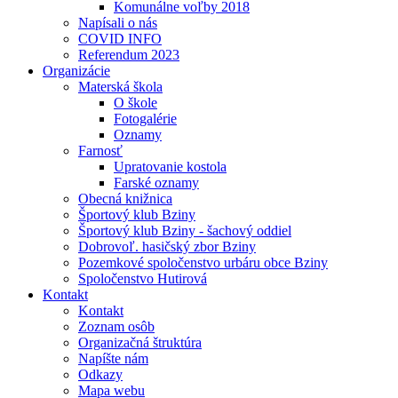
Komunálne voľby 2018
Napísali o nás
COVID INFO
Referendum 2023
Organizácie
Materská škola
O škole
Fotogalérie
Oznamy
Farnosť
Upratovanie kostola
Farské oznamy
Obecná knižnica
Športový klub Bziny
Športový klub Bziny - šachový oddiel
Dobrovoľ. hasičský zbor Bziny
Pozemkové spoločenstvo urbáru obce Bziny
Spoločenstvo Hutirová
Kontakt
Kontakt
Zoznam osôb
Organizačná štruktúra
Napíšte nám
Odkazy
Mapa webu