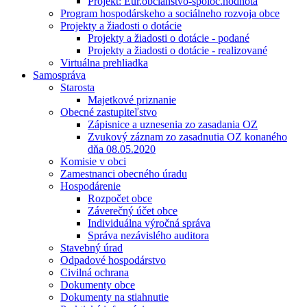
Projekt: Eur.občianstvo-spoloč.hodnota
Program hospodárskeho a sociálneho rozvoja obce
Projekty a žiadosti o dotácie
Projekty a žiadosti o dotácie - podané
Projekty a žiadosti o dotácie - realizované
Virtuálna prehliadka
Samospráva
Starosta
Majetkové priznanie
Obecné zastupiteľstvo
Zápisnice a uznesenia zo zasadania OZ
Zvukový záznam zo zasadnutia OZ konaného
dňa 08.05.2020
Komisie v obci
Zamestnanci obecného úradu
Hospodárenie
Rozpočet obce
Záverečný účet obce
Individuálna výročná správa
Správa nezávislého auditora
Stavebný úrad
Odpadové hospodárstvo
Civilná ochrana
Dokumenty obce
Dokumenty na stiahnutie