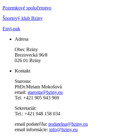
Pozemkové spoločenstvo
Športový klub Bziny
Envi-pak
Adresa
Obec Bziny
Brezovecká 96/8
026 01 Bziny
Kontakt
Starosta:
PhDr.Miriam Mokošová
email:
starosta@bziny.eu
Tel. +421 905 943 969
Sekretariát:
Tel.: +421 948 158 034
email podateľňa:
podatelna@bziny.eu
email informácie:
info@bziny.eu