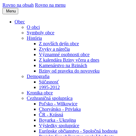
Rovno na obsah
Rovno na menu
Menu
Obec
O obci
Symboly obce
História
Z novších dejín obce
Zvyky a nárečia
Významné osobnosti obce
Z kalendára Bziny včera a dnes
Kamenárstvo na Bzinách
Bziny od praveku do novoveku
Demografia
Súčasnosť
1995-2012
Kronika obce
Cezhraničná spolupráca
Poľsko - Wilkowice
Chorvátsko - Privlaka
ČR - Krásná
Boyarka - Ukrajina
Výsledky spolupráce
Európske občianstvo - Spoločná hodnota