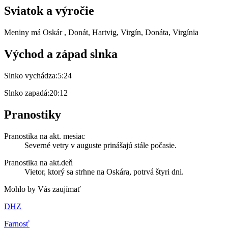
Sviatok a výročie
Meniny má
Oskár
, Donát, Hartvig, Virgín, Donáta, Virgínia
Východ a západ slnka
Slnko vychádza:
5:24
Slnko zapadá:
20:12
Pranostiky
Pranostika na akt. mesiac
Severné vetry v auguste prinášajú stále počasie.
Pranostika na akt.deň
Vietor, ktorý sa strhne na Oskára, potrvá štyri dni.
Mohlo by Vás zaujímať
DHZ
Farnosť