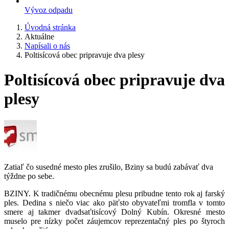
Vývoz odpadu
Úvodná stránka
Aktuálne
Napísali o nás
Poltisícová obec pripravuje dva plesy
Poltisícová obec pripravuje dva
plesy
Zatiaľ čo susedné mesto ples zrušilo, Bziny sa budú zabávať dva
týždne po sebe.
BZINY. K tradičnému obecnému plesu pribudne tento rok aj farský
ples. Dedina s niečo viac ako päťsto obyvateľmi tromfla v tomto
smere aj takmer dvadsaťtisícový Dolný Kubín. Okresné mesto
muselo pre nízky počet záujemcov reprezentačný ples po štyroch