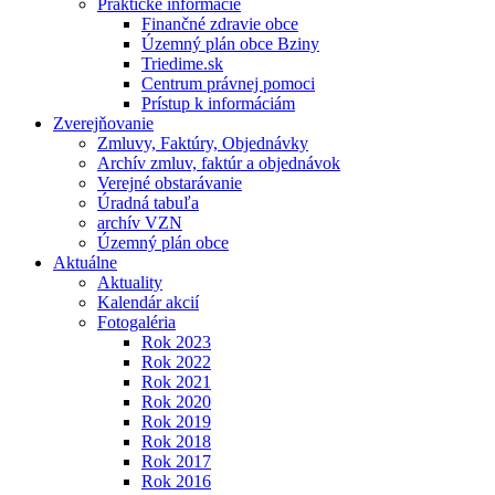
Praktické informácie
Finančné zdravie obce
Územný plán obce Bziny
Triedime.sk
Centrum právnej pomoci
Prístup k informáciám
Zverejňovanie
Zmluvy, Faktúry, Objednávky
Archív zmluv, faktúr a objednávok
Verejné obstarávanie
Úradná tabuľa
archív VZN
Územný plán obce
Aktuálne
Aktuality
Kalendár akcií
Fotogaléria
Rok 2023
Rok 2022
Rok 2021
Rok 2020
Rok 2019
Rok 2018
Rok 2017
Rok 2016