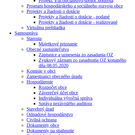
Projekt: Eur.občianstvo-spoloč.hodnota
Program hospodárskeho a sociálneho rozvoja obce
Projekty a žiadosti o dotácie
Projekty a žiadosti o dotácie - podané
Projekty a žiadosti o dotácie - realizované
Virtuálna prehliadka
Samospráva
Starosta
Majetkové priznanie
Obecné zastupiteľstvo
Zápisnice a uznesenia zo zasadania OZ
Zvukový záznam zo zasadnutia OZ konaného
dňa 08.05.2020
Komisie v obci
Zamestnanci obecného úradu
Hospodárenie
Rozpočet obce
Záverečný účet obce
Individuálna výročná správa
Správa nezávislého auditora
Stavebný úrad
Odpadové hospodárstvo
Civilná ochrana
Dokumenty obce
Dokumenty na stiahnutie