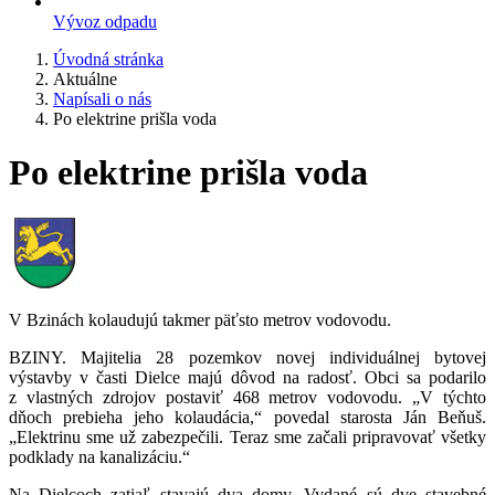
Vývoz odpadu
Úvodná stránka
Aktuálne
Napísali o nás
Po elektrine prišla voda
Po elektrine prišla voda
V Bzinách kolaudujú takmer päťsto metrov vodovodu.
BZINY. Majitelia 28 pozemkov novej individuálnej bytovej
výstavby v časti Dielce majú dôvod na radosť. Obci sa podarilo
z vlastných zdrojov postaviť 468 metrov vodovodu. „V týchto
dňoch prebieha jeho kolaudácia,“ povedal starosta Ján Beňuš.
„Elektrinu sme už zabezpečili. Teraz sme začali pripravovať všetky
podklady na kanalizáciu.“
Na Dielcoch zatiaľ stavajú dva domy. Vydané sú dve stavebné