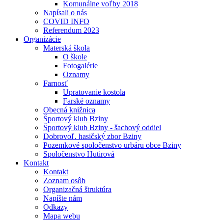
Komunálne voľby 2018
Napísali o nás
COVID INFO
Referendum 2023
Organizácie
Materská škola
O škole
Fotogalérie
Oznamy
Farnosť
Upratovanie kostola
Farské oznamy
Obecná knižnica
Športový klub Bziny
Športový klub Bziny - šachový oddiel
Dobrovoľ. hasičský zbor Bziny
Pozemkové spoločenstvo urbáru obce Bziny
Spoločenstvo Hutirová
Kontakt
Kontakt
Zoznam osôb
Organizačná štruktúra
Napíšte nám
Odkazy
Mapa webu