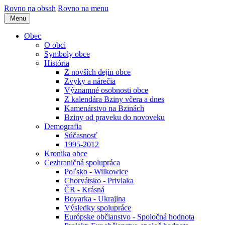
Rovno na obsah
Rovno na menu
Menu
Obec
O obci
Symboly obce
História
Z novších dejín obce
Zvyky a nárečia
Významné osobnosti obce
Z kalendára Bziny včera a dnes
Kamenárstvo na Bzinách
Bziny od praveku do novoveku
Demografia
Súčasnosť
1995-2012
Kronika obce
Cezhraničná spolupráca
Poľsko - Wilkowice
Chorvátsko - Privlaka
ČR - Krásná
Boyarka - Ukrajina
Výsledky spolupráce
Európske občianstvo - Spoločná hodnota