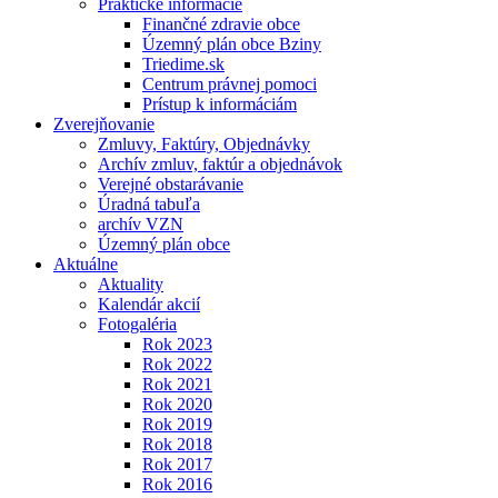
Praktické informácie
Finančné zdravie obce
Územný plán obce Bziny
Triedime.sk
Centrum právnej pomoci
Prístup k informáciám
Zverejňovanie
Zmluvy, Faktúry, Objednávky
Archív zmluv, faktúr a objednávok
Verejné obstarávanie
Úradná tabuľa
archív VZN
Územný plán obce
Aktuálne
Aktuality
Kalendár akcií
Fotogaléria
Rok 2023
Rok 2022
Rok 2021
Rok 2020
Rok 2019
Rok 2018
Rok 2017
Rok 2016