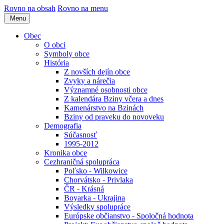
Rovno na obsah
Rovno na menu
Menu
Obec
O obci
Symboly obce
História
Z novších dejín obce
Zvyky a nárečia
Významné osobnosti obce
Z kalendára Bziny včera a dnes
Kamenárstvo na Bzinách
Bziny od praveku do novoveku
Demografia
Súčasnosť
1995-2012
Kronika obce
Cezhraničná spolupráca
Poľsko - Wilkowice
Chorvátsko - Privlaka
ČR - Krásná
Boyarka - Ukrajina
Výsledky spolupráce
Európske občianstvo - Spoločná hodnota