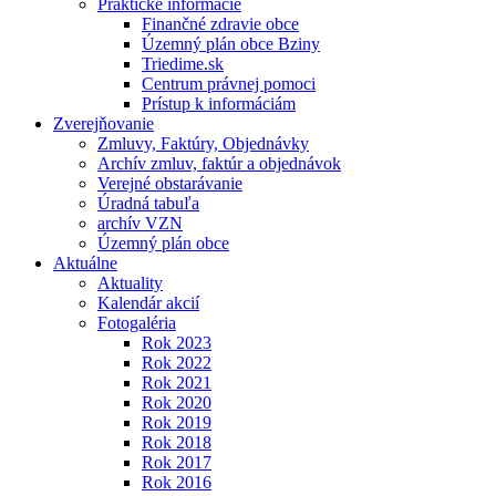
Praktické informácie
Finančné zdravie obce
Územný plán obce Bziny
Triedime.sk
Centrum právnej pomoci
Prístup k informáciám
Zverejňovanie
Zmluvy, Faktúry, Objednávky
Archív zmluv, faktúr a objednávok
Verejné obstarávanie
Úradná tabuľa
archív VZN
Územný plán obce
Aktuálne
Aktuality
Kalendár akcií
Fotogaléria
Rok 2023
Rok 2022
Rok 2021
Rok 2020
Rok 2019
Rok 2018
Rok 2017
Rok 2016