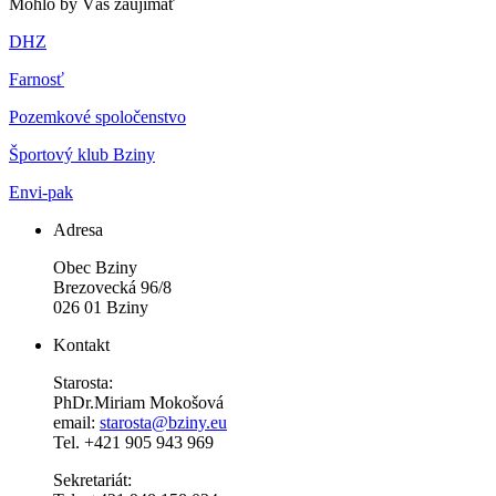
Mohlo by Vás zaujímať
DHZ
Farnosť
Pozemkové spoločenstvo
Športový klub Bziny
Envi-pak
Adresa
Obec Bziny
Brezovecká 96/8
026 01 Bziny
Kontakt
Starosta:
PhDr.Miriam Mokošová
email:
starosta@bziny.eu
Tel. +421 905 943 969
Sekretariát: