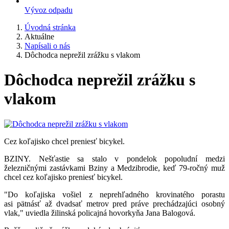
Vývoz odpadu
Úvodná stránka
Aktuálne
Napísali o nás
Dôchodca neprežil zrážku s vlakom
Dôchodca neprežil zrážku s
vlakom
Cez koľajisko chcel preniesť bicykel.
BZINY. Nešťastie sa stalo v pondelok popoludní medzi
železničnými zastávkami Bziny a Medzibrodie, keď 79-ročný muž
chcel cez koľajisko preniesť bicykel.
"Do koľajiska vošiel z neprehľadného krovinatého porastu
asi pätnásť až dvadsať metrov pred práve prechádzajúci osobný
vlak," uviedla žilinská policajná hovorkyňa Jana Balogová.