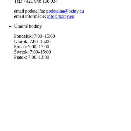
Tel.: +421 948 158 034
email podateľňa:
podatelna@bziny.eu
email informácie:
info@bziny.eu
Úradné hodiny
Pondelok: 7:00–15:00
Utorok: 7:00–15:00
Streda: 7:00–17:00
Štvrtok: 7:00–15:00
Piatok: 7:00–13:00