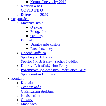
Komunálne voľby 2018
Napísali o nás
COVID INFO
Referendum 2023
Organizácie
Materská škola
O škole
Fotogalérie
Oznamy
Farnosť
Upratovanie kostola
Farské oznamy
Obecná knižnica
Športový klub Bziny
Športový klub Bziny - šachový oddiel
Dobrovoľ. hasičský zbor Bziny
Pozemkové spoločenstvo urbáru obce Bziny
Spoločenstvo Hutirová
Kontakt
Kontakt
Zoznam osôb
Organizačná štruktúra
Napíšte nám
Odkazy
Mapa webu