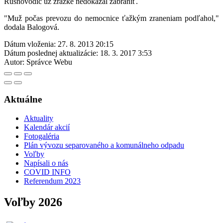
Rušňovodič už zrážke nedokázal zabrániť.
"Muž počas prevozu do nemocnice ťažkým zraneniam podľahol,"
dodala Balogová.
Dátum vloženia:
27. 8. 2013 20:15
Dátum poslednej aktualizácie:
18. 3. 2017 3:53
Autor:
Správce Webu
Aktuálne
Aktuality
Kalendár akcií
Fotogaléria
Plán vývozu separovaného a komunálneho odpadu
Voľby
Napísali o nás
COVID INFO
Referendum 2023
Voľby 2026