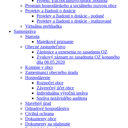
Projekt: Eur.občianstvo-spoloč.hodnota
Program hospodárskeho a sociálneho rozvoja obce
Projekty a žiadosti o dotácie
Projekty a žiadosti o dotácie - podané
Projekty a žiadosti o dotácie - realizované
Virtuálna prehliadka
Samospráva
Starosta
Majetkové priznanie
Obecné zastupiteľstvo
Zápisnice a uznesenia zo zasadania OZ
Zvukový záznam zo zasadnutia OZ konaného
dňa 08.05.2020
Komisie v obci
Zamestnanci obecného úradu
Hospodárenie
Rozpočet obce
Záverečný účet obce
Individuálna výročná správa
Správa nezávislého auditora
Stavebný úrad
Odpadové hospodárstvo
Civilná ochrana
Dokumenty obce
Dokumenty na stiahnutie