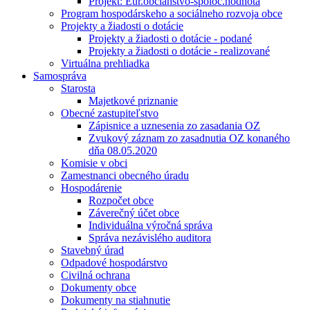
Projekt: Eur.občianstvo-spoloč.hodnota
Program hospodárskeho a sociálneho rozvoja obce
Projekty a žiadosti o dotácie
Projekty a žiadosti o dotácie - podané
Projekty a žiadosti o dotácie - realizované
Virtuálna prehliadka
Samospráva
Starosta
Majetkové priznanie
Obecné zastupiteľstvo
Zápisnice a uznesenia zo zasadania OZ
Zvukový záznam zo zasadnutia OZ konaného
dňa 08.05.2020
Komisie v obci
Zamestnanci obecného úradu
Hospodárenie
Rozpočet obce
Záverečný účet obce
Individuálna výročná správa
Správa nezávislého auditora
Stavebný úrad
Odpadové hospodárstvo
Civilná ochrana
Dokumenty obce
Dokumenty na stiahnutie