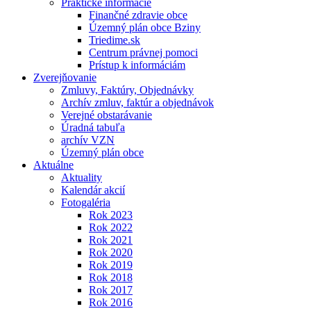
Praktické informácie
Finančné zdravie obce
Územný plán obce Bziny
Triedime.sk
Centrum právnej pomoci
Prístup k informáciám
Zverejňovanie
Zmluvy, Faktúry, Objednávky
Archív zmluv, faktúr a objednávok
Verejné obstarávanie
Úradná tabuľa
archív VZN
Územný plán obce
Aktuálne
Aktuality
Kalendár akcií
Fotogaléria
Rok 2023
Rok 2022
Rok 2021
Rok 2020
Rok 2019
Rok 2018
Rok 2017
Rok 2016