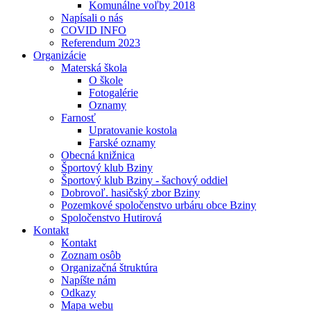
Komunálne voľby 2018
Napísali o nás
COVID INFO
Referendum 2023
Organizácie
Materská škola
O škole
Fotogalérie
Oznamy
Farnosť
Upratovanie kostola
Farské oznamy
Obecná knižnica
Športový klub Bziny
Športový klub Bziny - šachový oddiel
Dobrovoľ. hasičský zbor Bziny
Pozemkové spoločenstvo urbáru obce Bziny
Spoločenstvo Hutirová
Kontakt
Kontakt
Zoznam osôb
Organizačná štruktúra
Napíšte nám
Odkazy
Mapa webu