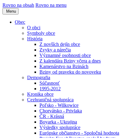
Rovno na obsah
Rovno na menu
Menu
Obec
O obci
Symboly obce
História
Z novších dejín obce
Zvyky a nárečia
Významné osobnosti obce
Z kalendára Bziny včera a dnes
Kamenárstvo na Bzinách
Bziny od praveku do novoveku
Demografia
Súčasnosť
1995-2012
Kronika obce
Cezhraničná spolupráca
Poľsko - Wilkowice
Chorvátsko - Privlaka
ČR - Krásná
Boyarka - Ukrajina
Výsledky spolupráce
Európske občianstvo - Spoločná hodnota