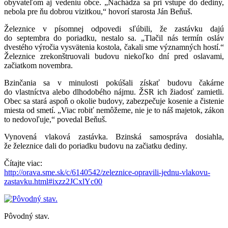
obyvateľom aj vedeniu obce. „Nachádza sa pri vstupe do dediny,
nebola pre ňu dobrou vizitkou,“ hovorí starosta Ján Beňuš.
Železnice v písomnej odpovedi sľúbili, že zastávku dajú
do septembra do poriadku, nestalo sa. „Tlačil nás termín osláv
dvestého výročia vysvätenia kostola, čakali sme významných hostí.“
Železnice zrekonštruovali budovu niekoľko dní pred oslavami,
začiatkom novembra.
Bzinčania sa v minulosti pokúšali získať budovu čakárne
do vlastníctva alebo dlhodobého nájmu. ŽSR ich žiadosť zamietli.
Obec sa stará aspoň o okolie budovy, zabezpečuje kosenie a čistenie
miesta od smetí. „Viac robiť nemôžeme, nie je to náš majetok, zákon
to nedovoľuje,“ povedal Beňuš.
Vynovená vlaková zastávka. Bzinská samospráva dosiahla,
že železnice dali do poriadku budovu na začiatku dediny.
Čítajte viac:
http://orava.sme.sk/c/6140542/zeleznice-opravili-jednu-vlakovu-
zastavku.html#ixzz2JCxlYc00
Pôvodný stav.