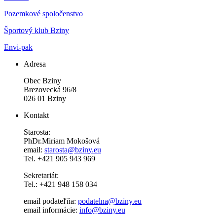
Pozemkové spoločenstvo
Športový klub Bziny
Envi-pak
Adresa
Obec Bziny
Brezovecká 96/8
026 01 Bziny
Kontakt
Starosta:
PhDr.Miriam Mokošová
email:
starosta@bziny.eu
Tel. +421 905 943 969
Sekretariát:
Tel.: +421 948 158 034
email podateľňa:
podatelna@bziny.eu
email informácie:
info@bziny.eu