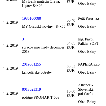
My Balík mutácia Orava,
EUR
Obec Bziny
Liptov 84x26
1935100088
Petit Press, a.s.
50,40
4. 2. 2019
EUR
MY Oravské noviny - 84x55
Obec Bziny
3
Ing. Pavol
34,05
Palider SOFT
4. 2. 2019
spracovanie mzdy december
EUR
2018
Obec Bziny
2019001255
PAPERA s.r.o.
85,33
4. 2. 2019
EUR
kancelárske potreby
Obec Bziny
Alliancz -
8018623319
Slovenská
16,60
4. 2. 2019
poisťovňa
EUR
poistné PRONAR T 663
Obec Bziny