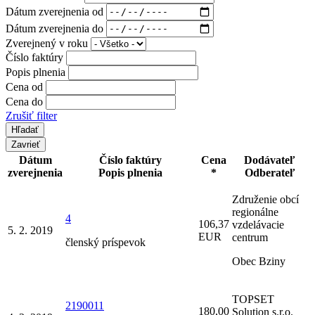
Dátum zverejnenia od
Dátum zverejnenia do
Zverejnený v roku
Číslo faktúry
Popis plnenia
Cena od
Cena do
Zrušiť filter
Zavrieť
Dátum
Číslo faktúry
Cena
Dodávateľ
zverejnenia
Popis plnenia
*
Odberateľ
Združenie obcí
regionálne
4
106,37
vzdelávacie
5. 2. 2019
EUR
centrum
členský príspevok
Obec Bziny
TOPSET
2190011
180,00
Solution s.r.o.