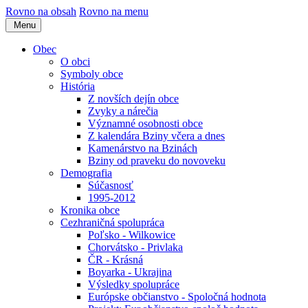
Rovno na obsah
Rovno na menu
Menu
Obec
O obci
Symboly obce
História
Z novších dejín obce
Zvyky a nárečia
Významné osobnosti obce
Z kalendára Bziny včera a dnes
Kamenárstvo na Bzinách
Bziny od praveku do novoveku
Demografia
Súčasnosť
1995-2012
Kronika obce
Cezhraničná spolupráca
Poľsko - Wilkowice
Chorvátsko - Privlaka
ČR - Krásná
Boyarka - Ukrajina
Výsledky spolupráce
Európske občianstvo - Spoločná hodnota