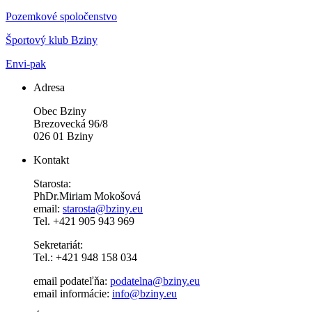
Pozemkové spoločenstvo
Športový klub Bziny
Envi-pak
Adresa
Obec Bziny
Brezovecká 96/8
026 01 Bziny
Kontakt
Starosta:
PhDr.Miriam Mokošová
email:
starosta@bziny.eu
Tel. +421 905 943 969
Sekretariát:
Tel.: +421 948 158 034
email podateľňa:
podatelna@bziny.eu
email informácie:
info@bziny.eu