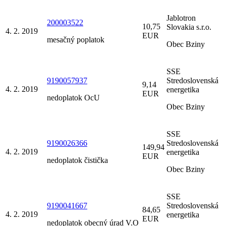
Jablotron
200003522
10,75
Slovakia s.r.o.
4. 2. 2019
EUR
mesačný poplatok
Obec Bziny
SSE
9190057937
Stredoslovenská
9,14
4. 2. 2019
energetika
EUR
nedoplatok OcU
Obec Bziny
SSE
9190026366
Stredoslovenská
149,94
4. 2. 2019
energetika
EUR
nedoplatok čistička
Obec Bziny
SSE
9190041667
Stredoslovenská
84,65
4. 2. 2019
energetika
EUR
nedoplatok obecný úrad V.O