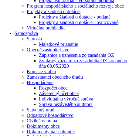
Projekt: Eur.občianstvo-spoloč.hodnota
Program hospodárskeho a sociálneho rozvoja obce
Projekty a žiadosti o dotácie
Projekty a žiadosti o dotácie - podané
Projekty a žiadosti o dotácie - realizované
Virtuálna prehliadka
Samospráva
Starosta
Majetkové priznanie
Obecné zastupiteľstvo
Zápisnice a uznesenia zo zasadania OZ
Zvukový záznam zo zasadnutia OZ konaného
dňa 08.05.2020
Komisie v obci
Zamestnanci obecného úradu
Hospodárenie
Rozpočet obce
Záverečný účet obce
Individuálna výročná správa
Správa nezávislého auditora
Stavebný úrad
Odpadové hospodárstvo
Civilná ochrana
Dokumenty obce
Dokumenty na stiahnutie