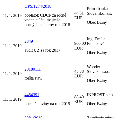
OPS/1274/2018
Prima banka
44,51
Slovensko, a.s.
poplatok CDCP za ročné
11. 1. 2019
EUR
vedenie účtu majiteľa
Obec Bziny
cenných papierov rok 2018
Ing. Emília
2849
900,00
Franeková
11. 1. 2019
EUR
audit UZ za rok 2017
Obec Bziny
Wooder
20180111
48,38
Slovakia s.r.o.
11. 1. 2019
EUR
foršta stav.
Obec Bziny
4454391
INPROST s.r.o.
88,40
11. 1. 2019
EUR
obecné noviny na rok 2019
Obec Bziny
3281/2018
Združenie miest