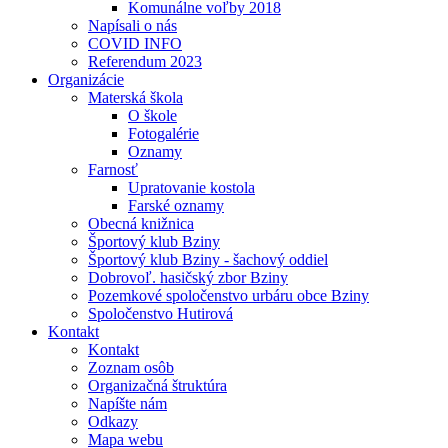
Komunálne voľby 2018
Napísali o nás
COVID INFO
Referendum 2023
Organizácie
Materská škola
O škole
Fotogalérie
Oznamy
Farnosť
Upratovanie kostola
Farské oznamy
Obecná knižnica
Športový klub Bziny
Športový klub Bziny - šachový oddiel
Dobrovoľ. hasičský zbor Bziny
Pozemkové spoločenstvo urbáru obce Bziny
Spoločenstvo Hutirová
Kontakt
Kontakt
Zoznam osôb
Organizačná štruktúra
Napíšte nám
Odkazy
Mapa webu