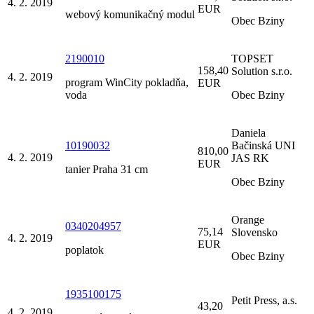
4. 2. 2019
EUR
webový komunikačný modul
Obec Bziny
2190010
TOPSET
158,40
Solution s.r.o.
4. 2. 2019
program WinCity pokladňa,
EUR
voda
Obec Bziny
Daniela
10190032
Bačinská UNI
810,00
4. 2. 2019
JAS RK
EUR
tanier Praha 31 cm
Obec Bziny
Orange
0340204957
75,14
Slovensko
4. 2. 2019
EUR
poplatok
Obec Bziny
1935100175
Petit Press, a.s.
43,20
4. 2. 2019