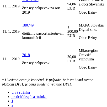
94,86
a obcí Slovenska
11. 1. 2019
členský príspevok na rok
EUR
2019
Obec Bziny
180749
MAPA Slovakia
1
Digital s.r.o.
11. 1. 2019
200,00
digitálny pasport miestnych
EUR
komunikácií
Obec Bziny
Mikroregión
2018
Oravská
30,00
11. 1. 2019
vrchovina
EUR
členský príspevok
Obec Bziny
* Uvedená cena je konečná. V prípade, že je zmluvná strana
platcom DPH, je cena uvedená vrátane DPH.
prvá stránka
predchádzajúca stránka
1
2