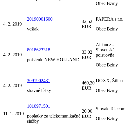
Obec Bziny
20190001600
PAPERA s.r.o.
32,52
4. 2. 2019
EUR
vešiak
Obec Bziny
Alliancz -
8018623318
Slovenská
33,02
4. 2. 2019
poisťovňa
EUR
poistenie NEW HOLLAND
Obec Bziny
3091902431
DOXX, Žilina
469,20
4. 2. 2019
EUR
stravné lístky
Obec Bziny
1010971501
Slovak Telecom
20,00
11. 1. 2019
poplatky za telekomunikačné
EUR
Obec Bziny
služby