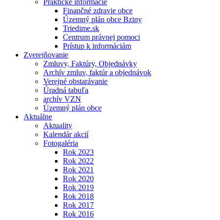
Praktické informácie
Finančné zdravie obce
Územný plán obce Bziny
Triedime.sk
Centrum právnej pomoci
Prístup k informáciám
Zverejňovanie
Zmluvy, Faktúry, Objednávky
Archív zmluv, faktúr a objednávok
Verejné obstarávanie
Úradná tabuľa
archív VZN
Územný plán obce
Aktuálne
Aktuality
Kalendár akcií
Fotogaléria
Rok 2023
Rok 2022
Rok 2021
Rok 2020
Rok 2019
Rok 2018
Rok 2017
Rok 2016