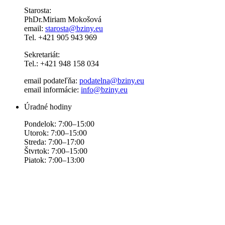
Starosta:
PhDr.Miriam Mokošová
email:
starosta@bziny.eu
Tel. +421 905 943 969
Sekretariát:
Tel.: +421 948 158 034
email podateľňa:
podatelna@bziny.eu
email informácie:
info@bziny.eu
Úradné hodiny
Pondelok: 7:00–15:00
Utorok: 7:00–15:00
Streda: 7:00–17:00
Štvrtok: 7:00–15:00
Piatok: 7:00–13:00