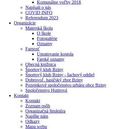
Komunálne voľby 2018
Napísali o nás
COVID INFO
Referendum 2023
Organizácie
Materská škola
O škole
Fotogalérie
Oznamy
Farnosť
Upratovanie kostola
Farské oznamy
Obecná knižnica
Športový klub Bziny
Športový klub Bziny - šachový oddiel
Dobrovoľ. hasičský zbor Bziny
Pozemkové spoločenstvo urbáru obce Bziny
Spoločenstvo Hutirová
Kontakt
Kontakt
Zoznam osôb
Organizačná štruktúra
Napíšte nám
Odkazy
Mapa webu