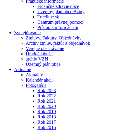
Praktické informácie
Finančné zdravie obce
Územný plán obce Bziny
Triedime.sk
Centrum právnej pomoci
Prístup k informáciám
Zverejňovanie
Zmluvy, Faktúry, Objednávky
Archív zmluv, faktúr a objednávok
Verejné obstarávanie
Úradná tabuľa
archív VZN
Územný plán obce
Aktuálne
Aktuality
Kalendár akcií
Fotogaléria
Rok 2023
Rok 2022
Rok 2021
Rok 2020
Rok 2019
Rok 2018
Rok 2017
Rok 2016