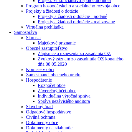
Projekt: Eur.občianstvo-spoloč.hodnota
Program hospodárskeho a sociálneho rozvoja obce
Projekty a žiadosti o dotácie
Projekty a žiadosti o dotácie - podané
Projekty a žiadosti o dotácie - realizované
Virtuálna prehliadka
Samospráva
Starosta
Majetkové priznanie
Obecné zastupiteľstvo
Zápisnice a uznesenia zo zasadania OZ
Zvukový záznam zo zasadnutia OZ konaného
dňa 08.05.2020
Komisie v obci
Zamestnanci obecného úradu
Hospodárenie
Rozpočet obce
Záverečný účet obce
Individuálna výročná správa
Správa nezávislého auditora
Stavebný úrad
Odpadové hospodárstvo
Civilná ochrana
Dokumenty obce
Dokumenty na stiahnutie