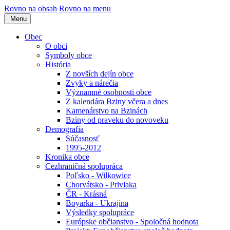
Rovno na obsah
Rovno na menu
Menu
Obec
O obci
Symboly obce
História
Z novších dejín obce
Zvyky a nárečia
Významné osobnosti obce
Z kalendára Bziny včera a dnes
Kamenárstvo na Bzinách
Bziny od praveku do novoveku
Demografia
Súčasnosť
1995-2012
Kronika obce
Cezhraničná spolupráca
Poľsko - Wilkowice
Chorvátsko - Privlaka
ČR - Krásná
Boyarka - Ukrajina
Výsledky spolupráce
Európske občianstvo - Spoločná hodnota