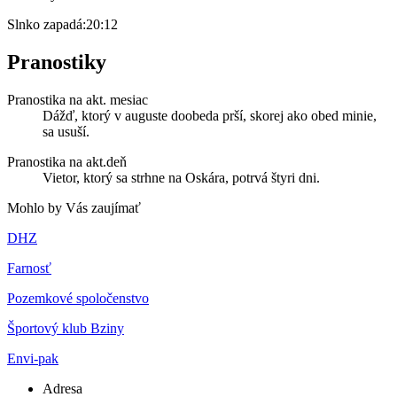
Slnko zapadá:
20:12
Pranostiky
Pranostika na akt. mesiac
Dážď, ktorý v auguste doobeda prší, skorej ako obed minie,
sa usuší.
Pranostika na akt.deň
Vietor, ktorý sa strhne na Oskára, potrvá štyri dni.
Mohlo by Vás zaujímať
DHZ
Farnosť
Pozemkové spoločenstvo
Športový klub Bziny
Envi-pak
Adresa