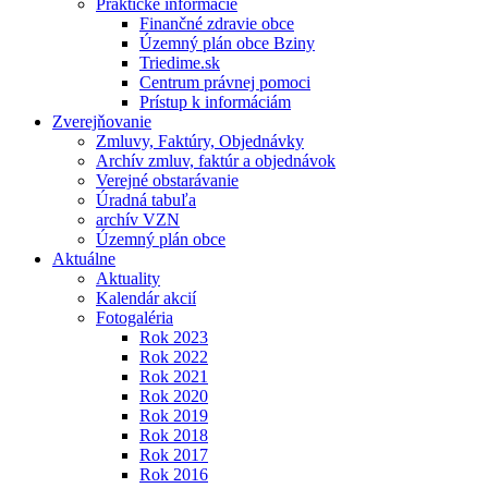
Praktické informácie
Finančné zdravie obce
Územný plán obce Bziny
Triedime.sk
Centrum právnej pomoci
Prístup k informáciám
Zverejňovanie
Zmluvy, Faktúry, Objednávky
Archív zmluv, faktúr a objednávok
Verejné obstarávanie
Úradná tabuľa
archív VZN
Územný plán obce
Aktuálne
Aktuality
Kalendár akcií
Fotogaléria
Rok 2023
Rok 2022
Rok 2021
Rok 2020
Rok 2019
Rok 2018
Rok 2017
Rok 2016