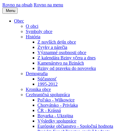
Rovno na obsah
Rovno na menu
Menu
Obec
O obci
Symboly obce
História
Z novších dejín obce
Zvyky a nárečia
Významné osobnosti obce
Z kalendára Bziny včera a dnes
Kamenárstvo na Bzinách
Bziny od praveku do novoveku
Demografia
Súčasnosť
1995-2012
Kronika obce
Cezhraničná spolupráca
Poľsko - Wilkowice
Chorvátsko - Privlaka
ČR - Krásná
Boyarka - Ukrajina
Výsledky spolupráce
Európske občianstvo - Spoločná hodnota