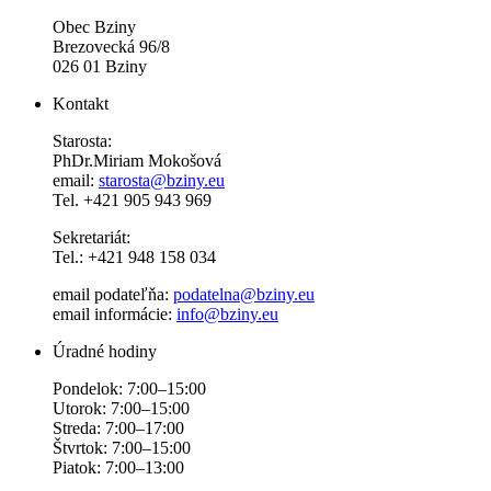
Obec Bziny
Brezovecká 96/8
026 01 Bziny
Kontakt
Starosta:
PhDr.Miriam Mokošová
email:
starosta@bziny.eu
Tel. +421 905 943 969
Sekretariát:
Tel.: +421 948 158 034
email podateľňa:
podatelna@bziny.eu
email informácie:
info@bziny.eu
Úradné hodiny
Pondelok: 7:00–15:00
Utorok: 7:00–15:00
Streda: 7:00–17:00
Štvrtok: 7:00–15:00
Piatok: 7:00–13:00