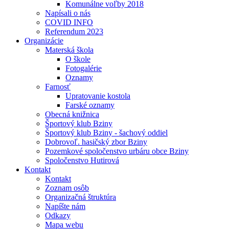
Komunálne voľby 2018
Napísali o nás
COVID INFO
Referendum 2023
Organizácie
Materská škola
O škole
Fotogalérie
Oznamy
Farnosť
Upratovanie kostola
Farské oznamy
Obecná knižnica
Športový klub Bziny
Športový klub Bziny - šachový oddiel
Dobrovoľ. hasičský zbor Bziny
Pozemkové spoločenstvo urbáru obce Bziny
Spoločenstvo Hutirová
Kontakt
Kontakt
Zoznam osôb
Organizačná štruktúra
Napíšte nám
Odkazy
Mapa webu