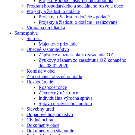
Projekt: Eur.občianstvo-spoloč.hodnota
Program hospodárskeho a sociálneho rozvoja obce
Projekty a žiadosti o dotácie
Projekty a žiadosti o dotácie - podané
Projekty a žiadosti o dotácie - realizované
Virtuálna prehliadka
Samospráva
Starosta
Majetkové priznanie
Obecné zastupiteľstvo
Zápisnice a uznesenia zo zasadania OZ
Zvukový záznam zo zasadnutia OZ konaného
dňa 08.05.2020
Komisie v obci
Zamestnanci obecného úradu
Hospodárenie
Rozpočet obce
Záverečný účet obce
Individuálna výročná správa
Správa nezávislého auditora
Stavebný úrad
Odpadové hospodárstvo
Civilná ochrana
Dokumenty obce
Dokumenty na stiahnutie