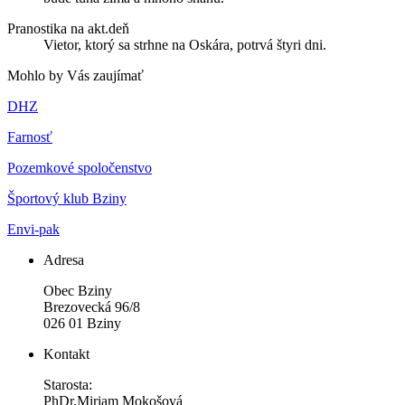
Pranostika na akt.deň
Vietor, ktorý sa strhne na Oskára, potrvá štyri dni.
Mohlo by Vás zaujímať
DHZ
Farnosť
Pozemkové spoločenstvo
Športový klub Bziny
Envi-pak
Adresa
Obec Bziny
Brezovecká 96/8
026 01 Bziny
Kontakt
Starosta:
PhDr.Miriam Mokošová