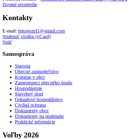
životné prostredie
Kontakty
E-mail:
brtosjozef1@gmail.com
Stiahnuť vizitku (vCard)
Späť
Samospráva
Starosta
Obecné zastupiteľstvo
Komisie v obci
Zamestnanci obecného úradu
Hospodárenie
Stavebný úrad
Odpadové hospodárstvo
Civilná ochrana
Dokumenty obce
Dokumenty na stiahnutie
Praktické informácie
Voľby 2026