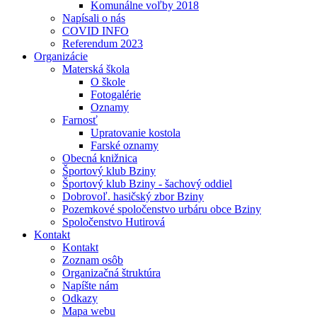
Komunálne voľby 2018
Napísali o nás
COVID INFO
Referendum 2023
Organizácie
Materská škola
O škole
Fotogalérie
Oznamy
Farnosť
Upratovanie kostola
Farské oznamy
Obecná knižnica
Športový klub Bziny
Športový klub Bziny - šachový oddiel
Dobrovoľ. hasičský zbor Bziny
Pozemkové spoločenstvo urbáru obce Bziny
Spoločenstvo Hutirová
Kontakt
Kontakt
Zoznam osôb
Organizačná štruktúra
Napíšte nám
Odkazy
Mapa webu