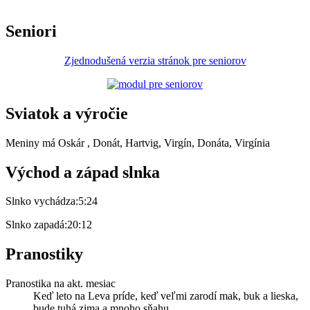
Seniori
Zjednodušená verzia stránok pre seniorov
Sviatok a výročie
Meniny má
Oskár
, Donát, Hartvig, Virgín, Donáta, Virgínia
Východ a západ slnka
Slnko vychádza:
5:24
Slnko zapadá:
20:12
Pranostiky
Pranostika na akt. mesiac
Keď leto na Leva príde, keď veľmi zarodí mak, buk a lieska,
bude tuhá zima a mnoho sňahu.