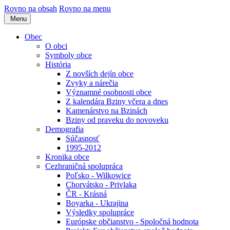
Rovno na obsah
Rovno na menu
Menu
Obec
O obci
Symboly obce
História
Z novších dejín obce
Zvyky a nárečia
Významné osobnosti obce
Z kalendára Bziny včera a dnes
Kamenárstvo na Bzinách
Bziny od praveku do novoveku
Demografia
Súčasnosť
1995-2012
Kronika obce
Cezhraničná spolupráca
Poľsko - Wilkowice
Chorvátsko - Privlaka
ČR - Krásná
Boyarka - Ukrajina
Výsledky spolupráce
Európske občianstvo - Spoločná hodnota