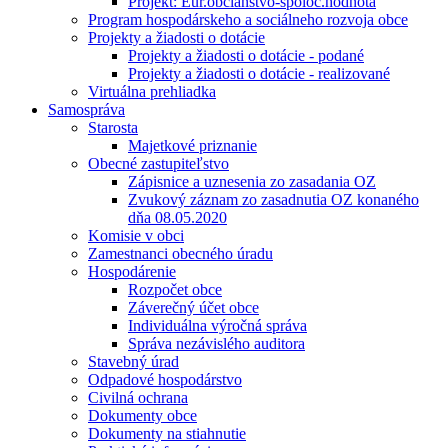
Projekt: Eur.občianstvo-spoloč.hodnota
Program hospodárskeho a sociálneho rozvoja obce
Projekty a žiadosti o dotácie
Projekty a žiadosti o dotácie - podané
Projekty a žiadosti o dotácie - realizované
Virtuálna prehliadka
Samospráva
Starosta
Majetkové priznanie
Obecné zastupiteľstvo
Zápisnice a uznesenia zo zasadania OZ
Zvukový záznam zo zasadnutia OZ konaného
dňa 08.05.2020
Komisie v obci
Zamestnanci obecného úradu
Hospodárenie
Rozpočet obce
Záverečný účet obce
Individuálna výročná správa
Správa nezávislého auditora
Stavebný úrad
Odpadové hospodárstvo
Civilná ochrana
Dokumenty obce
Dokumenty na stiahnutie