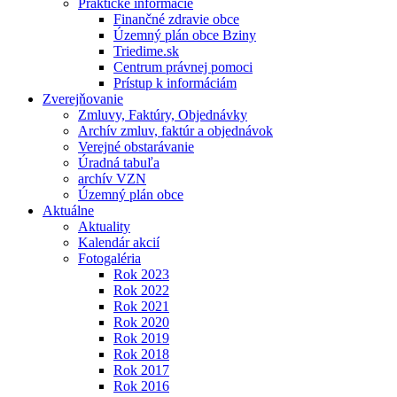
Praktické informácie
Finančné zdravie obce
Územný plán obce Bziny
Triedime.sk
Centrum právnej pomoci
Prístup k informáciám
Zverejňovanie
Zmluvy, Faktúry, Objednávky
Archív zmluv, faktúr a objednávok
Verejné obstarávanie
Úradná tabuľa
archív VZN
Územný plán obce
Aktuálne
Aktuality
Kalendár akcií
Fotogaléria
Rok 2023
Rok 2022
Rok 2021
Rok 2020
Rok 2019
Rok 2018
Rok 2017
Rok 2016