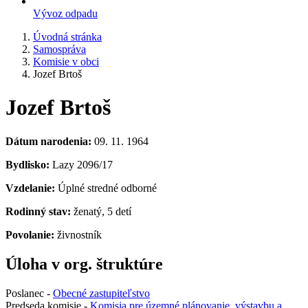
Vývoz odpadu
Úvodná stránka
Samospráva
Komisie v obci
Jozef Brtoš
Jozef Brtoš
Dátum narodenia:
09. 11. 1964
Bydlisko:
Lazy 2096/17
Vzdelanie:
Úplné stredné odborné
Rodinný stav:
ženatý, 5 detí
Povolanie:
živnostník
Úloha v org. štruktúre
Poslanec -
Obecné zastupiteľstvo
Predseda komisie -
Komisia pre územné plánovanie, výstavbu a