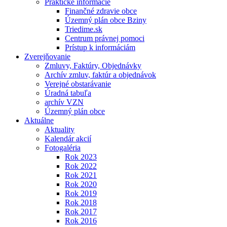
Praktické informácie
Finančné zdravie obce
Územný plán obce Bziny
Triedime.sk
Centrum právnej pomoci
Prístup k informáciám
Zverejňovanie
Zmluvy, Faktúry, Objednávky
Archív zmluv, faktúr a objednávok
Verejné obstarávanie
Úradná tabuľa
archív VZN
Územný plán obce
Aktuálne
Aktuality
Kalendár akcií
Fotogaléria
Rok 2023
Rok 2022
Rok 2021
Rok 2020
Rok 2019
Rok 2018
Rok 2017
Rok 2016