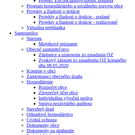
Projekt: Eur.občianstvo-spoloč.hodnota
Program hospodárskeho a sociálneho rozvoja obce
Projekty a žiadosti o dotácie
Projekty a žiadosti o dotácie - podané
Projekty a žiadosti o dotácie - realizované
Virtuálna prehliadka
Samospráva
Starosta
Majetkové priznanie
Obecné zastupiteľstvo
Zápisnice a uznesenia zo zasadania OZ
Zvukový záznam zo zasadnutia OZ konaného
dňa 08.05.2020
Komisie v obci
Zamestnanci obecného úradu
Hospodárenie
Rozpočet obce
Záverečný účet obce
Individuálna výročná správa
Správa nezávislého auditora
Stavebný úrad
Odpadové hospodárstvo
Civilná ochrana
Dokumenty obce
Dokumenty na stiahnutie