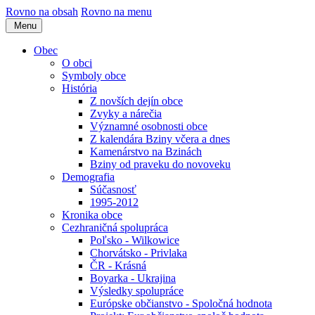
Rovno na obsah
Rovno na menu
Menu
Obec
O obci
Symboly obce
História
Z novších dejín obce
Zvyky a nárečia
Významné osobnosti obce
Z kalendára Bziny včera a dnes
Kamenárstvo na Bzinách
Bziny od praveku do novoveku
Demografia
Súčasnosť
1995-2012
Kronika obce
Cezhraničná spolupráca
Poľsko - Wilkowice
Chorvátsko - Privlaka
ČR - Krásná
Boyarka - Ukrajina
Výsledky spolupráce
Európske občianstvo - Spoločná hodnota