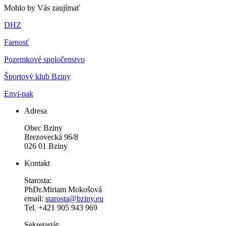
Mohlo by Vás zaujímať
DHZ
Farnosť
Pozemkové spoločenstvo
Športový klub Bziny
Envi-pak
Adresa
Obec Bziny
Brezovecká 96/8
026 01 Bziny
Kontakt
Starosta:
PhDr.Miriam Mokošová
email:
starosta@bziny.eu
Tel. +421 905 943 969
Sekretariát: