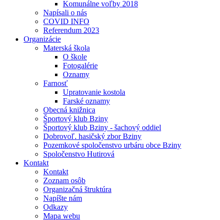
Komunálne voľby 2018
Napísali o nás
COVID INFO
Referendum 2023
Organizácie
Materská škola
O škole
Fotogalérie
Oznamy
Farnosť
Upratovanie kostola
Farské oznamy
Obecná knižnica
Športový klub Bziny
Športový klub Bziny - šachový oddiel
Dobrovoľ. hasičský zbor Bziny
Pozemkové spoločenstvo urbáru obce Bziny
Spoločenstvo Hutirová
Kontakt
Kontakt
Zoznam osôb
Organizačná štruktúra
Napíšte nám
Odkazy
Mapa webu