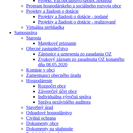
Projekt: Eur.občianstvo-spoloč.hodnota
Program hospodárskeho a sociálneho rozvoja obce
Projekty a žiadosti o dotácie
Projekty a žiadosti o dotácie - podané
Projekty a žiadosti o dotácie - realizované
Virtuálna prehliadka
Samospráva
Starosta
Majetkové priznanie
Obecné zastupiteľstvo
Zápisnice a uznesenia zo zasadania OZ
Zvukový záznam zo zasadnutia OZ konaného
dňa 08.05.2020
Komisie v obci
Zamestnanci obecného úradu
Hospodárenie
Rozpočet obce
Záverečný účet obce
Individuálna výročná správa
Správa nezávislého auditora
Stavebný úrad
Odpadové hospodárstvo
Civilná ochrana
Dokumenty obce
Dokumenty na stiahnutie