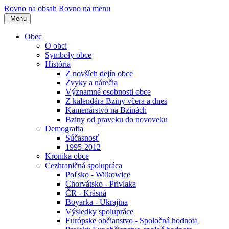
Rovno na obsah
Rovno na menu
Menu
Obec
O obci
Symboly obce
História
Z novších dejín obce
Zvyky a nárečia
Významné osobnosti obce
Z kalendára Bziny včera a dnes
Kamenárstvo na Bzinách
Bziny od praveku do novoveku
Demografia
Súčasnosť
1995-2012
Kronika obce
Cezhraničná spolupráca
Poľsko - Wilkowice
Chorvátsko - Privlaka
ČR - Krásná
Boyarka - Ukrajina
Výsledky spolupráce
Európske občianstvo - Spoločná hodnota