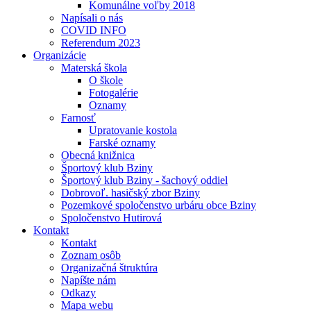
Komunálne voľby 2018
Napísali o nás
COVID INFO
Referendum 2023
Organizácie
Materská škola
O škole
Fotogalérie
Oznamy
Farnosť
Upratovanie kostola
Farské oznamy
Obecná knižnica
Športový klub Bziny
Športový klub Bziny - šachový oddiel
Dobrovoľ. hasičský zbor Bziny
Pozemkové spoločenstvo urbáru obce Bziny
Spoločenstvo Hutirová
Kontakt
Kontakt
Zoznam osôb
Organizačná štruktúra
Napíšte nám
Odkazy
Mapa webu