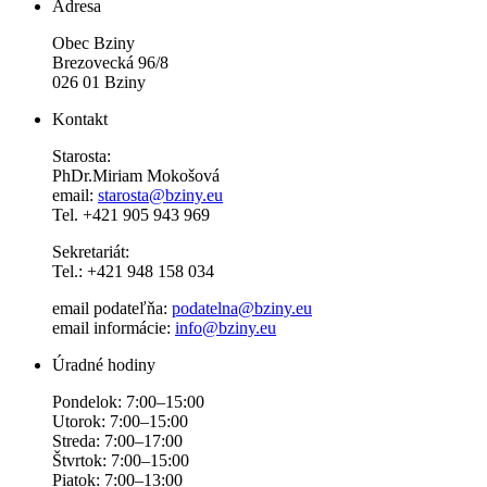
Adresa
Obec Bziny
Brezovecká 96/8
026 01 Bziny
Kontakt
Starosta:
PhDr.Miriam Mokošová
email:
starosta@bziny.eu
Tel. +421 905 943 969
Sekretariát:
Tel.: +421 948 158 034
email podateľňa:
podatelna@bziny.eu
email informácie:
info@bziny.eu
Úradné hodiny
Pondelok: 7:00–15:00
Utorok: 7:00–15:00
Streda: 7:00–17:00
Štvrtok: 7:00–15:00
Piatok: 7:00–13:00