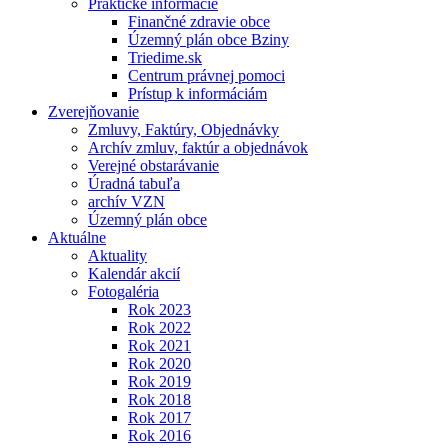
Praktické informácie
Finančné zdravie obce
Územný plán obce Bziny
Triedime.sk
Centrum právnej pomoci
Prístup k informáciám
Zverejňovanie
Zmluvy, Faktúry, Objednávky
Archív zmluv, faktúr a objednávok
Verejné obstarávanie
Úradná tabuľa
archív VZN
Územný plán obce
Aktuálne
Aktuality
Kalendár akcií
Fotogaléria
Rok 2023
Rok 2022
Rok 2021
Rok 2020
Rok 2019
Rok 2018
Rok 2017
Rok 2016