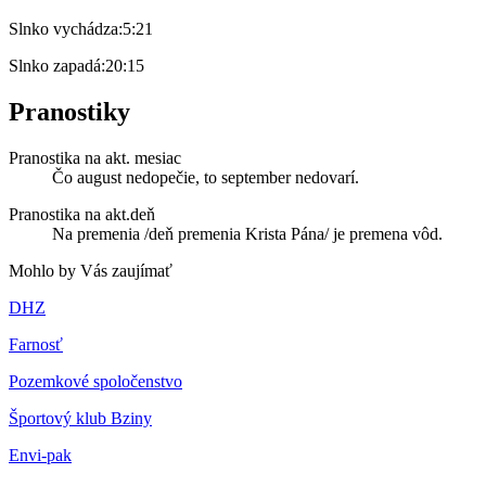
Slnko vychádza:
5:21
Slnko zapadá:
20:15
Pranostiky
Pranostika na akt. mesiac
Čo august nedopečie, to september nedovarí.
Pranostika na akt.deň
Na premenia /deň premenia Krista Pána/ je premena vôd.
Mohlo by Vás zaujímať
DHZ
Farnosť
Pozemkové spoločenstvo
Športový klub Bziny
Envi-pak