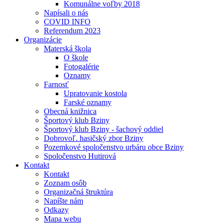
Komunálne voľby 2018
Napísali o nás
COVID INFO
Referendum 2023
Organizácie
Materská škola
O škole
Fotogalérie
Oznamy
Farnosť
Upratovanie kostola
Farské oznamy
Obecná knižnica
Športový klub Bziny
Športový klub Bziny - šachový oddiel
Dobrovoľ. hasičský zbor Bziny
Pozemkové spoločenstvo urbáru obce Bziny
Spoločenstvo Hutirová
Kontakt
Kontakt
Zoznam osôb
Organizačná štruktúra
Napíšte nám
Odkazy
Mapa webu