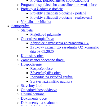
Projekt: Eur.občianstvo-spoloč.hodnota
Program hospodárskeho a sociálneho rozvoja obce
Projekty a žiadosti o dotácie
Projekty a žiadosti o dotácie - podané
Projekty a žiadosti o dotácie - realizované
Virtuálna prehliadka
Samospráva
Starosta
Majetkové priznanie
Obecné zastupiteľstvo
Zápisnice a uznesenia zo zasadania OZ
Zvukový záznam zo zasadnutia OZ konaného
dňa 08.05.2020
Komisie v obci
Zamestnanci obecného úradu
Hospodárenie
Rozpočet obce
Záverečný účet obce
Individuálna výročná správa
Správa nezávislého auditora
Stavebný úrad
Odpadové hospodárstvo
Civilná ochrana
Dokumenty obce
Dokumenty na stiahnutie