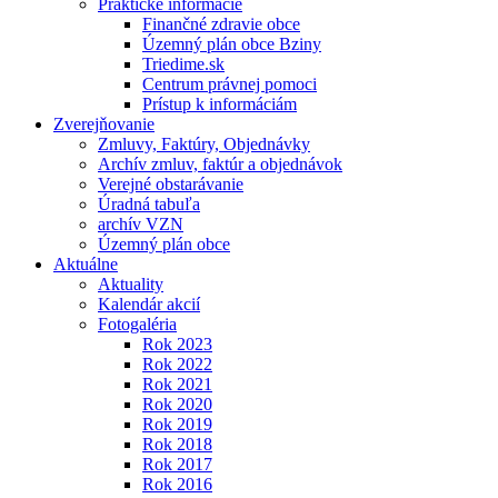
Praktické informácie
Finančné zdravie obce
Územný plán obce Bziny
Triedime.sk
Centrum právnej pomoci
Prístup k informáciám
Zverejňovanie
Zmluvy, Faktúry, Objednávky
Archív zmluv, faktúr a objednávok
Verejné obstarávanie
Úradná tabuľa
archív VZN
Územný plán obce
Aktuálne
Aktuality
Kalendár akcií
Fotogaléria
Rok 2023
Rok 2022
Rok 2021
Rok 2020
Rok 2019
Rok 2018
Rok 2017
Rok 2016