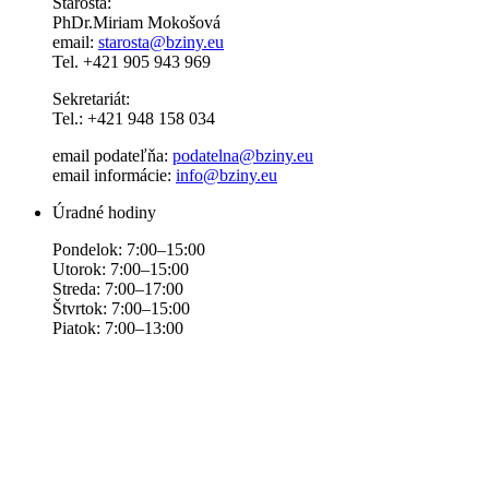
Starosta:
PhDr.Miriam Mokošová
email:
starosta@bziny.eu
Tel. +421 905 943 969
Sekretariát:
Tel.: +421 948 158 034
email podateľňa:
podatelna@bziny.eu
email informácie:
info@bziny.eu
Úradné hodiny
Pondelok: 7:00–15:00
Utorok: 7:00–15:00
Streda: 7:00–17:00
Štvrtok: 7:00–15:00
Piatok: 7:00–13:00