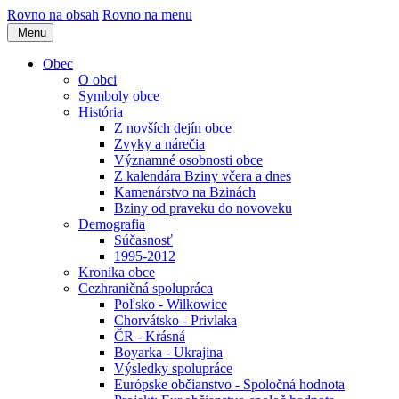
Rovno na obsah
Rovno na menu
Menu
Obec
O obci
Symboly obce
História
Z novších dejín obce
Zvyky a nárečia
Významné osobnosti obce
Z kalendára Bziny včera a dnes
Kamenárstvo na Bzinách
Bziny od praveku do novoveku
Demografia
Súčasnosť
1995-2012
Kronika obce
Cezhraničná spolupráca
Poľsko - Wilkowice
Chorvátsko - Privlaka
ČR - Krásná
Boyarka - Ukrajina
Výsledky spolupráce
Európske občianstvo - Spoločná hodnota