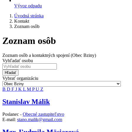
Vývoz odpadu
Úvodná stránka
Kontakt
Zoznam osôb
Zoznam osôb
Zoznam osôb a kontaktných spojení (Obec Bziny)
Vyhľadať osobu
Hľadať
Vybrať organizáciu
B
D
F
J
K
L
M
P
U
Z
Stanislav Málik
Poslanec -
Obecné zastupiteľstvo
E-mail:
stano.malik@gmail.com
Mgr. Ľudmila Mäsiarová