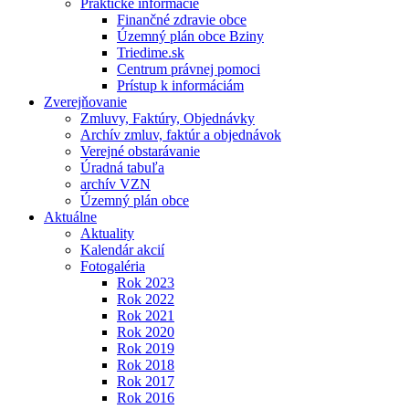
Praktické informácie
Finančné zdravie obce
Územný plán obce Bziny
Triedime.sk
Centrum právnej pomoci
Prístup k informáciám
Zverejňovanie
Zmluvy, Faktúry, Objednávky
Archív zmluv, faktúr a objednávok
Verejné obstarávanie
Úradná tabuľa
archív VZN
Územný plán obce
Aktuálne
Aktuality
Kalendár akcií
Fotogaléria
Rok 2023
Rok 2022
Rok 2021
Rok 2020
Rok 2019
Rok 2018
Rok 2017
Rok 2016