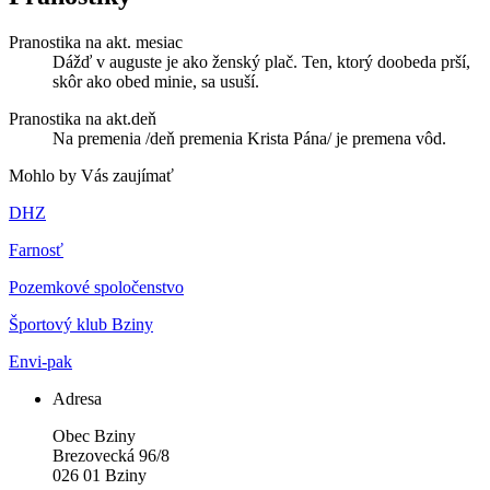
Pranostika na akt. mesiac
Dážď v auguste je ako ženský plač. Ten, ktorý doobeda prší,
skôr ako obed minie, sa usuší.
Pranostika na akt.deň
Na premenia /deň premenia Krista Pána/ je premena vôd.
Mohlo by Vás zaujímať
DHZ
Farnosť
Pozemkové spoločenstvo
Športový klub Bziny
Envi-pak
Adresa
Obec Bziny
Brezovecká 96/8
026 01 Bziny