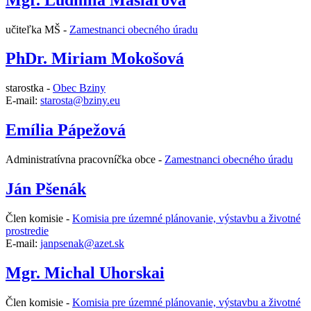
učiteľka MŠ -
Zamestnanci obecného úradu
PhDr. Miriam Mokošová
starostka -
Obec Bziny
E-mail:
starosta@bziny.eu
Emília Pápežová
Administratívna pracovníčka obce -
Zamestnanci obecného úradu
Ján Pšenák
Člen komisie -
Komisia pre územné plánovanie, výstavbu a životné
prostredie
E-mail:
janpsenak@azet.sk
Mgr. Michal Uhorskai
Člen komisie -
Komisia pre územné plánovanie, výstavbu a životné