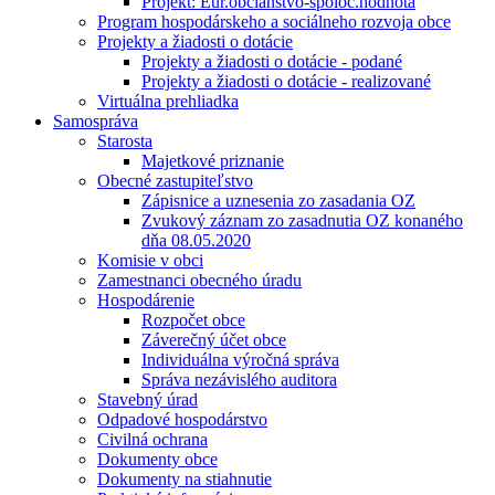
Projekt: Eur.občianstvo-spoloč.hodnota
Program hospodárskeho a sociálneho rozvoja obce
Projekty a žiadosti o dotácie
Projekty a žiadosti o dotácie - podané
Projekty a žiadosti o dotácie - realizované
Virtuálna prehliadka
Samospráva
Starosta
Majetkové priznanie
Obecné zastupiteľstvo
Zápisnice a uznesenia zo zasadania OZ
Zvukový záznam zo zasadnutia OZ konaného
dňa 08.05.2020
Komisie v obci
Zamestnanci obecného úradu
Hospodárenie
Rozpočet obce
Záverečný účet obce
Individuálna výročná správa
Správa nezávislého auditora
Stavebný úrad
Odpadové hospodárstvo
Civilná ochrana
Dokumenty obce
Dokumenty na stiahnutie