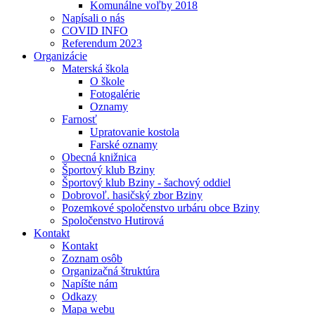
Komunálne voľby 2018
Napísali o nás
COVID INFO
Referendum 2023
Organizácie
Materská škola
O škole
Fotogalérie
Oznamy
Farnosť
Upratovanie kostola
Farské oznamy
Obecná knižnica
Športový klub Bziny
Športový klub Bziny - šachový oddiel
Dobrovoľ. hasičský zbor Bziny
Pozemkové spoločenstvo urbáru obce Bziny
Spoločenstvo Hutirová
Kontakt
Kontakt
Zoznam osôb
Organizačná štruktúra
Napíšte nám
Odkazy
Mapa webu