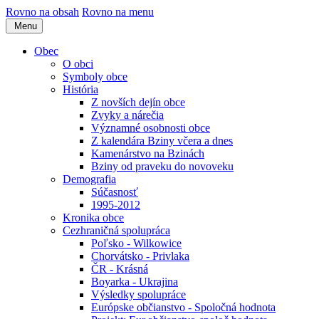
Rovno na obsah
Rovno na menu
Menu
Obec
O obci
Symboly obce
História
Z novších dejín obce
Zvyky a nárečia
Významné osobnosti obce
Z kalendára Bziny včera a dnes
Kamenárstvo na Bzinách
Bziny od praveku do novoveku
Demografia
Súčasnosť
1995-2012
Kronika obce
Cezhraničná spolupráca
Poľsko - Wilkowice
Chorvátsko - Privlaka
ČR - Krásná
Boyarka - Ukrajina
Výsledky spolupráce
Európske občianstvo - Spoločná hodnota