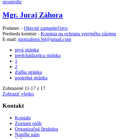
prostredie
Mgr. Juraj Záhora
Poslanec -
Obecné zastupiteľstvo
Predseda komisie -
Komisia na ochranu verejného záujmu
E-mail:
jurajzahora.94@gmail.com
prvá stránka
predchádzajúca stránka
1
2
ďalšia stránka
posledná stránka
Zobrazené
11
-
17
z 17
Zobraziť všetko
Kontakt
Kontakt
Zoznam osôb
Organizačná štruktúra
Napíšte nám