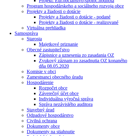
Projekt: Eur.občianstvo-spoloč.hodnota
Program hospodárskeho a sociálneho rozvoja obce
Projekty a žiadosti o dotácie
Projekty a žiadosti o dotácie - podané
Projekty a žiadosti o dotácie - realizované
Virtuálna prehliadka
Samospráva
Starosta
Majetkové priznanie
Obecné zastupiteľstvo
Zápisnice a uznesenia zo zasadania OZ
Zvukový záznam zo zasadnutia OZ konaného
dňa 08.05.2020
Komisie v obci
Zamestnanci obecného úradu
Hospodárenie
Rozpočet obce
Záverečný účet obce
Individuálna výročná správa
Správa nezávislého auditora
Stavebný úrad
Odpadové hospodárstvo
Civilná ochrana
Dokumenty obce
Dokumenty na stiahnutie