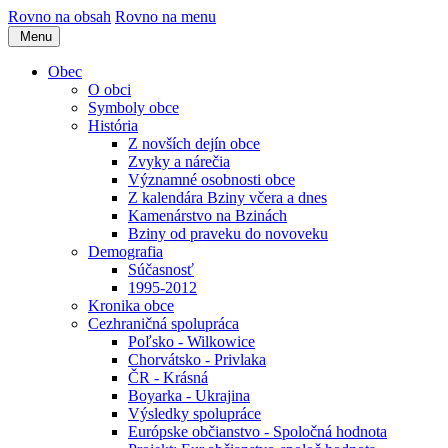
Rovno na obsah
Rovno na menu
Menu
Obec
O obci
Symboly obce
História
Z novších dejín obce
Zvyky a nárečia
Významné osobnosti obce
Z kalendára Bziny včera a dnes
Kamenárstvo na Bzinách
Bziny od praveku do novoveku
Demografia
Súčasnosť
1995-2012
Kronika obce
Cezhraničná spolupráca
Poľsko - Wilkowice
Chorvátsko - Privlaka
ČR - Krásná
Boyarka - Ukrajina
Výsledky spolupráce
Európske občianstvo - Spoločná hodnota