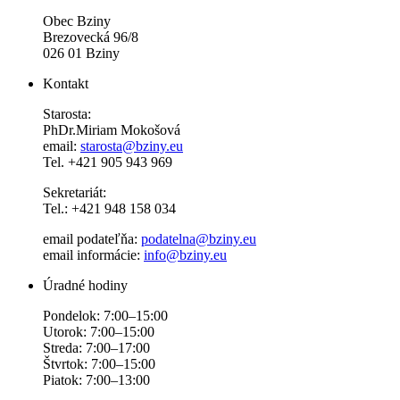
Obec Bziny
Brezovecká 96/8
026 01 Bziny
Kontakt
Starosta:
PhDr.Miriam Mokošová
email:
starosta@bziny.eu
Tel. +421 905 943 969
Sekretariát:
Tel.: +421 948 158 034
email podateľňa:
podatelna@bziny.eu
email informácie:
info@bziny.eu
Úradné hodiny
Pondelok: 7:00–15:00
Utorok: 7:00–15:00
Streda: 7:00–17:00
Štvrtok: 7:00–15:00
Piatok: 7:00–13:00