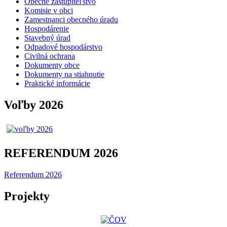
Obecné zastupiteľstvo
Komisie v obci
Zamestnanci obecného úradu
Hospodárenie
Stavebný úrad
Odpadové hospodárstvo
Civilná ochrana
Dokumenty obce
Dokumenty na stiahnutie
Praktické informácie
Voľby 2026
REFERENDUM 2026
Referendum 2026
Projekty