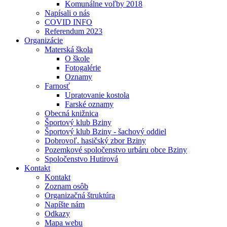
Komunálne voľby 2018
Napísali o nás
COVID INFO
Referendum 2023
Organizácie
Materská škola
O škole
Fotogalérie
Oznamy
Farnosť
Upratovanie kostola
Farské oznamy
Obecná knižnica
Športový klub Bziny
Športový klub Bziny - šachový oddiel
Dobrovoľ. hasičský zbor Bziny
Pozemkové spoločenstvo urbáru obce Bziny
Spoločenstvo Hutirová
Kontakt
Kontakt
Zoznam osôb
Organizačná štruktúra
Napíšte nám
Odkazy
Mapa webu