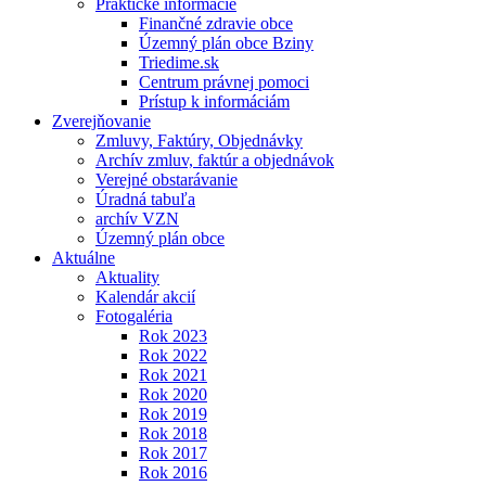
Praktické informácie
Finančné zdravie obce
Územný plán obce Bziny
Triedime.sk
Centrum právnej pomoci
Prístup k informáciám
Zverejňovanie
Zmluvy, Faktúry, Objednávky
Archív zmluv, faktúr a objednávok
Verejné obstarávanie
Úradná tabuľa
archív VZN
Územný plán obce
Aktuálne
Aktuality
Kalendár akcií
Fotogaléria
Rok 2023
Rok 2022
Rok 2021
Rok 2020
Rok 2019
Rok 2018
Rok 2017
Rok 2016