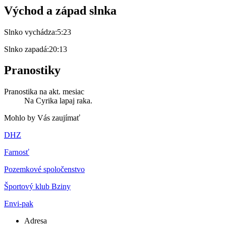
Východ a západ slnka
Slnko vychádza:
5:23
Slnko zapadá:
20:13
Pranostiky
Pranostika na akt. mesiac
Na Cyrika lapaj raka.
Mohlo by Vás zaujímať
DHZ
Farnosť
Pozemkové spoločenstvo
Športový klub Bziny
Envi-pak
Adresa