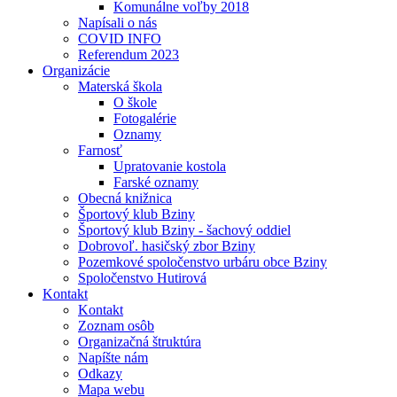
Komunálne voľby 2018
Napísali o nás
COVID INFO
Referendum 2023
Organizácie
Materská škola
O škole
Fotogalérie
Oznamy
Farnosť
Upratovanie kostola
Farské oznamy
Obecná knižnica
Športový klub Bziny
Športový klub Bziny - šachový oddiel
Dobrovoľ. hasičský zbor Bziny
Pozemkové spoločenstvo urbáru obce Bziny
Spoločenstvo Hutirová
Kontakt
Kontakt
Zoznam osôb
Organizačná štruktúra
Napíšte nám
Odkazy
Mapa webu