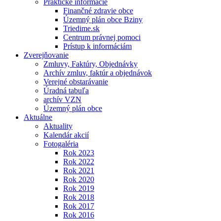
Praktické informácie
Finančné zdravie obce
Územný plán obce Bziny
Triedime.sk
Centrum právnej pomoci
Prístup k informáciám
Zverejňovanie
Zmluvy, Faktúry, Objednávky
Archív zmluv, faktúr a objednávok
Verejné obstarávanie
Úradná tabuľa
archív VZN
Územný plán obce
Aktuálne
Aktuality
Kalendár akcií
Fotogaléria
Rok 2023
Rok 2022
Rok 2021
Rok 2020
Rok 2019
Rok 2018
Rok 2017
Rok 2016