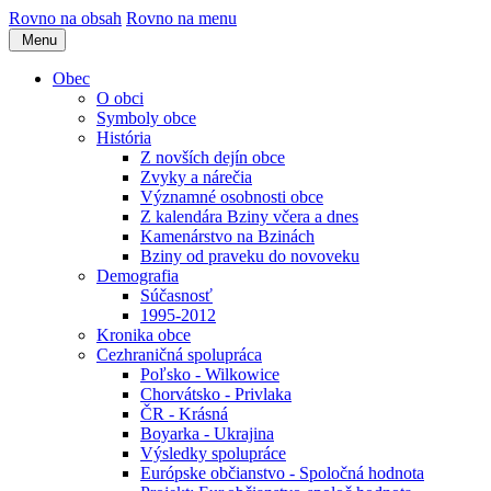
Rovno na obsah
Rovno na menu
Menu
Obec
O obci
Symboly obce
História
Z novších dejín obce
Zvyky a nárečia
Významné osobnosti obce
Z kalendára Bziny včera a dnes
Kamenárstvo na Bzinách
Bziny od praveku do novoveku
Demografia
Súčasnosť
1995-2012
Kronika obce
Cezhraničná spolupráca
Poľsko - Wilkowice
Chorvátsko - Privlaka
ČR - Krásná
Boyarka - Ukrajina
Výsledky spolupráce
Európske občianstvo - Spoločná hodnota