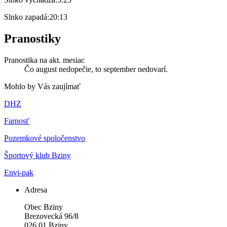
Slnko zapadá:
20:13
Pranostiky
Pranostika na akt. mesiac
Čo august nedopečie, to september nedovarí.
Mohlo by Vás zaujímať
DHZ
Farnosť
Pozemkové spoločenstvo
Športový klub Bziny
Envi-pak
Adresa
Obec Bziny
Brezovecká 96/8
026 01 Bziny