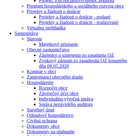
Projekt: Eur.občianstvo-spoloč.hodnota
Program hospodárskeho a sociálneho rozvoja obce
Projekty a žiadosti o dotácie
Projekty a žiadosti o dotácie - podané
Projekty a žiadosti o dotácie - realizované
Virtuálna prehliadka
Samospráva
Starosta
Majetkové priznanie
Obecné zastupiteľstvo
Zápisnice a uznesenia zo zasadania OZ
Zvukový záznam zo zasadnutia OZ konaného
dňa 08.05.2020
Komisie v obci
Zamestnanci obecného úradu
Hospodárenie
Rozpočet obce
Záverečný účet obce
Individuálna výročná správa
Správa nezávislého auditora
Stavebný úrad
Odpadové hospodárstvo
Civilná ochrana
Dokumenty obce
Dokumenty na stiahnutie