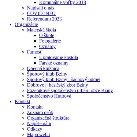
Komunálne voľby 2018
Napísali o nás
COVID INFO
Referendum 2023
Organizácie
Materská škola
O škole
Fotogalérie
Oznamy
Farnosť
Upratovanie kostola
Farské oznamy
Obecná knižnica
Športový klub Bziny
Športový klub Bziny - šachový oddiel
Dobrovoľ. hasičský zbor Bziny
Pozemkové spoločenstvo urbáru obce Bziny
Spoločenstvo Hutirová
Kontakt
Kontakt
Zoznam osôb
Organizačná štruktúra
Napíšte nám
Odkazy
Mapa webu