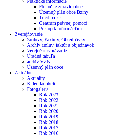
Praktické informácie
Finančné zdravie obce
Územný plán obce Bziny
Triedime.sk
Centrum právnej pomoci
Prístup k informáciám
Zverejňovanie
Zmluvy, Faktúry, Objednávky
Archív zmluv, faktúr a objednávok
Verejné obstarávanie
Úradná tabuľa
archív VZN
Územný plán obce
Aktuálne
Aktuality
Kalendár akcií
Fotogaléria
Rok 2023
Rok 2022
Rok 2021
Rok 2020
Rok 2019
Rok 2018
Rok 2017
Rok 2016