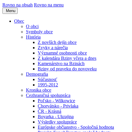
Rovno na obsah
Rovno na menu
Menu
Obec
O obci
Symboly obce
História
Z novších dejín obce
Zvyky a nárečia
Významné osobnosti obce
Z kalendára Bziny včera a dnes
Kamenárstvo na Bzinách
Bziny od praveku do novoveku
Demografia
Súčasnosť
1995-2012
Kronika obce
Cezhraničná spolupráca
Poľsko - Wilkowice
Chorvátsko - Privlaka
ČR - Krásná
Boyarka - Ukrajina
Výsledky spolupráce
Európske občianstvo - Spoločná hodnota