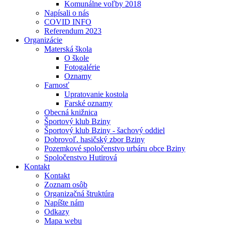
Komunálne voľby 2018
Napísali o nás
COVID INFO
Referendum 2023
Organizácie
Materská škola
O škole
Fotogalérie
Oznamy
Farnosť
Upratovanie kostola
Farské oznamy
Obecná knižnica
Športový klub Bziny
Športový klub Bziny - šachový oddiel
Dobrovoľ. hasičský zbor Bziny
Pozemkové spoločenstvo urbáru obce Bziny
Spoločenstvo Hutirová
Kontakt
Kontakt
Zoznam osôb
Organizačná štruktúra
Napíšte nám
Odkazy
Mapa webu