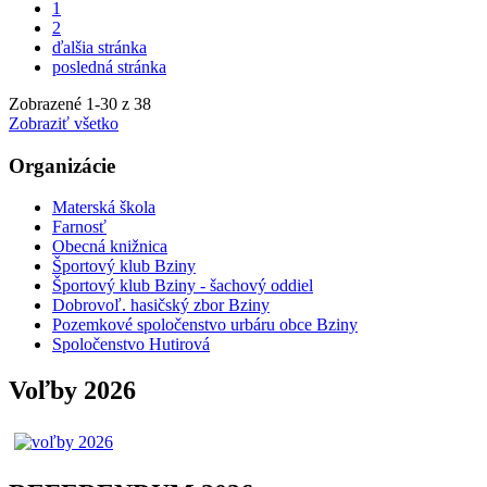
1
2
ďalšia stránka
posledná stránka
Zobrazené
1
-
30
z 38
Zobraziť všetko
Organizácie
Materská škola
Farnosť
Obecná knižnica
Športový klub Bziny
Športový klub Bziny - šachový oddiel
Dobrovoľ. hasičský zbor Bziny
Pozemkové spoločenstvo urbáru obce Bziny
Spoločenstvo Hutirová
Voľby 2026