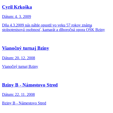
Cyril Krkoška
Dátum:
4. 3. 2009
Dňa 4.3.2009 nás náhle opustil vo veku 57 rokov známa
stolnotenisová osobnosť, kamarát a dlhoročná opora OŠK Bziny
Vianočný turnaj Bziny
Dátum:
20. 12. 2008
Vianočný turnaj Bziny
Bziny B - Námestovo Stred
Dátum:
22. 11. 2008
Bziny B - Námestovo Stred