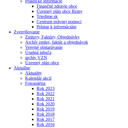
Praktické informácie
Finančné zdravie obce
Územný plán obce Bziny
Triedime.sk
Centrum právnej pomoci
Prístup k informáciám
Zverejňovanie
Zmluvy, Faktúry, Objednávky
Archív zmluv, faktúr a objednávok
Verejné obstarávanie
Úradná tabuľa
archív VZN
Územný plán obce
Aktuálne
Aktuality
Kalendár akcií
Fotogaléria
Rok 2023
Rok 2022
Rok 2021
Rok 2020
Rok 2019
Rok 2018
Rok 2017
Rok 2016