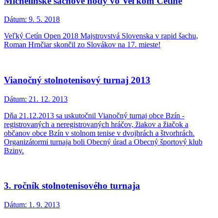
Michelinské šachové hody vo Veľkom Cetíne
Dátum:
9. 5. 2018
Veľký Cetín Open 2018 Majstrovstvá Slovenska v rapid šachu,
Roman Hrnčiar skončil zo Slovákov na 17. mieste!
Vianočný stolnotenisový turnaj 2013
Dátum:
21. 12. 2013
Dňa 21.12.2013 sa uskutočnil Vianočný turnaj obce Bzín -
registrovaných a neregistrovaných hráčov, žiakov a žiačok a
občanov obce Bzín v stolnom tenise v dvojhrách a štvorhrách.
Organizátormi turnaja boli Obecný úrad a Obecný športový klub
Bziny.
3. ročník stolnotenisového turnaja
Dátum:
1. 9. 2013