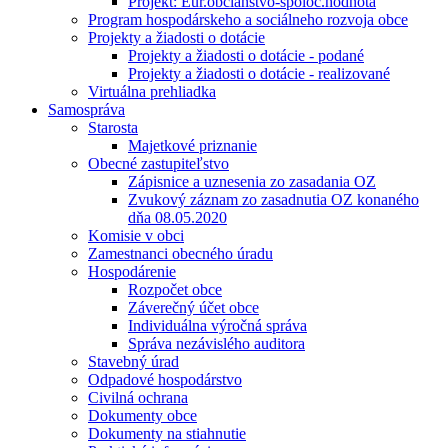
Projekt: Eur.občianstvo-spoloč.hodnota
Program hospodárskeho a sociálneho rozvoja obce
Projekty a žiadosti o dotácie
Projekty a žiadosti o dotácie - podané
Projekty a žiadosti o dotácie - realizované
Virtuálna prehliadka
Samospráva
Starosta
Majetkové priznanie
Obecné zastupiteľstvo
Zápisnice a uznesenia zo zasadania OZ
Zvukový záznam zo zasadnutia OZ konaného
dňa 08.05.2020
Komisie v obci
Zamestnanci obecného úradu
Hospodárenie
Rozpočet obce
Záverečný účet obce
Individuálna výročná správa
Správa nezávislého auditora
Stavebný úrad
Odpadové hospodárstvo
Civilná ochrana
Dokumenty obce
Dokumenty na stiahnutie