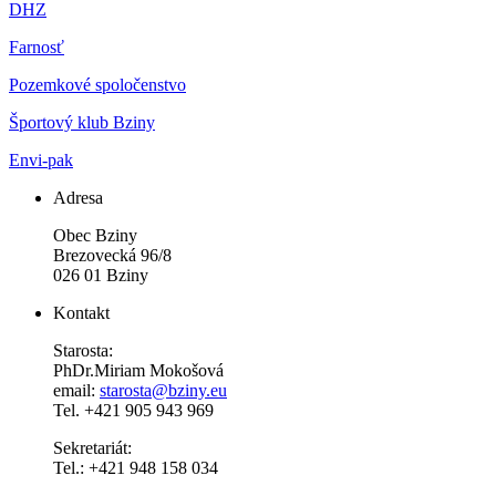
DHZ
Farnosť
Pozemkové spoločenstvo
Športový klub Bziny
Envi-pak
Adresa
Obec Bziny
Brezovecká 96/8
026 01 Bziny
Kontakt
Starosta:
PhDr.Miriam Mokošová
email:
starosta@bziny.eu
Tel. +421 905 943 969
Sekretariát:
Tel.: +421 948 158 034