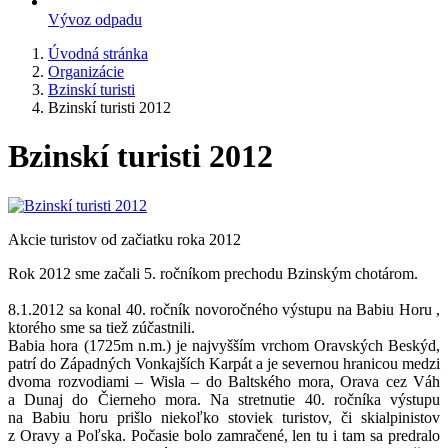
Vývoz odpadu
Úvodná stránka
Organizácie
Bzinskí turisti
Bzinskí turisti 2012
Bzinskí turisti 2012
Akcie turistov od začiatku roka 2012
Rok 2012 sme začali 5. ročníkom prechodu Bzinským chotárom.
8.1.2012 sa konal 40. ročník novoročného výstupu na Babiu Horu ,
ktorého sme sa tiež zúčastnili.
Babia hora (1725m n.m.) je najvyšším vrchom Oravských Beskýd,
patrí do Západných Vonkajších Karpát a je severnou hranicou medzi
dvoma rozvodiami – Wisla – do Baltského mora, Orava cez Váh
a Dunaj do Čierneho mora. Na stretnutie 40. ročníka výstupu
na Babiu horu prišlo niekoľko stoviek turistov, či skialpinistov
z Oravy a Poľska. Počasie bolo zamračené, len tu i tam sa predralo