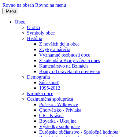
Rovno na obsah
Rovno na menu
Menu
Obec
O obci
Symboly obce
História
Z novších dejín obce
Zvyky a nárečia
Významné osobnosti obce
Z kalendára Bziny včera a dnes
Kamenárstvo na Bzinách
Bziny od praveku do novoveku
Demografia
Súčasnosť
1995-2012
Kronika obce
Cezhraničná spolupráca
Poľsko - Wilkowice
Chorvátsko - Privlaka
ČR - Krásná
Boyarka - Ukrajina
Výsledky spolupráce
Európske občianstvo - Spoločná hodnota