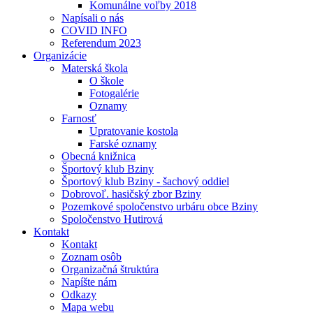
Komunálne voľby 2018
Napísali o nás
COVID INFO
Referendum 2023
Organizácie
Materská škola
O škole
Fotogalérie
Oznamy
Farnosť
Upratovanie kostola
Farské oznamy
Obecná knižnica
Športový klub Bziny
Športový klub Bziny - šachový oddiel
Dobrovoľ. hasičský zbor Bziny
Pozemkové spoločenstvo urbáru obce Bziny
Spoločenstvo Hutirová
Kontakt
Kontakt
Zoznam osôb
Organizačná štruktúra
Napíšte nám
Odkazy
Mapa webu