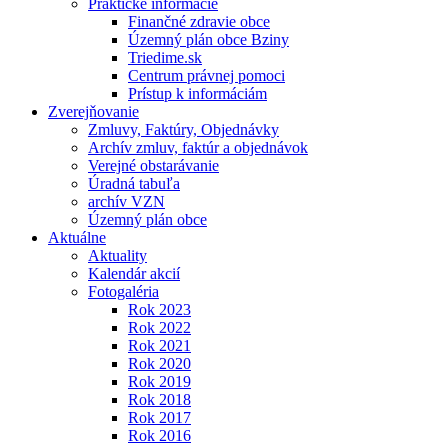
Praktické informácie
Finančné zdravie obce
Územný plán obce Bziny
Triedime.sk
Centrum právnej pomoci
Prístup k informáciám
Zverejňovanie
Zmluvy, Faktúry, Objednávky
Archív zmluv, faktúr a objednávok
Verejné obstarávanie
Úradná tabuľa
archív VZN
Územný plán obce
Aktuálne
Aktuality
Kalendár akcií
Fotogaléria
Rok 2023
Rok 2022
Rok 2021
Rok 2020
Rok 2019
Rok 2018
Rok 2017
Rok 2016