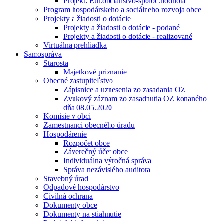
Projekt: Eur.občianstvo-spoloč.hodnota
Program hospodárskeho a sociálneho rozvoja obce
Projekty a žiadosti o dotácie
Projekty a žiadosti o dotácie - podané
Projekty a žiadosti o dotácie - realizované
Virtuálna prehliadka
Samospráva
Starosta
Majetkové priznanie
Obecné zastupiteľstvo
Zápisnice a uznesenia zo zasadania OZ
Zvukový záznam zo zasadnutia OZ konaného
dňa 08.05.2020
Komisie v obci
Zamestnanci obecného úradu
Hospodárenie
Rozpočet obce
Záverečný účet obce
Individuálna výročná správa
Správa nezávislého auditora
Stavebný úrad
Odpadové hospodárstvo
Civilná ochrana
Dokumenty obce
Dokumenty na stiahnutie