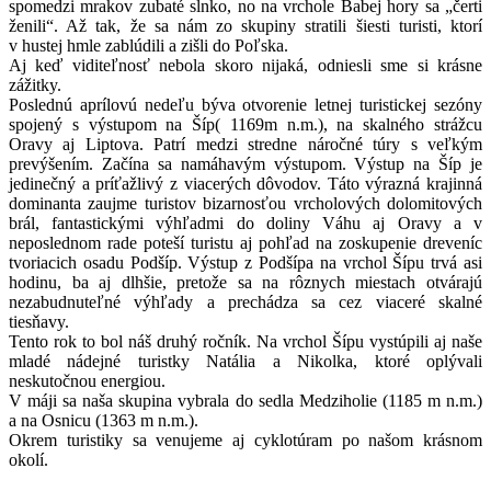
spomedzi mrakov zubaté slnko, no na vrchole Babej hory sa „čerti
ženili“. Až tak, že sa nám zo skupiny stratili šiesti turisti, ktorí
v hustej hmle zablúdili a zišli do Poľska.
Aj keď viditeľnosť nebola skoro nijaká, odniesli sme si krásne
zážitky.
Poslednú aprílovú nedeľu býva otvorenie letnej turistickej sezóny
spojený s výstupom na Šíp( 1169m n.m.), na skalného strážcu
Oravy aj Liptova. Patrí medzi stredne náročné túry s veľkým
prevýšením. Začína sa namáhavým výstupom. Výstup na Šíp je
jedinečný a príťažlivý z viacerých dôvodov. Táto výrazná krajinná
dominanta zaujme turistov bizarnosťou vrcholových dolomitových
brál, fantastickými výhľadmi do doliny Váhu aj Oravy a v
neposlednom rade poteší turistu aj pohľad na zoskupenie dreveníc
tvoriacich osadu Podšíp. Výstup z Podšípa na vrchol Šípu trvá asi
hodinu, ba aj dlhšie, pretože sa na rôznych miestach otvárajú
nezabudnuteľné výhľady a prechádza sa cez viaceré skalné
tiesňavy.
Tento rok to bol náš druhý ročník. Na vrchol Šípu vystúpili aj naše
mladé nádejné turistky Natália a Nikolka, ktoré oplývali
neskutočnou energiou.
V máji sa naša skupina vybrala do sedla Medziholie (1185 m n.m.)
a na Osnicu (1363 m n.m.).
Okrem turistiky sa venujeme aj cyklotúram po našom krásnom
okolí.