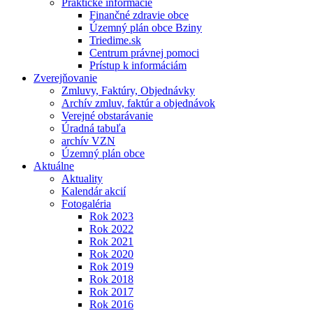
Praktické informácie
Finančné zdravie obce
Územný plán obce Bziny
Triedime.sk
Centrum právnej pomoci
Prístup k informáciám
Zverejňovanie
Zmluvy, Faktúry, Objednávky
Archív zmluv, faktúr a objednávok
Verejné obstarávanie
Úradná tabuľa
archív VZN
Územný plán obce
Aktuálne
Aktuality
Kalendár akcií
Fotogaléria
Rok 2023
Rok 2022
Rok 2021
Rok 2020
Rok 2019
Rok 2018
Rok 2017
Rok 2016