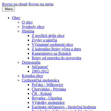
Rovno na obsah
Rovno na menu
Menu
Obec
O obci
Symboly obce
História
Z novších dejín obce
Zvyky a nárečia
Významné osobnosti obce
Z kalendára Bziny včera a dnes
Kamenárstvo na Bzinách
Bziny od praveku do novoveku
Demografia
Súčasnosť
1995-2012
Kronika obce
Cezhraničná spolupráca
Poľsko - Wilkowice
Chorvátsko - Privlaka
ČR - Krásná
Boyarka - Ukrajina
Výsledky spolupráce
Európske občianstvo - Spoločná hodnota