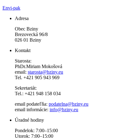
Envi-pak
Adresa
Obec Bziny
Brezovecká 96/8
026 01 Bziny
Kontakt
Starosta:
PhDr.Miriam Mokošová
email:
starosta@bziny.eu
Tel. +421 905 943 969
Sekretariát:
Tel.: +421 948 158 034
email podateľňa:
podatelna@bziny.eu
email informácie:
info@bziny.eu
Úradné hodiny
Pondelok: 7:00–15:00
Utorok: 7:00–15:00