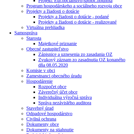
Projekt: Eur.občianstvo-spoloč.hodnota
Program hospodárskeho a sociálneho rozvoja obce
Projekty a žiadosti o dotácie
Projekty a žiadosti o dotácie - podané
Projekty a žiadosti o dotácie - realizované
Virtuálna prehliadka
Samospráva
Starosta
Majetkové priznanie
Obecné zastupiteľstvo
Zápisnice a uznesenia zo zasadania OZ
Zvukový záznam zo zasadnutia OZ konaného
dňa 08.05.2020
Komisie v obci
Zamestnanci obecného úradu
Hospodárenie
Rozpočet obce
Záverečný účet obce
Individuálna výročná správa
Správa nezávislého auditora
Stavebný úrad
Odpadové hospodárstvo
Civilná ochrana
Dokumenty obce
Dokumenty na stiahnutie