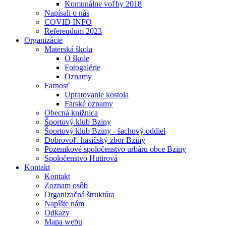
Komunálne voľby 2018
Napísali o nás
COVID INFO
Referendum 2023
Organizácie
Materská škola
O škole
Fotogalérie
Oznamy
Farnosť
Upratovanie kostola
Farské oznamy
Obecná knižnica
Športový klub Bziny
Športový klub Bziny - šachový oddiel
Dobrovoľ. hasičský zbor Bziny
Pozemkové spoločenstvo urbáru obce Bziny
Spoločenstvo Hutirová
Kontakt
Kontakt
Zoznam osôb
Organizačná štruktúra
Napíšte nám
Odkazy
Mapa webu