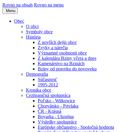
Rovno na obsah
Rovno na menu
Menu
Obec
O obci
Symboly obce
História
Z novších dejín obce
Zvyky a nárečia
Významné osobnosti obce
Z kalendára Bziny včera a dnes
Kamenárstvo na Bzinách
Bziny od praveku do novoveku
Demografia
Súčasnosť
1995-2012
Kronika obce
Cezhraničná spolupráca
Poľsko - Wilkowice
Chorvátsko - Privlaka
ČR - Krásná
Boyarka - Ukrajina
Výsledky spolupráce
Európske občianstvo - Spoločná hodnota