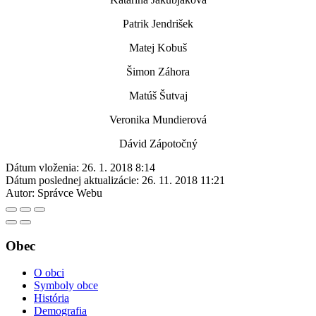
Patrik Jendrišek
Matej Kobuš
Šimon Záhora
Matúš Šutvaj
Veronika Mundierová
Dávid Zápotočný
Dátum vloženia:
26. 1. 2018 8:14
Dátum poslednej aktualizácie:
26. 11. 2018 11:21
Autor:
Správce Webu
Obec
O obci
Symboly obce
História
Demografia