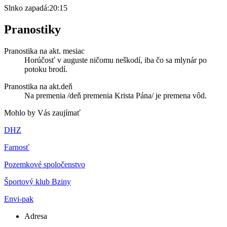
Slnko zapadá:
20:15
Pranostiky
Pranostika na akt. mesiac
Horúčosť v auguste ničomu neškodí, iba čo sa mlynár po
potoku brodí.
Pranostika na akt.deň
Na premenia /deň premenia Krista Pána/ je premena vôd.
Mohlo by Vás zaujímať
DHZ
Farnosť
Pozemkové spoločenstvo
Športový klub Bziny
Envi-pak
Adresa