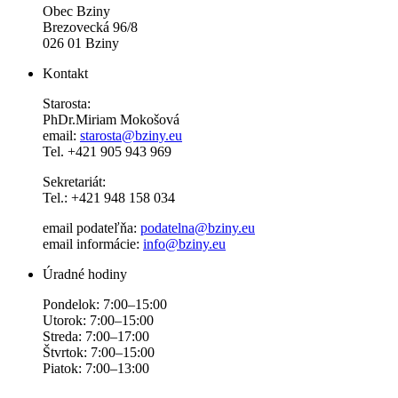
Obec Bziny
Brezovecká 96/8
026 01 Bziny
Kontakt
Starosta:
PhDr.Miriam Mokošová
email:
starosta@bziny.eu
Tel. +421 905 943 969
Sekretariát:
Tel.: +421 948 158 034
email podateľňa:
podatelna@bziny.eu
email informácie:
info@bziny.eu
Úradné hodiny
Pondelok: 7:00–15:00
Utorok: 7:00–15:00
Streda: 7:00–17:00
Štvrtok: 7:00–15:00
Piatok: 7:00–13:00