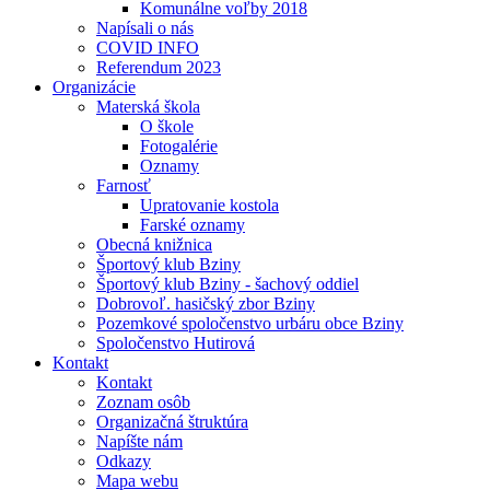
Komunálne voľby 2018
Napísali o nás
COVID INFO
Referendum 2023
Organizácie
Materská škola
O škole
Fotogalérie
Oznamy
Farnosť
Upratovanie kostola
Farské oznamy
Obecná knižnica
Športový klub Bziny
Športový klub Bziny - šachový oddiel
Dobrovoľ. hasičský zbor Bziny
Pozemkové spoločenstvo urbáru obce Bziny
Spoločenstvo Hutirová
Kontakt
Kontakt
Zoznam osôb
Organizačná štruktúra
Napíšte nám
Odkazy
Mapa webu