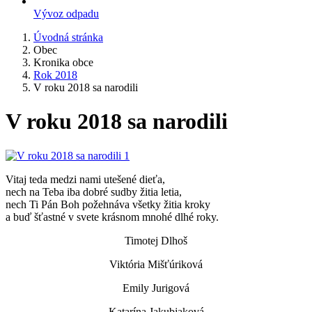
Vývoz odpadu
Úvodná stránka
Obec
Kronika obce
Rok 2018
V roku 2018 sa narodili
V roku 2018 sa narodili
Vitaj teda medzi nami utešené dieťa,
nech na Teba iba dobré sudby žitia letia,
nech Ti Pán Boh požehnáva všetky žitia kroky
a buď šťastné v svete krásnom mnohé dlhé roky.
Timotej Dlhoš
Viktória Mišťúriková
Emily Jurigová
Katarína Jakubjaková