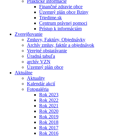
Praktické informácie
Finančné zdravie obce
Územný plán obce Bziny
Triedime.sk
Centrum právnej pomoci
Prístup k informáciám
Zverejňovanie
Zmluvy, Faktúry, Objednávky
Archív zmluv, faktúr a objednávok
Verejné obstarávanie
Úradná tabuľa
archív VZN
Územný plán obce
Aktuálne
Aktuality
Kalendár akcií
Fotogaléria
Rok 2023
Rok 2022
Rok 2021
Rok 2020
Rok 2019
Rok 2018
Rok 2017
Rok 2016