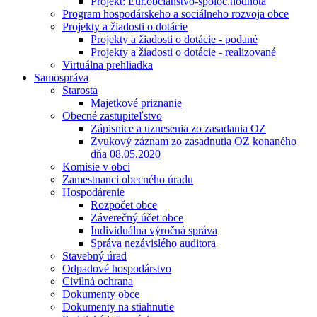
Projekt: Eur.občianstvo-spoloč.hodnota
Program hospodárskeho a sociálneho rozvoja obce
Projekty a žiadosti o dotácie
Projekty a žiadosti o dotácie - podané
Projekty a žiadosti o dotácie - realizované
Virtuálna prehliadka
Samospráva
Starosta
Majetkové priznanie
Obecné zastupiteľstvo
Zápisnice a uznesenia zo zasadania OZ
Zvukový záznam zo zasadnutia OZ konaného
dňa 08.05.2020
Komisie v obci
Zamestnanci obecného úradu
Hospodárenie
Rozpočet obce
Záverečný účet obce
Individuálna výročná správa
Správa nezávislého auditora
Stavebný úrad
Odpadové hospodárstvo
Civilná ochrana
Dokumenty obce
Dokumenty na stiahnutie