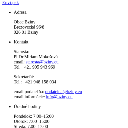
Envi-pak
Adresa
Obec Bziny
Brezovecká 96/8
026 01 Bziny
Kontakt
Starosta:
PhDr.Miriam Mokošová
email:
starosta@bziny.eu
Tel. +421 905 943 969
Sekretariát:
Tel.: +421 948 158 034
email podateľňa:
podatelna@bziny.eu
email informácie:
info@bziny.eu
Úradné hodiny
Pondelok: 7:00–15:00
Utorok: 7:00–15:00
Streda: 7:00–17:00