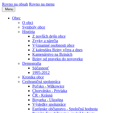
Rovno na obsah
Rovno na menu
Menu
Obec
O obci
Symboly obce
História
Z novších dejín obce
Zvyky a nárečia
Významné osobnosti obce
Z kalendára Bziny včera a dnes
Kamenárstvo na Bzinách
Bziny od praveku do novoveku
Demografia
Súčasnosť
1995-2012
Kronika obce
Cezhraničná spolupráca
Poľsko - Wilkowice
Chorvátsko - Privlaka
ČR - Krásná
Boyarka - Ukrajina
Výsledky spolupráce
Európske občianstvo - Spoločná hodnota