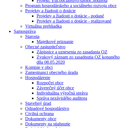
Projekt: Eur.občianstvo-spoloč.hodnota
Program hospodárskeho a sociálneho rozvoja obce
Projekty a žiadosti o dotácie
Projekty a žiadosti o dotácie - podané
Projekty a žiadosti o dotácie - realizované
Virtuálna prehliadka
Samospráva
Starosta
Majetkové priznanie
Obecné zastupiteľstvo
Zápisnice a uznesenia zo zasadania OZ
Zvukový záznam zo zasadnutia OZ konaného
dňa 08.05.2020
Komisie v obci
Zamestnanci obecného úradu
Hospodárenie
Rozpočet obce
Záverečný účet obce
Individuálna výročná správa
Správa nezávislého auditora
Stavebný úrad
Odpadové hospodárstvo
Civilná ochrana
Dokumenty obce
Dokumenty na stiahnutie