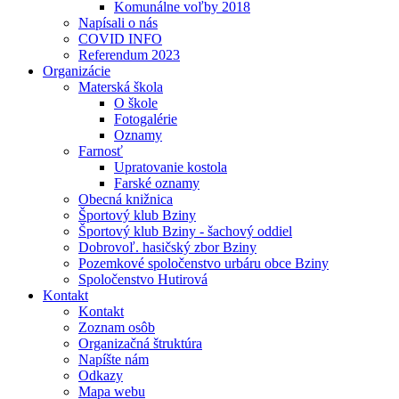
Komunálne voľby 2018
Napísali o nás
COVID INFO
Referendum 2023
Organizácie
Materská škola
O škole
Fotogalérie
Oznamy
Farnosť
Upratovanie kostola
Farské oznamy
Obecná knižnica
Športový klub Bziny
Športový klub Bziny - šachový oddiel
Dobrovoľ. hasičský zbor Bziny
Pozemkové spoločenstvo urbáru obce Bziny
Spoločenstvo Hutirová
Kontakt
Kontakt
Zoznam osôb
Organizačná štruktúra
Napíšte nám
Odkazy
Mapa webu