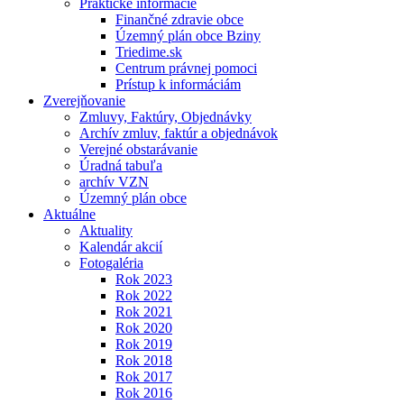
Praktické informácie
Finančné zdravie obce
Územný plán obce Bziny
Triedime.sk
Centrum právnej pomoci
Prístup k informáciám
Zverejňovanie
Zmluvy, Faktúry, Objednávky
Archív zmluv, faktúr a objednávok
Verejné obstarávanie
Úradná tabuľa
archív VZN
Územný plán obce
Aktuálne
Aktuality
Kalendár akcií
Fotogaléria
Rok 2023
Rok 2022
Rok 2021
Rok 2020
Rok 2019
Rok 2018
Rok 2017
Rok 2016