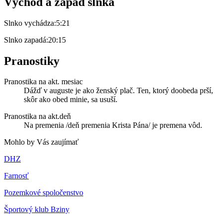
Východ a západ slnka
Slnko vychádza:
5:21
Slnko zapadá:
20:15
Pranostiky
Pranostika na akt. mesiac
Dážď v auguste je ako ženský plač. Ten, ktorý doobeda prší,
skôr ako obed minie, sa usuší.
Pranostika na akt.deň
Na premenia /deň premenia Krista Pána/ je premena vôd.
Mohlo by Vás zaujímať
DHZ
Farnosť
Pozemkové spoločenstvo
Športový klub Bziny