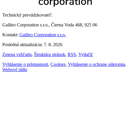
Technický prevádzkovateľ:
Galileo Corporation s.r.o., Čierna Voda 468, 925 06
Kontakt:
Galileo Corporation s.r.o.
Posledná aktualizácia: 7. 8. 2026
Zmena vzhľadu
,
Štruktúra stránok
,
RSS
,
Vytlačiť
Vyhlásenie o prístupnosti
,
Cookies
,
Vyhlásenie o ochrane súkromia
,
Webové sídlo