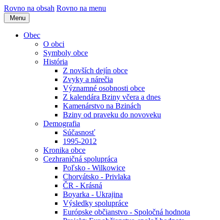
Rovno na obsah
Rovno na menu
Menu
Obec
O obci
Symboly obce
História
Z novších dejín obce
Zvyky a nárečia
Významné osobnosti obce
Z kalendára Bziny včera a dnes
Kamenárstvo na Bzinách
Bziny od praveku do novoveku
Demografia
Súčasnosť
1995-2012
Kronika obce
Cezhraničná spolupráca
Poľsko - Wilkowice
Chorvátsko - Privlaka
ČR - Krásná
Boyarka - Ukrajina
Výsledky spolupráce
Európske občianstvo - Spoločná hodnota