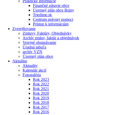
Praktické informácie
Finančné zdravie obce
Územný plán obce Bziny
Triedime.sk
Centrum právnej pomoci
Prístup k informáciám
Zverejňovanie
Zmluvy, Faktúry, Objednávky
Archív zmluv, faktúr a objednávok
Verejné obstarávanie
Úradná tabuľa
archív VZN
Územný plán obce
Aktuálne
Aktuality
Kalendár akcií
Fotogaléria
Rok 2023
Rok 2022
Rok 2021
Rok 2020
Rok 2019
Rok 2018
Rok 2017
Rok 2016