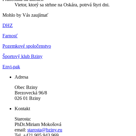
Vietor, ktorý sa strhne na Oskára, potrvá štyri dni.
Mohlo by Vás zaujímať
DHZ
Farnosť
Pozemkové spoločenstvo
Športový klub Bziny
Envi-pak
Adresa
Obec Bziny
Brezovecká 96/8
026 01 Bziny
Kontakt
Starosta:
PhDr.Miriam Mokošová
email:
starosta@bziny.eu
Tel. +421 905 943 969