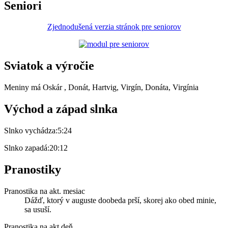
Seniori
Zjednodušená verzia stránok pre seniorov
Sviatok a výročie
Meniny má
Oskár
, Donát, Hartvig, Virgín, Donáta, Virgínia
Východ a západ slnka
Slnko vychádza:
5:24
Slnko zapadá:
20:12
Pranostiky
Pranostika na akt. mesiac
Dážď, ktorý v auguste doobeda prší, skorej ako obed minie,
sa usuší.
Pranostika na akt.deň