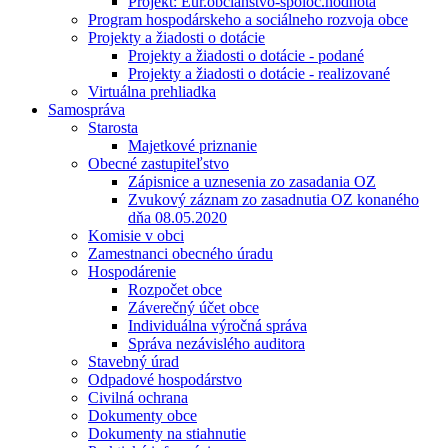
Projekt: Eur.občianstvo-spoloč.hodnota
Program hospodárskeho a sociálneho rozvoja obce
Projekty a žiadosti o dotácie
Projekty a žiadosti o dotácie - podané
Projekty a žiadosti o dotácie - realizované
Virtuálna prehliadka
Samospráva
Starosta
Majetkové priznanie
Obecné zastupiteľstvo
Zápisnice a uznesenia zo zasadania OZ
Zvukový záznam zo zasadnutia OZ konaného
dňa 08.05.2020
Komisie v obci
Zamestnanci obecného úradu
Hospodárenie
Rozpočet obce
Záverečný účet obce
Individuálna výročná správa
Správa nezávislého auditora
Stavebný úrad
Odpadové hospodárstvo
Civilná ochrana
Dokumenty obce
Dokumenty na stiahnutie