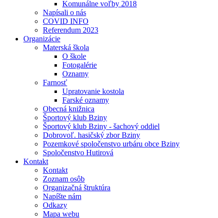
Komunálne voľby 2018
Napísali o nás
COVID INFO
Referendum 2023
Organizácie
Materská škola
O škole
Fotogalérie
Oznamy
Farnosť
Upratovanie kostola
Farské oznamy
Obecná knižnica
Športový klub Bziny
Športový klub Bziny - šachový oddiel
Dobrovoľ. hasičský zbor Bziny
Pozemkové spoločenstvo urbáru obce Bziny
Spoločenstvo Hutirová
Kontakt
Kontakt
Zoznam osôb
Organizačná štruktúra
Napíšte nám
Odkazy
Mapa webu