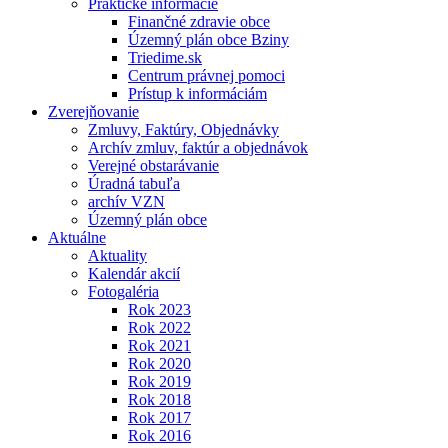
Praktické informácie
Finančné zdravie obce
Územný plán obce Bziny
Triedime.sk
Centrum právnej pomoci
Prístup k informáciám
Zverejňovanie
Zmluvy, Faktúry, Objednávky
Archív zmluv, faktúr a objednávok
Verejné obstarávanie
Úradná tabuľa
archív VZN
Územný plán obce
Aktuálne
Aktuality
Kalendár akcií
Fotogaléria
Rok 2023
Rok 2022
Rok 2021
Rok 2020
Rok 2019
Rok 2018
Rok 2017
Rok 2016