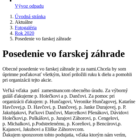
Vývoz odpadu
Úvodná stránka
Aktuálne
Fotogaléria
Rok 2020
Posedenie vo farskej záhrade
Posedenie vo farskej záhrade
Obecné posedenie vo farskej záhrade je za nami.Chcela by som
úprimne poďakovať všetkým, ktorí priložili ruku k dielu a pomohli
pri organizácii tejto akcie.
Veľká vďaka patrí zamestnancom obecného úradu. Za výborný
guláš ďakujeme p. Holečkovi a p. Dančovi. Za pomoc pri
organizácii ďakujem: p. Hunčagovi, Veronike Hunčagovej, Kataríne
Havčovej,p. D. Havčovi, p. Dančovej, p. Janke Durajovej, p. P.
Jakubjakovi, Paťkovi Dančovi, Marcelkovi Pšenákovi, Dávidovi
Holečkovi,p. Puškášovi, p. Jurajovi Záhorovi, p. Cengelovi,
p. Michalkovi, p.Podstrelenému, p. Koreňovi, p Bencúrovi,p.
Kajanovi, Jakubovi a Eliške Záhorovcom.
Ďakujem sponzorom tohto podujatia, vďaka ktorým nám verím,