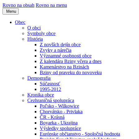
Rovno na obsah
Rovno na menu
Menu
Obec
O obci
Symboly obce
História
Z novších dejín obce
Zvyky a nárečia
Významné osobnosti obce
Z kalendára Bziny včera a dnes
Kamenárstvo na Bzinách
Bziny od praveku do novoveku
Demografia
Súčasnosť
1995-2012
Kronika obce
Cezhraničná spolupráca
Poľsko - Wilkowice
Chorvátsko - Privlaka
ČR - Krásná
Boyarka - Ukrajina
Výsledky spolupráce
Európske občianstvo - Spoločná hodnota