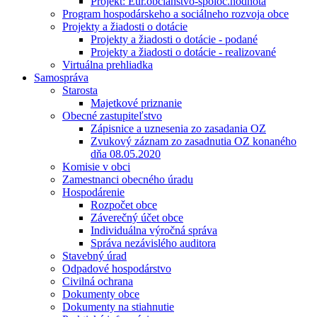
Projekt: Eur.občianstvo-spoloč.hodnota
Program hospodárskeho a sociálneho rozvoja obce
Projekty a žiadosti o dotácie
Projekty a žiadosti o dotácie - podané
Projekty a žiadosti o dotácie - realizované
Virtuálna prehliadka
Samospráva
Starosta
Majetkové priznanie
Obecné zastupiteľstvo
Zápisnice a uznesenia zo zasadania OZ
Zvukový záznam zo zasadnutia OZ konaného
dňa 08.05.2020
Komisie v obci
Zamestnanci obecného úradu
Hospodárenie
Rozpočet obce
Záverečný účet obce
Individuálna výročná správa
Správa nezávislého auditora
Stavebný úrad
Odpadové hospodárstvo
Civilná ochrana
Dokumenty obce
Dokumenty na stiahnutie