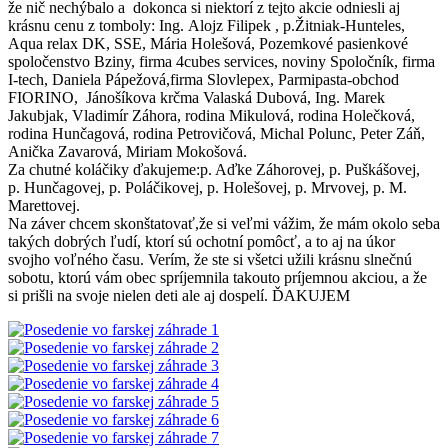
že nič nechýbalo a dokonca si niektorí z tejto akcie odniesli aj
krásnu cenu z tomboly: Ing. Alojz Filipek , p.Žitniak-Hunteles,
Aqua relax DK, SSE, Mária Holešová, Pozemkové pasienkové
spoločenstvo Bziny, firma 4cubes services, noviny Spoločník, firma
I-tech, Daniela Pápežová,firma Slovlepex, Parmipasta-obchod
FIORINO, Jánošíkova krčma Valaská Dubová, Ing. Marek
Jakubjak, Vladimír Záhora, rodina Mikulová, rodina Holečková,
rodina Hunčagová, rodina Petrovičová, Michal Polunc, Peter Záň,
Anička Zavarová, Miriam Mokošová.
Za chutné koláčiky ďakujeme:p. Aďke Záhorovej, p. Puškášovej,
p. Hunčagovej, p. Poláčikovej, p. Holešovej, p. Mrvovej, p. M.
Marettovej.
Na záver chcem skonštatovať,že si veľmi vážim, že mám okolo seba
takých dobrých ľudí, ktorí sú ochotní pomôcť, a to aj na úkor
svojho voľného času. Verím, že ste si všetci užili krásnu slnečnú
sobotu, ktorú vám obec spríjemnila takouto príjemnou akciou, a že
si prišli na svoje nielen deti ale aj dospelí. ĎAKUJEM