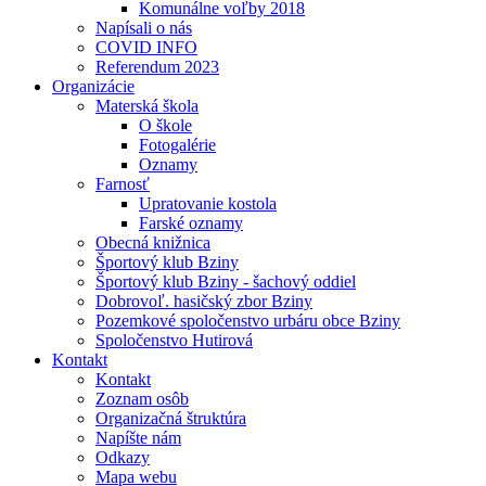
Komunálne voľby 2018
Napísali o nás
COVID INFO
Referendum 2023
Organizácie
Materská škola
O škole
Fotogalérie
Oznamy
Farnosť
Upratovanie kostola
Farské oznamy
Obecná knižnica
Športový klub Bziny
Športový klub Bziny - šachový oddiel
Dobrovoľ. hasičský zbor Bziny
Pozemkové spoločenstvo urbáru obce Bziny
Spoločenstvo Hutirová
Kontakt
Kontakt
Zoznam osôb
Organizačná štruktúra
Napíšte nám
Odkazy
Mapa webu