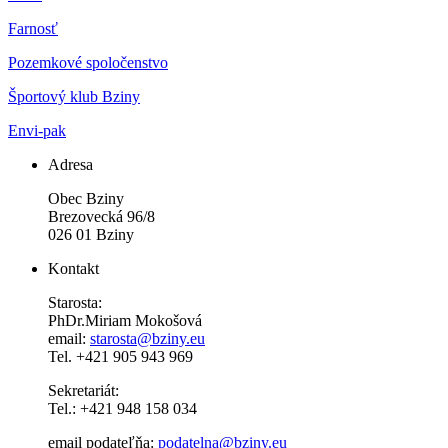
Farnosť
Pozemkové spoločenstvo
Športový klub Bziny
Envi-pak
Adresa
Obec Bziny
Brezovecká 96/8
026 01 Bziny
Kontakt
Starosta:
PhDr.Miriam Mokošová
email:
starosta@bziny.eu
Tel. +421 905 943 969
Sekretariát:
Tel.: +421 948 158 034
email podateľňa:
podatelna@bziny.eu