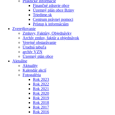
Praktické informácie
Finančné zdravie obce
Územný plán obce Bziny
Triedime.sk
Centrum právnej pomoci
Prístup k informáciám
Zverejňovanie
Zmluvy, Faktúry, Objednávky
Archív zmluv, faktúr a objednávok
Verejné obstarávanie
Úradná tabuľa
archív VZN
Územný plán obce
Aktuálne
Aktuality
Kalendár akcií
Fotogaléria
Rok 2023
Rok 2022
Rok 2021
Rok 2020
Rok 2019
Rok 2018
Rok 2017
Rok 2016