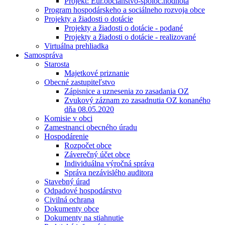
Projekt: Eur.občianstvo-spoloč.hodnota
Program hospodárskeho a sociálneho rozvoja obce
Projekty a žiadosti o dotácie
Projekty a žiadosti o dotácie - podané
Projekty a žiadosti o dotácie - realizované
Virtuálna prehliadka
Samospráva
Starosta
Majetkové priznanie
Obecné zastupiteľstvo
Zápisnice a uznesenia zo zasadania OZ
Zvukový záznam zo zasadnutia OZ konaného
dňa 08.05.2020
Komisie v obci
Zamestnanci obecného úradu
Hospodárenie
Rozpočet obce
Záverečný účet obce
Individuálna výročná správa
Správa nezávislého auditora
Stavebný úrad
Odpadové hospodárstvo
Civilná ochrana
Dokumenty obce
Dokumenty na stiahnutie