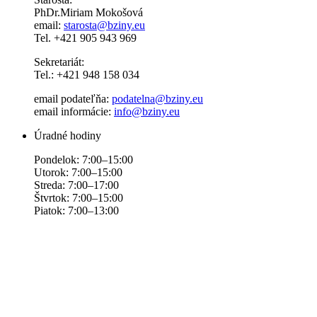
PhDr.Miriam Mokošová
email:
starosta@bziny.eu
Tel. +421 905 943 969
Sekretariát:
Tel.: +421 948 158 034
email podateľňa:
podatelna@bziny.eu
email informácie:
info@bziny.eu
Úradné hodiny
Pondelok: 7:00–15:00
Utorok: 7:00–15:00
Streda: 7:00–17:00
Štvrtok: 7:00–15:00
Piatok: 7:00–13:00