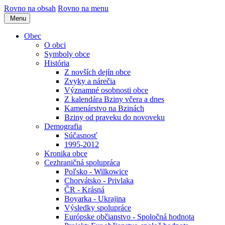
Rovno na obsah
Rovno na menu
Menu
Obec
O obci
Symboly obce
História
Z novších dejín obce
Zvyky a nárečia
Významné osobnosti obce
Z kalendára Bziny včera a dnes
Kamenárstvo na Bzinách
Bziny od praveku do novoveku
Demografia
Súčasnosť
1995-2012
Kronika obce
Cezhraničná spolupráca
Poľsko - Wilkowice
Chorvátsko - Privlaka
ČR - Krásná
Boyarka - Ukrajina
Výsledky spolupráce
Európske občianstvo - Spoločná hodnota