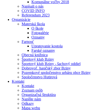
Komunálne voľby 2018
Napísali o nás
COVID INFO
Referendum 2023
Organizácie
Materská škola
O škole
Fotogalérie
Oznamy
Farnosť
Upratovanie kostola
Farské oznamy
Obecná knižnica
Športový klub Bziny
Športový klub Bziny - šachový oddiel
Dobrovoľ. hasičský zbor Bziny
Pozemkové spoločenstvo urbáru obce Bziny
Spoločenstvo Hutirová
Kontakt
Kontakt
Zoznam osôb
Organizačná štruktúra
Napíšte nám
Odkazy
Mapa webu