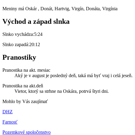
Meniny má
Oskár
, Donát, Hartvig, Virgín, Donáta, Virgínia
Východ a západ slnka
Slnko vychádza:
5:24
Slnko zapadá:
20:12
Pranostiky
Pranostika na akt. mesiac
Aký je v august je posledný deň, taká má byť vraj i celá jeseň.
Pranostika na akt.deň
Vietor, ktorý sa strhne na Oskára, potrvá štyri dni.
Mohlo by Vás zaujímať
DHZ
Farnosť
Pozemkové spoločenstvo