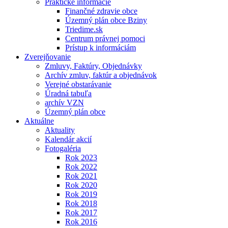
Praktické informácie
Finančné zdravie obce
Územný plán obce Bziny
Triedime.sk
Centrum právnej pomoci
Prístup k informáciám
Zverejňovanie
Zmluvy, Faktúry, Objednávky
Archív zmluv, faktúr a objednávok
Verejné obstarávanie
Úradná tabuľa
archív VZN
Územný plán obce
Aktuálne
Aktuality
Kalendár akcií
Fotogaléria
Rok 2023
Rok 2022
Rok 2021
Rok 2020
Rok 2019
Rok 2018
Rok 2017
Rok 2016