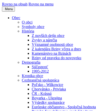
Rovno na obsah
Rovno na menu
Menu
Obec
O obci
Symboly obce
História
Z novších dejín obce
Zvyky a nárečia
Významné osobnosti obce
Z kalendára Bziny včera a dnes
Kamenárstvo na Bzinách
Bziny od praveku do novoveku
Demografia
Súčasnosť
1995-2012
Kronika obce
Cezhraničná spolupráca
Poľsko - Wilkowice
Chorvátsko - Privlaka
ČR - Krásná
Boyarka - Ukrajina
Výsledky spolupráce
Európske občianstvo - Spoločná hodnota