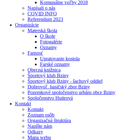
Komunálne voľby 2018
Napísali o nás
COVID INFO
Referendum 2023
Organizácie
Materská škola
O škole
Fotogalérie
Oznamy
Farnosť
Upratovanie kostola
Farské oznamy
Obecná knižnica
Športový klub Bziny
Športový klub Bziny - šachový oddiel
Dobrovoľ. hasičský zbor Bziny
Pozemkové spoločenstvo urbáru obce Bziny
Spoločenstvo Hutirová
Kontakt
Kontakt
Zoznam osôb
Organizačná štruktúra
Napíšte nám
Odkazy
Mapa webu