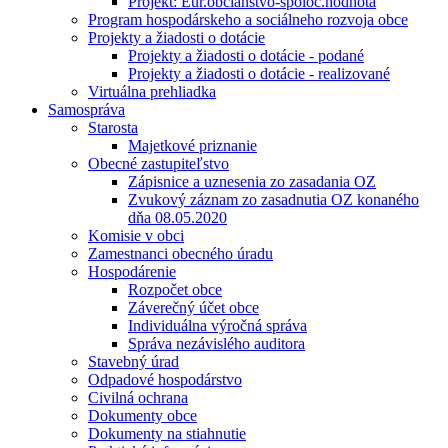
Projekt: Eur.občianstvo-spoloč.hodnota
Program hospodárskeho a sociálneho rozvoja obce
Projekty a žiadosti o dotácie
Projekty a žiadosti o dotácie - podané
Projekty a žiadosti o dotácie - realizované
Virtuálna prehliadka
Samospráva
Starosta
Majetkové priznanie
Obecné zastupiteľstvo
Zápisnice a uznesenia zo zasadania OZ
Zvukový záznam zo zasadnutia OZ konaného
dňa 08.05.2020
Komisie v obci
Zamestnanci obecného úradu
Hospodárenie
Rozpočet obce
Záverečný účet obce
Individuálna výročná správa
Správa nezávislého auditora
Stavebný úrad
Odpadové hospodárstvo
Civilná ochrana
Dokumenty obce
Dokumenty na stiahnutie