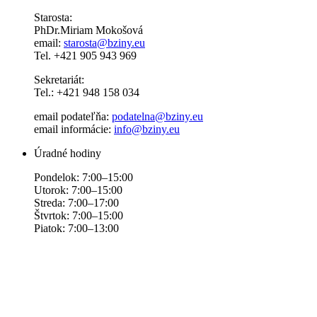
Starosta:
PhDr.Miriam Mokošová
email:
starosta@bziny.eu
Tel. +421 905 943 969
Sekretariát:
Tel.: +421 948 158 034
email podateľňa:
podatelna@bziny.eu
email informácie:
info@bziny.eu
Úradné hodiny
Pondelok: 7:00–15:00
Utorok: 7:00–15:00
Streda: 7:00–17:00
Štvrtok: 7:00–15:00
Piatok: 7:00–13:00