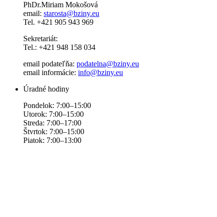
PhDr.Miriam Mokošová
email:
starosta@bziny.eu
Tel. +421 905 943 969
Sekretariát:
Tel.: +421 948 158 034
email podateľňa:
podatelna@bziny.eu
email informácie:
info@bziny.eu
Úradné hodiny
Pondelok: 7:00–15:00
Utorok: 7:00–15:00
Streda: 7:00–17:00
Štvrtok: 7:00–15:00
Piatok: 7:00–13:00