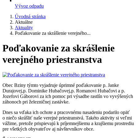
Vývoz odpadu
Úvodná stránka
Aktuálne
Aktuality
Poďakovanie za skrášlenie verejného...
Poďakovanie za skrášlenie
verejného priestranstva
Obec Bziny týmto vyjadruje úprimné poďakovanie p. Janke
Durajovej,p. Dominike Hubačovej,p. Romanovi Hubačovi a p.
Jozefovi Gáborovi za ich pomoc pri výsadbe rastlín vo vyvýšených
záhonoch pri železničnej zastávke.
Dnes sa vďaka ich ochote a pracovnému nasadeniu podarilo opäť
o niečo skrášliť naše verejné priestranstvá. Takéto aktivity si veľmi
vážime, pretože prispievajú k príjemnejšiemu a krajšiemu prostrediu
pre všetkých obyvateľov aj návštevníkov obce.