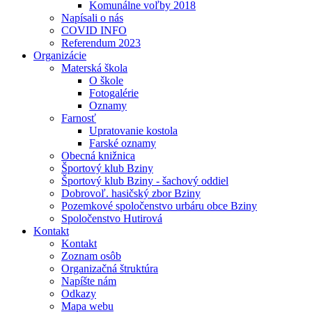
Komunálne voľby 2018
Napísali o nás
COVID INFO
Referendum 2023
Organizácie
Materská škola
O škole
Fotogalérie
Oznamy
Farnosť
Upratovanie kostola
Farské oznamy
Obecná knižnica
Športový klub Bziny
Športový klub Bziny - šachový oddiel
Dobrovoľ. hasičský zbor Bziny
Pozemkové spoločenstvo urbáru obce Bziny
Spoločenstvo Hutirová
Kontakt
Kontakt
Zoznam osôb
Organizačná štruktúra
Napíšte nám
Odkazy
Mapa webu