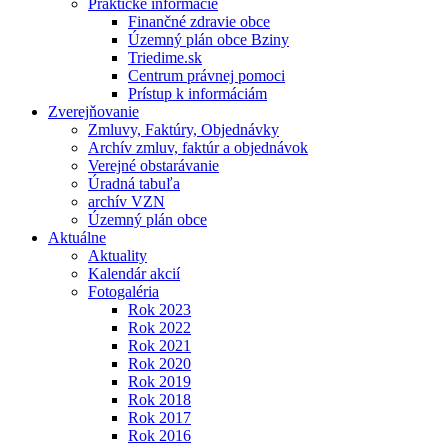
Praktické informácie
Finančné zdravie obce
Územný plán obce Bziny
Triedime.sk
Centrum právnej pomoci
Prístup k informáciám
Zverejňovanie
Zmluvy, Faktúry, Objednávky
Archív zmluv, faktúr a objednávok
Verejné obstarávanie
Úradná tabuľa
archív VZN
Územný plán obce
Aktuálne
Aktuality
Kalendár akcií
Fotogaléria
Rok 2023
Rok 2022
Rok 2021
Rok 2020
Rok 2019
Rok 2018
Rok 2017
Rok 2016