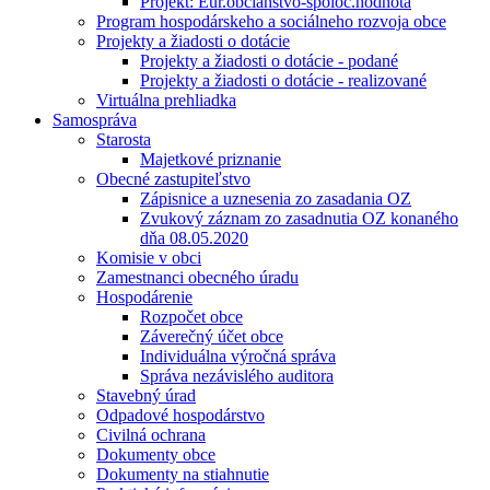
Projekt: Eur.občianstvo-spoloč.hodnota
Program hospodárskeho a sociálneho rozvoja obce
Projekty a žiadosti o dotácie
Projekty a žiadosti o dotácie - podané
Projekty a žiadosti o dotácie - realizované
Virtuálna prehliadka
Samospráva
Starosta
Majetkové priznanie
Obecné zastupiteľstvo
Zápisnice a uznesenia zo zasadania OZ
Zvukový záznam zo zasadnutia OZ konaného
dňa 08.05.2020
Komisie v obci
Zamestnanci obecného úradu
Hospodárenie
Rozpočet obce
Záverečný účet obce
Individuálna výročná správa
Správa nezávislého auditora
Stavebný úrad
Odpadové hospodárstvo
Civilná ochrana
Dokumenty obce
Dokumenty na stiahnutie