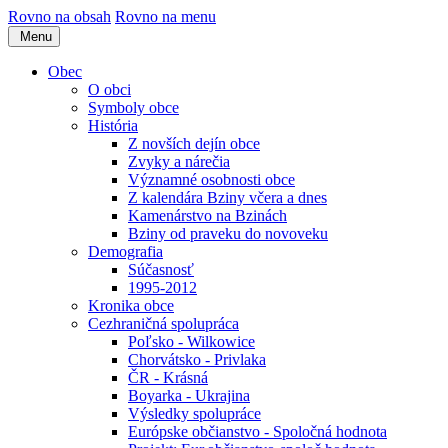
Rovno na obsah
Rovno na menu
Menu
Obec
O obci
Symboly obce
História
Z novších dejín obce
Zvyky a nárečia
Významné osobnosti obce
Z kalendára Bziny včera a dnes
Kamenárstvo na Bzinách
Bziny od praveku do novoveku
Demografia
Súčasnosť
1995-2012
Kronika obce
Cezhraničná spolupráca
Poľsko - Wilkowice
Chorvátsko - Privlaka
ČR - Krásná
Boyarka - Ukrajina
Výsledky spolupráce
Európske občianstvo - Spoločná hodnota