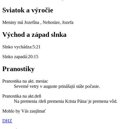
Sviatok a výročie
Meniny má
Jozefína
, Nehoslav, Jozefa
Východ a západ slnka
Slnko vychádza:
5:21
Slnko zapadá:
20:15
Pranostiky
Pranostika na akt. mesiac
Severné vetry v auguste prinášajú stále počasie.
Pranostika na akt.deň
Na premenia /deň premenia Krista Pána/ je premena vôd.
Mohlo by Vás zaujímať
DHZ