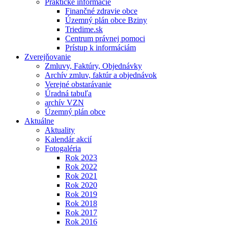
Praktické informácie
Finančné zdravie obce
Územný plán obce Bziny
Triedime.sk
Centrum právnej pomoci
Prístup k informáciám
Zverejňovanie
Zmluvy, Faktúry, Objednávky
Archív zmluv, faktúr a objednávok
Verejné obstarávanie
Úradná tabuľa
archív VZN
Územný plán obce
Aktuálne
Aktuality
Kalendár akcií
Fotogaléria
Rok 2023
Rok 2022
Rok 2021
Rok 2020
Rok 2019
Rok 2018
Rok 2017
Rok 2016