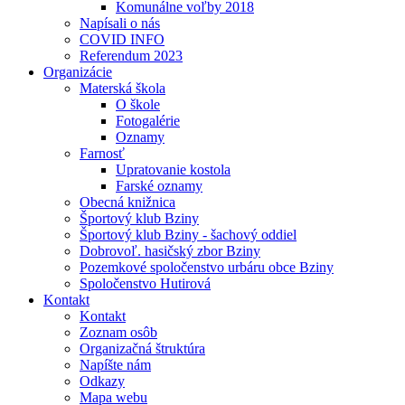
Komunálne voľby 2018
Napísali o nás
COVID INFO
Referendum 2023
Organizácie
Materská škola
O škole
Fotogalérie
Oznamy
Farnosť
Upratovanie kostola
Farské oznamy
Obecná knižnica
Športový klub Bziny
Športový klub Bziny - šachový oddiel
Dobrovoľ. hasičský zbor Bziny
Pozemkové spoločenstvo urbáru obce Bziny
Spoločenstvo Hutirová
Kontakt
Kontakt
Zoznam osôb
Organizačná štruktúra
Napíšte nám
Odkazy
Mapa webu