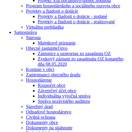
Projekt: Eur.občianstvo-spoloč.hodnota
Program hospodárskeho a sociálneho rozvoja obce
Projekty a žiadosti o dotácie
Projekty a žiadosti o dotácie - podané
Projekty a žiadosti o dotácie - realizované
Virtuálna prehliadka
Samospráva
Starosta
Majetkové priznanie
Obecné zastupiteľstvo
Zápisnice a uznesenia zo zasadania OZ
Zvukový záznam zo zasadnutia OZ konaného
dňa 08.05.2020
Komisie v obci
Zamestnanci obecného úradu
Hospodárenie
Rozpočet obce
Záverečný účet obce
Individuálna výročná správa
Správa nezávislého auditora
Stavebný úrad
Odpadové hospodárstvo
Civilná ochrana
Dokumenty obce
Dokumenty na stiahnutie