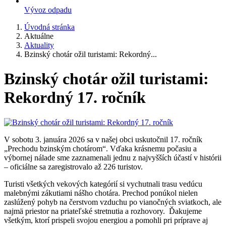
Vývoz odpadu
Úvodná stránka
Aktuálne
Aktuality
Bzinský chotár ožil turistami: Rekordný...
Bzinský chotár ožil turistami:
Rekordný 17. ročník
V sobotu 3. januára 2026 sa v našej obci uskutočnil 17. ročník
„Prechodu bzinským chotárom“. Vďaka krásnemu počasiu a
výbornej nálade sme zaznamenali jednu z najvyšších účastí v histórii
– oficiálne sa zaregistrovalo až 226 turistov.
Turisti všetkých vekových kategórií si vychutnali trasu vedúcu
malebnými zákutiami nášho chotára. Prechod ponúkol nielen
zaslúžený pohyb na čerstvom vzduchu po vianočných sviatkoch, ale
najmä priestor na priateľské stretnutia a rozhovory. Ďakujeme
všetkým, ktorí prispeli svojou energiou a pomohli pri príprave aj