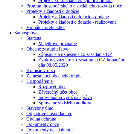
Projekt: Eur.občianstvo-spoloč.hodnota
Program hospodárskeho a sociálneho rozvoja obce
Projekty a žiadosti o dotácie
Projekty a žiadosti o dotácie - podané
Projekty a žiadosti o dotácie - realizované
Virtuálna prehliadka
Samospráva
Starosta
Majetkové priznanie
Obecné zastupiteľstvo
Zápisnice a uznesenia zo zasadania OZ
Zvukový záznam zo zasadnutia OZ konaného
dňa 08.05.2020
Komisie v obci
Zamestnanci obecného úradu
Hospodárenie
Rozpočet obce
Záverečný účet obce
Individuálna výročná správa
Správa nezávislého auditora
Stavebný úrad
Odpadové hospodárstvo
Civilná ochrana
Dokumenty obce
Dokumenty na stiahnutie