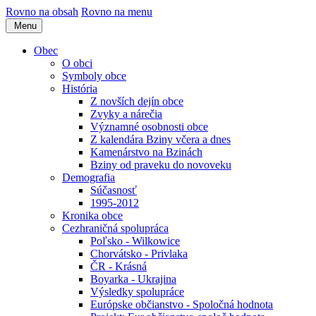
Rovno na obsah
Rovno na menu
Menu
Obec
O obci
Symboly obce
História
Z novších dejín obce
Zvyky a nárečia
Významné osobnosti obce
Z kalendára Bziny včera a dnes
Kamenárstvo na Bzinách
Bziny od praveku do novoveku
Demografia
Súčasnosť
1995-2012
Kronika obce
Cezhraničná spolupráca
Poľsko - Wilkowice
Chorvátsko - Privlaka
ČR - Krásná
Boyarka - Ukrajina
Výsledky spolupráce
Európske občianstvo - Spoločná hodnota