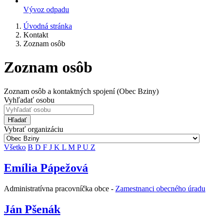
Vývoz odpadu
Úvodná stránka
Kontakt
Zoznam osôb
Zoznam osôb
Zoznam osôb a kontaktných spojení (Obec Bziny)
Vyhľadať osobu
Hľadať
Vybrať organizáciu
Všetko
B
D
F
J
K
L
M
P
U
Z
Emília Pápežová
Administratívna pracovníčka obce -
Zamestnanci obecného úradu
Ján Pšenák