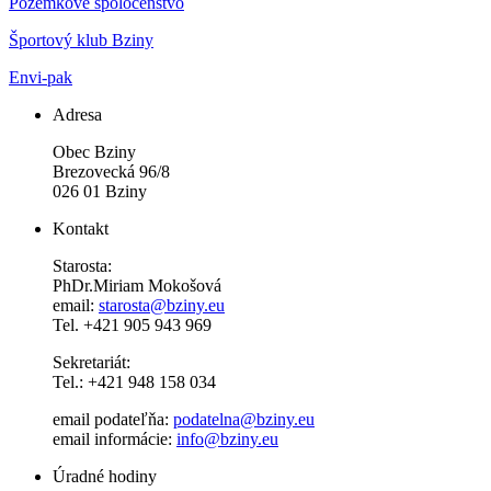
Pozemkové spoločenstvo
Športový klub Bziny
Envi-pak
Adresa
Obec Bziny
Brezovecká 96/8
026 01 Bziny
Kontakt
Starosta:
PhDr.Miriam Mokošová
email:
starosta@bziny.eu
Tel. +421 905 943 969
Sekretariát:
Tel.: +421 948 158 034
email podateľňa:
podatelna@bziny.eu
email informácie:
info@bziny.eu
Úradné hodiny