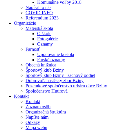
Komunálne voľby 2018
Napísali o nás
COVID INFO
Referendum 2023
Organizácie
Materská škola
O škole
Fotogalérie
Oznamy
Farnosť
Upratovanie kostola
Farské oznamy
Obecná knižnica
Športový klub Bziny
Športový klub Bziny - šachový oddiel
Dobrovoľ. hasičský zbor Bziny
Pozemkové spoločenstvo urbáru obce Bziny
Spoločenstvo Hutirová
Kontakt
Kontakt
Zoznam osôb
Organizačná štruktúra
Napíšte nám
Odkazy
Mapa webu