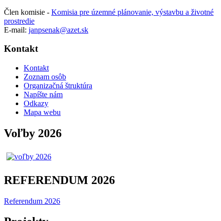
Člen komisie -
Komisia pre územné plánovanie, výstavbu a životné
prostredie
E-mail:
janpsenak@azet.sk
Kontakt
Kontakt
Zoznam osôb
Organizačná štruktúra
Napíšte nám
Odkazy
Mapa webu
Voľby 2026
REFERENDUM 2026
Referendum 2026