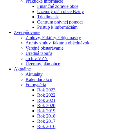
Praktické informácie
Finančné zdravie obce
Územný plán obce Bziny
Triedime.sk
Centrum právnej pomoci
Prístup k informáciám
Zverejňovanie
Zmluvy, Faktúry, Objednávky
Archív zmluv, faktúr a objednávok
Verejné obstarávanie
Úradná tabuľa
archív VZN
Územný plán obce
Aktuálne
Aktuality
Kalendár akcií
Fotogaléria
Rok 2023
Rok 2022
Rok 2021
Rok 2020
Rok 2019
Rok 2018
Rok 2017
Rok 2016