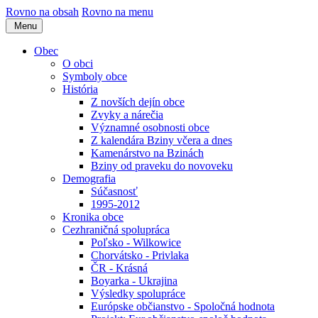
Rovno na obsah
Rovno na menu
Menu
Obec
O obci
Symboly obce
História
Z novších dejín obce
Zvyky a nárečia
Významné osobnosti obce
Z kalendára Bziny včera a dnes
Kamenárstvo na Bzinách
Bziny od praveku do novoveku
Demografia
Súčasnosť
1995-2012
Kronika obce
Cezhraničná spolupráca
Poľsko - Wilkowice
Chorvátsko - Privlaka
ČR - Krásná
Boyarka - Ukrajina
Výsledky spolupráce
Európske občianstvo - Spoločná hodnota