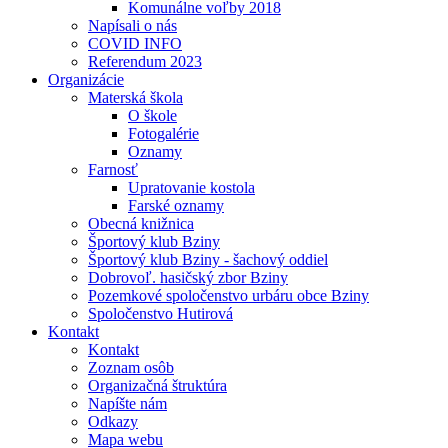
Komunálne voľby 2018
Napísali o nás
COVID INFO
Referendum 2023
Organizácie
Materská škola
O škole
Fotogalérie
Oznamy
Farnosť
Upratovanie kostola
Farské oznamy
Obecná knižnica
Športový klub Bziny
Športový klub Bziny - šachový oddiel
Dobrovoľ. hasičský zbor Bziny
Pozemkové spoločenstvo urbáru obce Bziny
Spoločenstvo Hutirová
Kontakt
Kontakt
Zoznam osôb
Organizačná štruktúra
Napíšte nám
Odkazy
Mapa webu