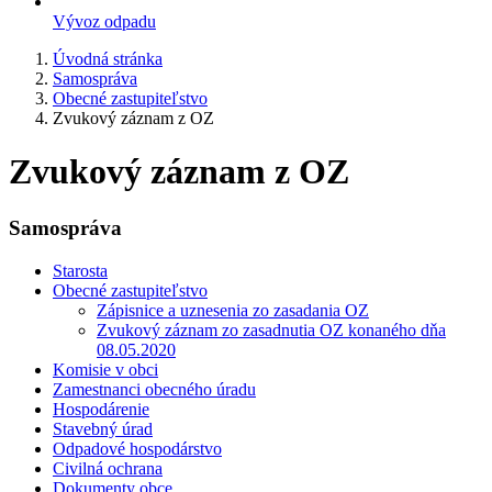
Vývoz odpadu
Úvodná stránka
Samospráva
Obecné zastupiteľstvo
Zvukový záznam z OZ
Zvukový záznam z OZ
Samospráva
Starosta
Obecné zastupiteľstvo
Zápisnice a uznesenia zo zasadania OZ
Zvukový záznam zo zasadnutia OZ konaného dňa
08.05.2020
Komisie v obci
Zamestnanci obecného úradu
Hospodárenie
Stavebný úrad
Odpadové hospodárstvo
Civilná ochrana
Dokumenty obce