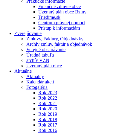
Praktické informácie
Finančné zdravie obce
Územný plán obce Bziny
Triedime.sk
Centrum právnej pomoci
Prístup k informáciám
Zverejňovanie
Zmluvy, Faktúry, Objednávky
Archív zmluv, faktúr a objednávok
Verejné obstarávanie
Úradná tabuľa
archív VZN
Územný plán obce
Aktuálne
Aktuality
Kalendár akcií
Fotogaléria
Rok 2023
Rok 2022
Rok 2021
Rok 2020
Rok 2019
Rok 2018
Rok 2017
Rok 2016