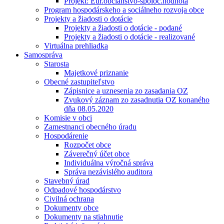
Projekt: Eur.občianstvo-spoloč.hodnota
Program hospodárskeho a sociálneho rozvoja obce
Projekty a žiadosti o dotácie
Projekty a žiadosti o dotácie - podané
Projekty a žiadosti o dotácie - realizované
Virtuálna prehliadka
Samospráva
Starosta
Majetkové priznanie
Obecné zastupiteľstvo
Zápisnice a uznesenia zo zasadania OZ
Zvukový záznam zo zasadnutia OZ konaného
dňa 08.05.2020
Komisie v obci
Zamestnanci obecného úradu
Hospodárenie
Rozpočet obce
Záverečný účet obce
Individuálna výročná správa
Správa nezávislého auditora
Stavebný úrad
Odpadové hospodárstvo
Civilná ochrana
Dokumenty obce
Dokumenty na stiahnutie