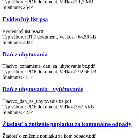
Typ súboru: PDF dokument, Veľkosť: 1,7 MB
Stiahnuté: 254×
Evidenčný list psa
Evidenčný list psa.rtf
Typ súboru: RTF dokument, Veľkosť: 64,58 kB
Stiahnuté: 404×
Daň z ubytovania
Tlacivo_oznamenie_dan_za_ubytovanie bz.pdf
Typ súboru: PDF dokument, Veľkosť: 92,66 kB
Stiahnuté: 411×
Daň z ubytovania - vyúčtovanie
Tlacivo_dan_za_ubytovanie bz.pdf
Typ súboru: PDF dokument, Veľkosť: 67,5 kB
Stiahnuté: 423×
Žiadosť o zníženie poplatku za komunálne odpady
Žiadosť o zníženie poplatku za kom.odpady.pdf