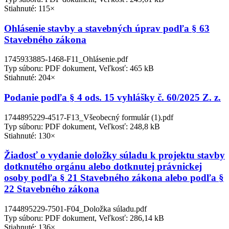
Stiahnuté: 115×
Ohlásenie stavby a stavebných úprav podľa § 63
Stavebného zákona
1745933885-1468-F11_Ohlásenie.pdf
Typ súboru: PDF dokument, Veľkosť: 465 kB
Stiahnuté: 204×
Podanie podľa § 4 ods. 15 vyhlášky č. 60/2025 Z. z.
1744895229-4517-F13_Všeobecný formulár (1).pdf
Typ súboru: PDF dokument, Veľkosť: 248,8 kB
Stiahnuté: 130×
Žiadosť o vydanie doložky súladu k projektu stavby
dotknutého orgánu alebo dotknutej právnickej
osoby podľa § 21 Stavebného zákona alebo podľa §
22 Stavebného zákona
1744895229-7501-F04_Doložka súladu.pdf
Typ súboru: PDF dokument, Veľkosť: 286,14 kB
Stiahnuté: 136×