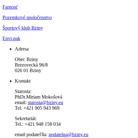
Farnosť
Pozemkové spoločenstvo
Športový klub Bziny
Envi-pak
Adresa
Obec Bziny
Brezovecká 96/8
026 01 Bziny
Kontakt
Starosta:
PhDr.Miriam Mokošová
email:
starosta@bziny.eu
Tel. +421 905 943 969
Sekretariát:
Tel.: +421 948 158 034
email podateľňa:
podatelna@bziny.eu