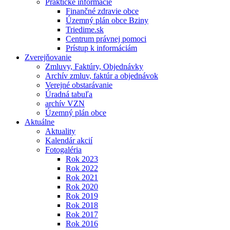
Praktické informácie
Finančné zdravie obce
Územný plán obce Bziny
Triedime.sk
Centrum právnej pomoci
Prístup k informáciám
Zverejňovanie
Zmluvy, Faktúry, Objednávky
Archív zmluv, faktúr a objednávok
Verejné obstarávanie
Úradná tabuľa
archív VZN
Územný plán obce
Aktuálne
Aktuality
Kalendár akcií
Fotogaléria
Rok 2023
Rok 2022
Rok 2021
Rok 2020
Rok 2019
Rok 2018
Rok 2017
Rok 2016