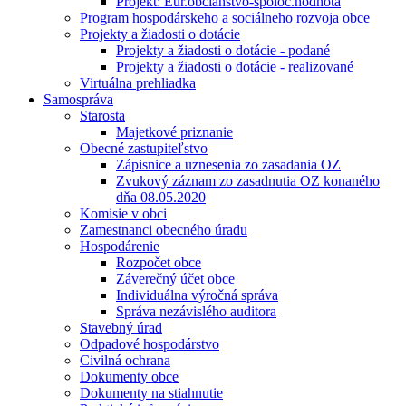
Projekt: Eur.občianstvo-spoloč.hodnota
Program hospodárskeho a sociálneho rozvoja obce
Projekty a žiadosti o dotácie
Projekty a žiadosti o dotácie - podané
Projekty a žiadosti o dotácie - realizované
Virtuálna prehliadka
Samospráva
Starosta
Majetkové priznanie
Obecné zastupiteľstvo
Zápisnice a uznesenia zo zasadania OZ
Zvukový záznam zo zasadnutia OZ konaného
dňa 08.05.2020
Komisie v obci
Zamestnanci obecného úradu
Hospodárenie
Rozpočet obce
Záverečný účet obce
Individuálna výročná správa
Správa nezávislého auditora
Stavebný úrad
Odpadové hospodárstvo
Civilná ochrana
Dokumenty obce
Dokumenty na stiahnutie