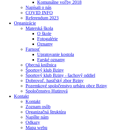
Komunálne voľby 2018
Napísali o nás
COVID INFO
Referendum 2023
Organizácie
Materská škola
O škole
Fotogalérie
Oznamy
Farnosť
Upratovanie kostola
Farské oznamy
Obecná knižnica
Športový klub Bziny
Športový klub Bziny - šachový oddiel
Dobrovoľ. hasičský zbor Bziny
Pozemkové spoločenstvo urbáru obce Bziny
Spoločenstvo Hutirová
Kontakt
Kontakt
Zoznam osôb
Organizačná štruktúra
Napíšte nám
Odkazy
Mapa webu