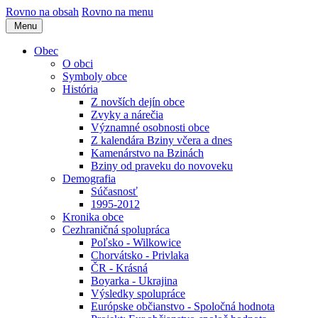
Rovno na obsah
Rovno na menu
Menu
Obec
O obci
Symboly obce
História
Z novších dejín obce
Zvyky a nárečia
Významné osobnosti obce
Z kalendára Bziny včera a dnes
Kamenárstvo na Bzinách
Bziny od praveku do novoveku
Demografia
Súčasnosť
1995-2012
Kronika obce
Cezhraničná spolupráca
Poľsko - Wilkowice
Chorvátsko - Privlaka
ČR - Krásná
Boyarka - Ukrajina
Výsledky spolupráce
Európske občianstvo - Spoločná hodnota