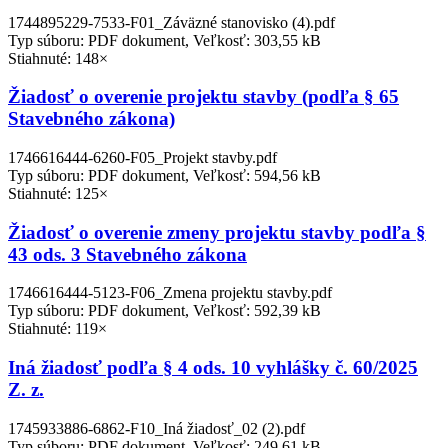
1744895229-7533-F01_Záväzné stanovisko (4).pdf
Typ súboru: PDF dokument, Veľkosť: 303,55 kB
Stiahnuté: 148×
Žiadosť o overenie projektu stavby (podľa § 65
Stavebného zákona)
1746616444-6260-F05_Projekt stavby.pdf
Typ súboru: PDF dokument, Veľkosť: 594,56 kB
Stiahnuté: 125×
Žiadosť o overenie zmeny projektu stavby podľa §
43 ods. 3 Stavebného zákona
1746616444-5123-F06_Zmena projektu stavby.pdf
Typ súboru: PDF dokument, Veľkosť: 592,39 kB
Stiahnuté: 119×
Iná žiadosť podľa § 4 ods. 10 vyhlášky č. 60/2025
Z. z.
1745933886-6862-F10_Iná žiadosť_02 (2).pdf
Typ súboru: PDF dokument, Veľkosť: 249,61 kB