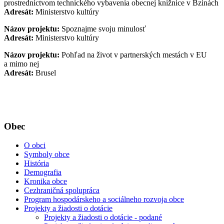
prostredníctvom technického vybavenia obecnej knižnice v Bzinách
Adresát:
Ministerstvo kultúry
Názov projektu:
Spoznajme svoju minulosť
Adresát:
Ministerstvo kultúry
Názov projektu:
Pohľad na život v partnerských mestách v EU
a mimo nej
Adresát:
Brusel
Obec
O obci
Symboly obce
História
Demografia
Kronika obce
Cezhraničná spolupráca
Program hospodárskeho a sociálneho rozvoja obce
Projekty a žiadosti o dotácie
Projekty a žiadosti o dotácie - podané