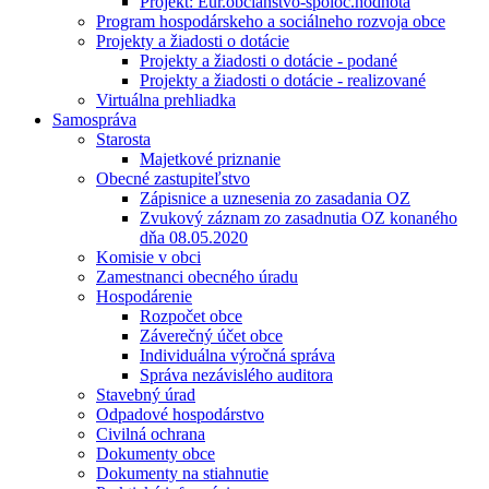
Projekt: Eur.občianstvo-spoloč.hodnota
Program hospodárskeho a sociálneho rozvoja obce
Projekty a žiadosti o dotácie
Projekty a žiadosti o dotácie - podané
Projekty a žiadosti o dotácie - realizované
Virtuálna prehliadka
Samospráva
Starosta
Majetkové priznanie
Obecné zastupiteľstvo
Zápisnice a uznesenia zo zasadania OZ
Zvukový záznam zo zasadnutia OZ konaného
dňa 08.05.2020
Komisie v obci
Zamestnanci obecného úradu
Hospodárenie
Rozpočet obce
Záverečný účet obce
Individuálna výročná správa
Správa nezávislého auditora
Stavebný úrad
Odpadové hospodárstvo
Civilná ochrana
Dokumenty obce
Dokumenty na stiahnutie