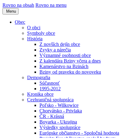
Rovno na obsah
Rovno na menu
Menu
Obec
O obci
Symboly obce
História
Z novších dejín obce
Zvyky a nárečia
Významné osobnosti obce
Z kalendára Bziny včera a dnes
Kamenárstvo na Bzinách
Bziny od praveku do novoveku
Demografia
Súčasnosť
1995-2012
Kronika obce
Cezhraničná spolupráca
Poľsko - Wilkowice
Chorvátsko - Privlaka
ČR - Krásná
Boyarka - Ukrajina
Výsledky spolupráce
Európske občianstvo - Spoločná hodnota