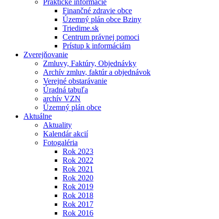
Praktické informácie
Finančné zdravie obce
Územný plán obce Bziny
Triedime.sk
Centrum právnej pomoci
Prístup k informáciám
Zverejňovanie
Zmluvy, Faktúry, Objednávky
Archív zmluv, faktúr a objednávok
Verejné obstarávanie
Úradná tabuľa
archív VZN
Územný plán obce
Aktuálne
Aktuality
Kalendár akcií
Fotogaléria
Rok 2023
Rok 2022
Rok 2021
Rok 2020
Rok 2019
Rok 2018
Rok 2017
Rok 2016