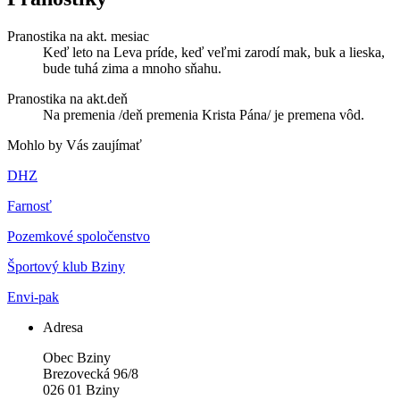
Pranostika na akt. mesiac
Keď leto na Leva príde, keď veľmi zarodí mak, buk a lieska,
bude tuhá zima a mnoho sňahu.
Pranostika na akt.deň
Na premenia /deň premenia Krista Pána/ je premena vôd.
Mohlo by Vás zaujímať
DHZ
Farnosť
Pozemkové spoločenstvo
Športový klub Bziny
Envi-pak
Adresa
Obec Bziny
Brezovecká 96/8
026 01 Bziny