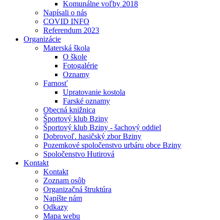
Komunálne voľby 2018
Napísali o nás
COVID INFO
Referendum 2023
Organizácie
Materská škola
O škole
Fotogalérie
Oznamy
Farnosť
Upratovanie kostola
Farské oznamy
Obecná knižnica
Športový klub Bziny
Športový klub Bziny - šachový oddiel
Dobrovoľ. hasičský zbor Bziny
Pozemkové spoločenstvo urbáru obce Bziny
Spoločenstvo Hutirová
Kontakt
Kontakt
Zoznam osôb
Organizačná štruktúra
Napíšte nám
Odkazy
Mapa webu