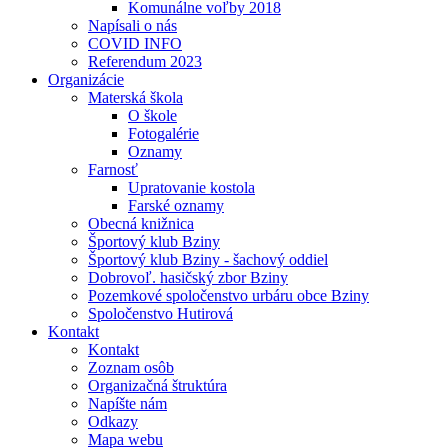
Komunálne voľby 2018
Napísali o nás
COVID INFO
Referendum 2023
Organizácie
Materská škola
O škole
Fotogalérie
Oznamy
Farnosť
Upratovanie kostola
Farské oznamy
Obecná knižnica
Športový klub Bziny
Športový klub Bziny - šachový oddiel
Dobrovoľ. hasičský zbor Bziny
Pozemkové spoločenstvo urbáru obce Bziny
Spoločenstvo Hutirová
Kontakt
Kontakt
Zoznam osôb
Organizačná štruktúra
Napíšte nám
Odkazy
Mapa webu