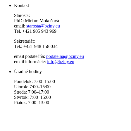
Kontakt
Starosta:
PhDr.Miriam Mokošová
email:
starosta@bziny.eu
Tel. +421 905 943 969
Sekretariát:
Tel.: +421 948 158 034
email podateľňa:
podatelna@bziny.eu
email informácie:
info@bziny.eu
Úradné hodiny
Pondelok: 7:00–15:00
Utorok: 7:00–15:00
Streda: 7:00–17:00
Štvrtok: 7:00–15:00
Piatok: 7:00–13:00