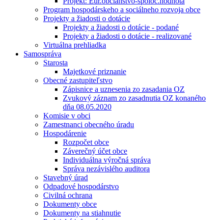
Projekt: Eur.občianstvo-spoloč.hodnota
Program hospodárskeho a sociálneho rozvoja obce
Projekty a žiadosti o dotácie
Projekty a žiadosti o dotácie - podané
Projekty a žiadosti o dotácie - realizované
Virtuálna prehliadka
Samospráva
Starosta
Majetkové priznanie
Obecné zastupiteľstvo
Zápisnice a uznesenia zo zasadania OZ
Zvukový záznam zo zasadnutia OZ konaného
dňa 08.05.2020
Komisie v obci
Zamestnanci obecného úradu
Hospodárenie
Rozpočet obce
Záverečný účet obce
Individuálna výročná správa
Správa nezávislého auditora
Stavebný úrad
Odpadové hospodárstvo
Civilná ochrana
Dokumenty obce
Dokumenty na stiahnutie