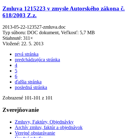
Zmluva 1215223 v zmysle Autorského zákona č.
618/2003 Z.z.
2013-05-22-123527-zmluva.doc
Typ súboru: DOC dokument, Veľkosť: 5,7 MB
Stiahnuté: 311×
Vložené:
22. 5. 2013
prvá stránka
predchádzajúca stránka
4
5
6
ďalšia stránka
posledná stránka
Zobrazené
101
-
101
z 101
Zverejňovanie
Zmluvy, Faktúry, Objednávky
Archív zmluv, faktúr a objednávok
Verejné obstarávanie