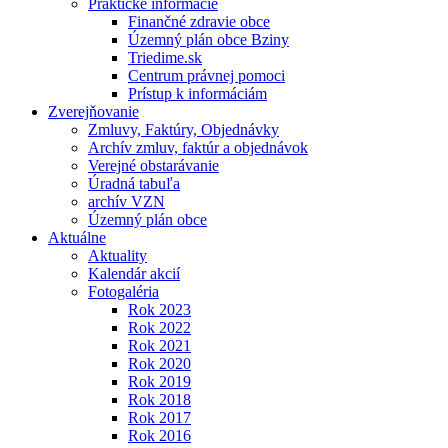
Praktické informácie
Finančné zdravie obce
Územný plán obce Bziny
Triedime.sk
Centrum právnej pomoci
Prístup k informáciám
Zverejňovanie
Zmluvy, Faktúry, Objednávky
Archív zmluv, faktúr a objednávok
Verejné obstarávanie
Úradná tabuľa
archív VZN
Územný plán obce
Aktuálne
Aktuality
Kalendár akcií
Fotogaléria
Rok 2023
Rok 2022
Rok 2021
Rok 2020
Rok 2019
Rok 2018
Rok 2017
Rok 2016