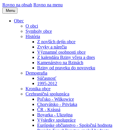
Rovno na obsah
Rovno na menu
Menu
Obec
O obci
Symboly obce
História
Z novších dejín obce
Zvyky a nárečia
Významné osobnosti obce
Z kalendára Bziny včera a dnes
Kamenárstvo na Bzinách
Bziny od praveku do novoveku
Demografia
Súčasnosť
1995-2012
Kronika obce
Cezhraničná spolupráca
Poľsko - Wilkowice
Chorvátsko - Privlaka
ČR - Krásná
Boyarka - Ukrajina
Výsledky spolupráce
Európske občianstvo - Spoločná hodnota