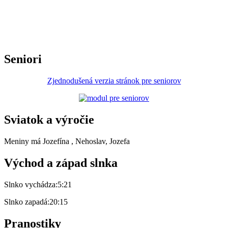
Seniori
Zjednodušená verzia stránok pre seniorov
Sviatok a výročie
Meniny má
Jozefína
, Nehoslav, Jozefa
Východ a západ slnka
Slnko vychádza:
5:21
Slnko zapadá:
20:15
Pranostiky