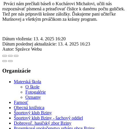
Prváci nám prečítali báseň o Kuchárovi Michalovi, učili nás
rozpoznávať písmená a priraďovať číslice k danému počtu guličiek.
Tiež pre nás pripravili krásne záložky. Ďakujeme pani učiteľke
Murínovej a všetkým prváčikom za krásny program.
Dátum vloženia:
13. 4. 2025 16:20
Dátum poslednej aktualizácie:
13. 4. 2025 16:23
Autor:
Správce Webu
Organizácie
Materská škola
O škole
Fotogalérie
Oznamy
Farnosť
Obecná knižnica
Športový klub Bziny
Športový klub Bziny - šachový oddiel
Dobrovoľ. hasičský zbor Bziny
Pozemkové spoločenstvo urbáru obce Bziny