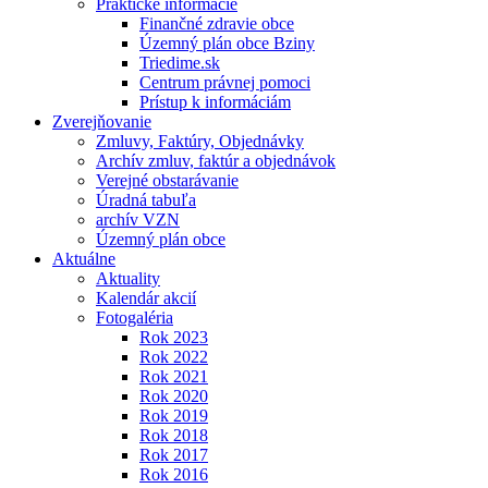
Praktické informácie
Finančné zdravie obce
Územný plán obce Bziny
Triedime.sk
Centrum právnej pomoci
Prístup k informáciám
Zverejňovanie
Zmluvy, Faktúry, Objednávky
Archív zmluv, faktúr a objednávok
Verejné obstarávanie
Úradná tabuľa
archív VZN
Územný plán obce
Aktuálne
Aktuality
Kalendár akcií
Fotogaléria
Rok 2023
Rok 2022
Rok 2021
Rok 2020
Rok 2019
Rok 2018
Rok 2017
Rok 2016