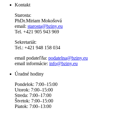
Kontakt
Starosta:
PhDr.Miriam Mokošová
email:
starosta@bziny.eu
Tel. +421 905 943 969
Sekretariát:
Tel.: +421 948 158 034
email podateľňa:
podatelna@bziny.eu
email informácie:
info@bziny.eu
Úradné hodiny
Pondelok: 7:00–15:00
Utorok: 7:00–15:00
Streda: 7:00–17:00
Štvrtok: 7:00–15:00
Piatok: 7:00–13:00