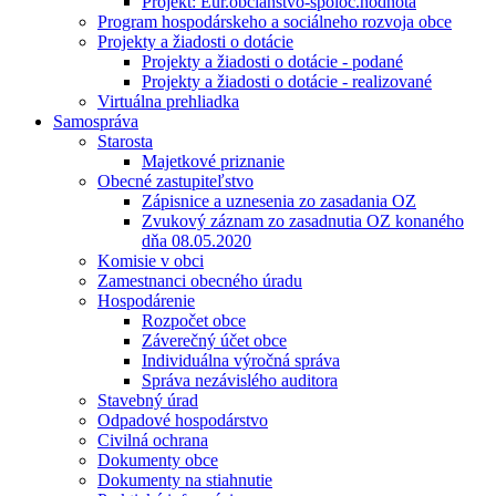
Projekt: Eur.občianstvo-spoloč.hodnota
Program hospodárskeho a sociálneho rozvoja obce
Projekty a žiadosti o dotácie
Projekty a žiadosti o dotácie - podané
Projekty a žiadosti o dotácie - realizované
Virtuálna prehliadka
Samospráva
Starosta
Majetkové priznanie
Obecné zastupiteľstvo
Zápisnice a uznesenia zo zasadania OZ
Zvukový záznam zo zasadnutia OZ konaného
dňa 08.05.2020
Komisie v obci
Zamestnanci obecného úradu
Hospodárenie
Rozpočet obce
Záverečný účet obce
Individuálna výročná správa
Správa nezávislého auditora
Stavebný úrad
Odpadové hospodárstvo
Civilná ochrana
Dokumenty obce
Dokumenty na stiahnutie