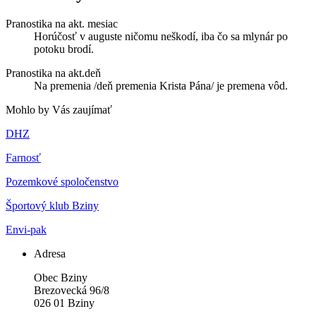
Pranostika na akt. mesiac
Horúčosť v auguste ničomu neškodí, iba čo sa mlynár po
potoku brodí.
Pranostika na akt.deň
Na premenia /deň premenia Krista Pána/ je premena vôd.
Mohlo by Vás zaujímať
DHZ
Farnosť
Pozemkové spoločenstvo
Športový klub Bziny
Envi-pak
Adresa
Obec Bziny
Brezovecká 96/8
026 01 Bziny