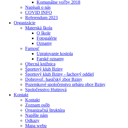
Komunálne voľby 2018
Napísali o nás
COVID INFO
Referendum 2023
Organizácie
Materská škola
O škole
Fotogalérie
Oznamy
Farnosť
Upratovanie kostola
Farské oznamy
Obecná knižnica
Športový klub Bziny
Športový klub Bziny - šachový oddiel
Dobrovoľ. hasičský zbor Bziny
Pozemkové spoločenstvo urbáru obce Bziny
Spoločenstvo Hutirová
Kontakt
Kontakt
Zoznam osôb
Organizačná štruktúra
Napíšte nám
Odkazy
Mapa webu