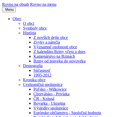
Rovno na obsah
Rovno na menu
Menu
Obec
O obci
Symboly obce
História
Z novších dejín obce
Zvyky a nárečia
Významné osobnosti obce
Z kalendára Bziny včera a dnes
Kamenárstvo na Bzinách
Bziny od praveku do novoveku
Demografia
Súčasnosť
1995-2012
Kronika obce
Cezhraničná spolupráca
Poľsko - Wilkowice
Chorvátsko - Privlaka
ČR - Krásná
Boyarka - Ukrajina
Výsledky spolupráce
Európske občianstvo - Spoločná hodnota