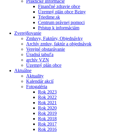
Praktické informácie
Finančné zdravie obce
Územný plán obce Bziny
Triedime.sk
Centrum právnej pomoci
Prístup k informáciám
Zverejňovanie
Zmluvy, Faktúry, Objednávky
Archív zmluv, faktúr a objednávok
Verejné obstarávanie
Úradná tabuľa
archív VZN
Územný plán obce
Aktuálne
Aktuality
Kalendár akcií
Fotogaléria
Rok 2023
Rok 2022
Rok 2021
Rok 2020
Rok 2019
Rok 2018
Rok 2017
Rok 2016