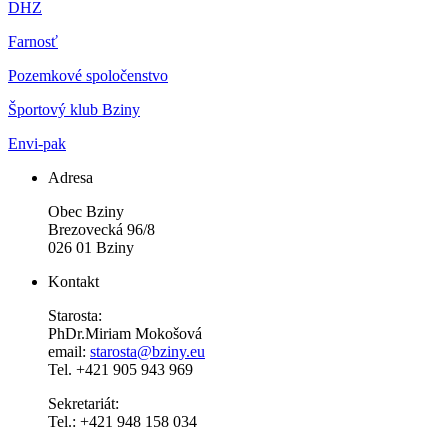
DHZ
Farnosť
Pozemkové spoločenstvo
Športový klub Bziny
Envi-pak
Adresa
Obec Bziny
Brezovecká 96/8
026 01 Bziny
Kontakt
Starosta:
PhDr.Miriam Mokošová
email:
starosta@bziny.eu
Tel. +421 905 943 969
Sekretariát:
Tel.: +421 948 158 034