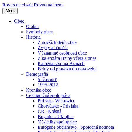
Rovno na obsah
Rovno na menu
Menu
Obec
O obci
Symboly obce
História
Z novších dejín obce
Zvyky a nárečia
Významné osobnosti obce
Z kalendára Bziny včera a dnes
Kamenárstvo na Bzinách
Bziny od praveku do novoveku
Demografia
Súčasnosť
1995-2012
Kronika obce
Cezhraničná spolupráca
Poľsko - Wilkowice
Chorvátsko - Privlaka
ČR - Krásná
Boyarka - Ukrajina
Výsledky spolupráce
Európske občianstvo - Spoločná hodnota