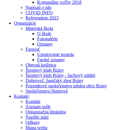
Komunálne voľby 2018
Napísali o nás
COVID INFO
Referendum 2023
Organizácie
Materská škola
O škole
Fotogalérie
Oznamy
Farnosť
Upratovanie kostola
Farské oznamy
Obecná knižnica
Športový klub Bziny
Športový klub Bziny - šachový oddiel
Dobrovoľ. hasičský zbor Bziny
Pozemkové spoločenstvo urbáru obce Bziny
Spoločenstvo Hutirová
Kontakt
Kontakt
Zoznam osôb
Organizačná štruktúra
Napíšte nám
Odkazy
Mapa webu