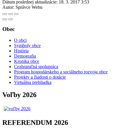
Dátum poslednej aktualizácie:
18. 3. 2017 3:53
Autor:
Správce Webu
Obec
O obci
Symboly obce
História
Demografia
Kronika obce
Cezhraničná spolupráca
Program hospodárskeho a sociálneho rozvoja obce
Projekty a žiadosti o dotácie
Virtuálna prehliadka
Voľby 2026
REFERENDUM 2026