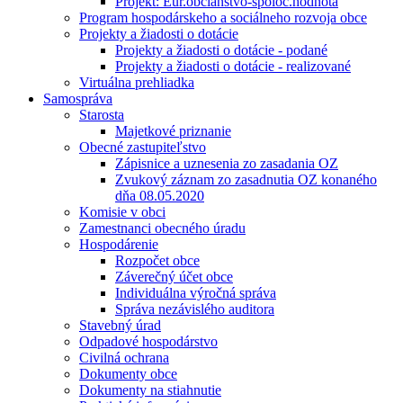
Projekt: Eur.občianstvo-spoloč.hodnota
Program hospodárskeho a sociálneho rozvoja obce
Projekty a žiadosti o dotácie
Projekty a žiadosti o dotácie - podané
Projekty a žiadosti o dotácie - realizované
Virtuálna prehliadka
Samospráva
Starosta
Majetkové priznanie
Obecné zastupiteľstvo
Zápisnice a uznesenia zo zasadania OZ
Zvukový záznam zo zasadnutia OZ konaného
dňa 08.05.2020
Komisie v obci
Zamestnanci obecného úradu
Hospodárenie
Rozpočet obce
Záverečný účet obce
Individuálna výročná správa
Správa nezávislého auditora
Stavebný úrad
Odpadové hospodárstvo
Civilná ochrana
Dokumenty obce
Dokumenty na stiahnutie