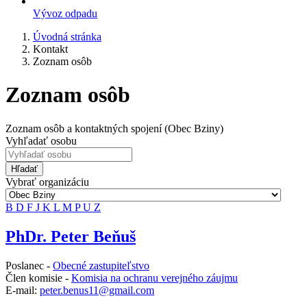
Vývoz odpadu
Úvodná stránka
Kontakt
Zoznam osôb
Zoznam osôb
Zoznam osôb a kontaktných spojení (Obec Bziny)
Vyhľadať osobu
Hľadať
Vybrať organizáciu
B
D
F
J
K
L
M
P
U
Z
PhDr. Peter Beňuš
Poslanec -
Obecné zastupiteľstvo
Člen komisie -
Komisia na ochranu verejného záujmu
E-mail:
peter.benus11@gmail.com