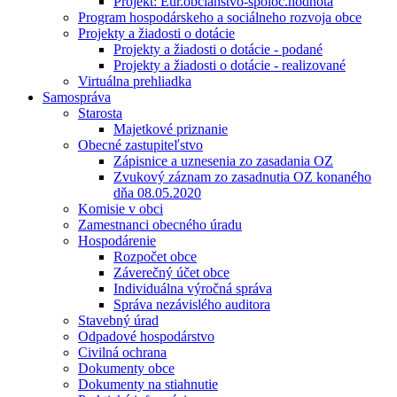
Projekt: Eur.občianstvo-spoloč.hodnota
Program hospodárskeho a sociálneho rozvoja obce
Projekty a žiadosti o dotácie
Projekty a žiadosti o dotácie - podané
Projekty a žiadosti o dotácie - realizované
Virtuálna prehliadka
Samospráva
Starosta
Majetkové priznanie
Obecné zastupiteľstvo
Zápisnice a uznesenia zo zasadania OZ
Zvukový záznam zo zasadnutia OZ konaného
dňa 08.05.2020
Komisie v obci
Zamestnanci obecného úradu
Hospodárenie
Rozpočet obce
Záverečný účet obce
Individuálna výročná správa
Správa nezávislého auditora
Stavebný úrad
Odpadové hospodárstvo
Civilná ochrana
Dokumenty obce
Dokumenty na stiahnutie