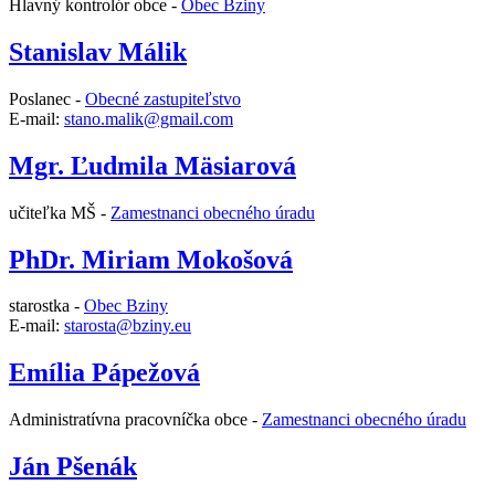
Hlavný kontrolór obce -
Obec Bziny
Stanislav Málik
Poslanec -
Obecné zastupiteľstvo
E-mail:
stano.malik@gmail.com
Mgr. Ľudmila Mäsiarová
učiteľka MŠ -
Zamestnanci obecného úradu
PhDr. Miriam Mokošová
starostka -
Obec Bziny
E-mail:
starosta@bziny.eu
Emília Pápežová
Administratívna pracovníčka obce -
Zamestnanci obecného úradu
Ján Pšenák