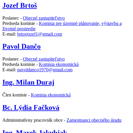
Jozef Brtoš
Poslanec -
Obecné zastupiteľstvo
Predseda komisie -
Komisia pre územné plánovanie, výstavbu a
životné prostredie
E-mail:
brtosjozef1@gmail.com
Pavol Dančo
Poslanec -
Obecné zastupiteľstvo
Predseda komisie -
Komisia ekonomická
E-mail:
pavoldanco1970@gmail.com
Ing. Milan Duraj
Člen komisie -
Komisia ekonomická
Bc. Lýdia Fačková
Administratívny pracovník obce -
Zamestnanci obecného úradu
Ing. Marek Jakubjak