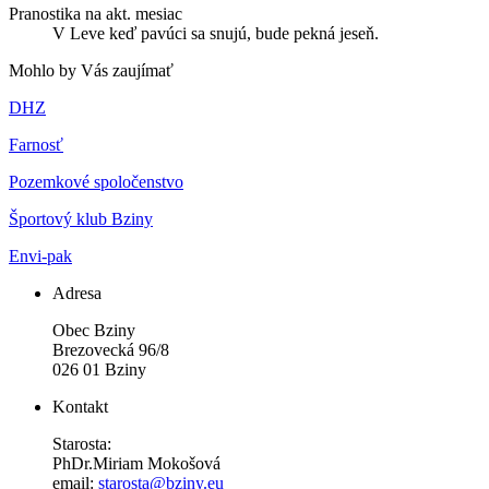
Pranostika na akt. mesiac
V Leve keď pavúci sa snujú, bude pekná jeseň.
Mohlo by Vás zaujímať
DHZ
Farnosť
Pozemkové spoločenstvo
Športový klub Bziny
Envi-pak
Adresa
Obec Bziny
Brezovecká 96/8
026 01 Bziny
Kontakt
Starosta:
PhDr.Miriam Mokošová
email:
starosta@bziny.eu