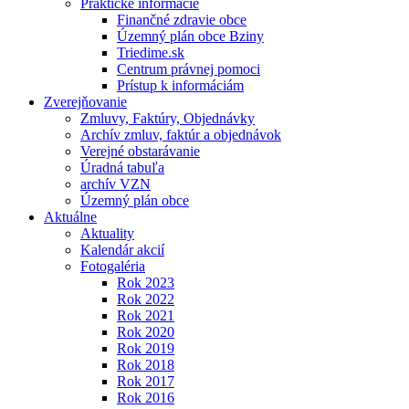
Praktické informácie
Finančné zdravie obce
Územný plán obce Bziny
Triedime.sk
Centrum právnej pomoci
Prístup k informáciám
Zverejňovanie
Zmluvy, Faktúry, Objednávky
Archív zmluv, faktúr a objednávok
Verejné obstarávanie
Úradná tabuľa
archív VZN
Územný plán obce
Aktuálne
Aktuality
Kalendár akcií
Fotogaléria
Rok 2023
Rok 2022
Rok 2021
Rok 2020
Rok 2019
Rok 2018
Rok 2017
Rok 2016