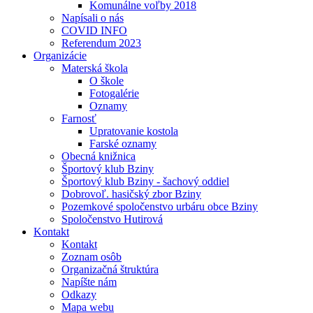
Komunálne voľby 2018
Napísali o nás
COVID INFO
Referendum 2023
Organizácie
Materská škola
O škole
Fotogalérie
Oznamy
Farnosť
Upratovanie kostola
Farské oznamy
Obecná knižnica
Športový klub Bziny
Športový klub Bziny - šachový oddiel
Dobrovoľ. hasičský zbor Bziny
Pozemkové spoločenstvo urbáru obce Bziny
Spoločenstvo Hutirová
Kontakt
Kontakt
Zoznam osôb
Organizačná štruktúra
Napíšte nám
Odkazy
Mapa webu