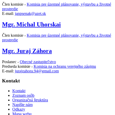
Člen komisie -
Komisia pre územné plánovanie, výstavbu a životné
prostredie
E-mail:
janpsenak@azet.sk
Mgr. Michal Uhorskai
Člen komisie -
Komisia pre územné plánovanie, výstavbu a životné
prostredie
Mgr. Juraj Záhora
Poslanec -
Obecné zastupiteľstvo
Predseda komisie -
Komisia na ochranu verejného záujmu
E-mail:
jurajzahora.94@gmail.com
Kontakt
Kontakt
Zoznam osôb
Organizačná štruktúra
Napíšte nám
Odkazy
Mapa webu