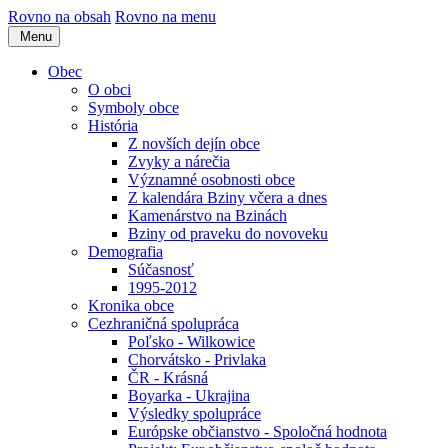
Rovno na obsah
Rovno na menu
Menu
Obec
O obci
Symboly obce
História
Z novších dejín obce
Zvyky a nárečia
Významné osobnosti obce
Z kalendára Bziny včera a dnes
Kamenárstvo na Bzinách
Bziny od praveku do novoveku
Demografia
Súčasnosť
1995-2012
Kronika obce
Cezhraničná spolupráca
Poľsko - Wilkowice
Chorvátsko - Privlaka
ČR - Krásná
Boyarka - Ukrajina
Výsledky spolupráce
Európske občianstvo - Spoločná hodnota