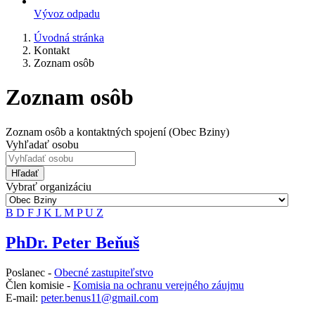
Vývoz odpadu
Úvodná stránka
Kontakt
Zoznam osôb
Zoznam osôb
Zoznam osôb a kontaktných spojení (Obec Bziny)
Vyhľadať osobu
Hľadať
Vybrať organizáciu
B
D
F
J
K
L
M
P
U
Z
PhDr. Peter Beňuš
Poslanec -
Obecné zastupiteľstvo
Člen komisie -
Komisia na ochranu verejného záujmu
E-mail:
peter.benus11@gmail.com