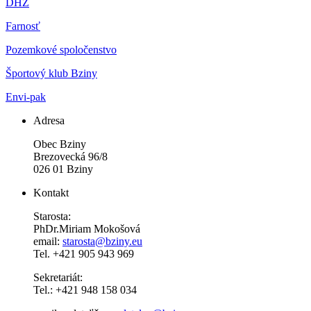
DHZ
Farnosť
Pozemkové spoločenstvo
Športový klub Bziny
Envi-pak
Adresa
Obec Bziny
Brezovecká 96/8
026 01 Bziny
Kontakt
Starosta:
PhDr.Miriam Mokošová
email:
starosta@bziny.eu
Tel. +421 905 943 969
Sekretariát:
Tel.: +421 948 158 034