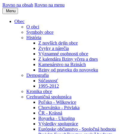
Rovno na obsah
Rovno na menu
Menu
Obec
O obci
Symboly obce
História
Z novších dejín obce
Zvyky a nárečia
Významné osobnosti obce
Z kalendára Bziny včera a dnes
Kamenárstvo na Bzinách
Bziny od praveku do novoveku
Demografia
Súčasnosť
1995-2012
Kronika obce
Cezhraničná spolupráca
Poľsko - Wilkowice
Chorvátsko - Privlaka
ČR - Krásná
Boyarka - Ukrajina
Výsledky spolupráce
Európske občianstvo - Spoločná hodnota