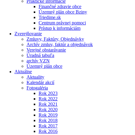
Praktické informácie
Finančné zdravie obce
Územný plán obce Bziny
Triedime.sk
Centrum právnej pomoci
Prístup k informáciám
Zverejňovanie
Zmluvy, Faktúry, Objednávky
Archív zmluv, faktúr a objednávok
Verejné obstarávanie
Úradná tabuľa
archív VZN
Územný plán obce
Aktuálne
Aktuality
Kalendár akcií
Fotogaléria
Rok 2023
Rok 2022
Rok 2021
Rok 2020
Rok 2019
Rok 2018
Rok 2017
Rok 2016