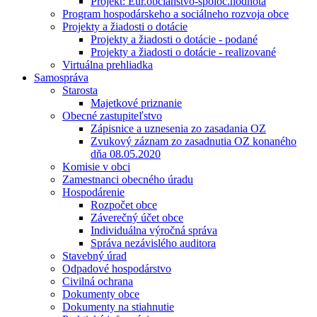
Projekt: Eur.občianstvo-spoloč.hodnota
Program hospodárskeho a sociálneho rozvoja obce
Projekty a žiadosti o dotácie
Projekty a žiadosti o dotácie - podané
Projekty a žiadosti o dotácie - realizované
Virtuálna prehliadka
Samospráva
Starosta
Majetkové priznanie
Obecné zastupiteľstvo
Zápisnice a uznesenia zo zasadania OZ
Zvukový záznam zo zasadnutia OZ konaného
dňa 08.05.2020
Komisie v obci
Zamestnanci obecného úradu
Hospodárenie
Rozpočet obce
Záverečný účet obce
Individuálna výročná správa
Správa nezávislého auditora
Stavebný úrad
Odpadové hospodárstvo
Civilná ochrana
Dokumenty obce
Dokumenty na stiahnutie