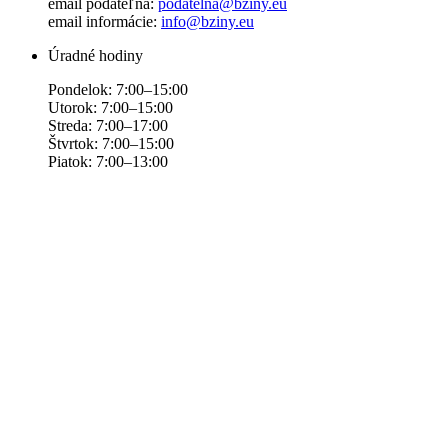
email podateľňa:
podatelna@bziny.eu
email informácie:
info@bziny.eu
Úradné hodiny
Pondelok: 7:00–15:00
Utorok: 7:00–15:00
Streda: 7:00–17:00
Štvrtok: 7:00–15:00
Piatok: 7:00–13:00