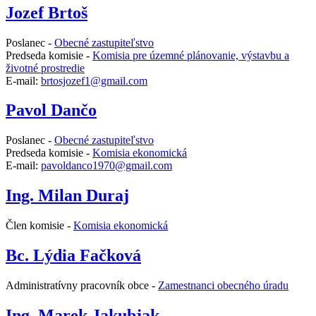
Jozef Brtoš
Poslanec -
Obecné zastupiteľstvo
Predseda komisie -
Komisia pre územné plánovanie, výstavbu a
životné prostredie
E-mail:
brtosjozef1@gmail.com
Pavol Dančo
Poslanec -
Obecné zastupiteľstvo
Predseda komisie -
Komisia ekonomická
E-mail:
pavoldanco1970@gmail.com
Ing. Milan Duraj
Člen komisie -
Komisia ekonomická
Bc. Lýdia Fačková
Administratívny pracovník obce -
Zamestnanci obecného úradu
Ing. Marek Jakubjak