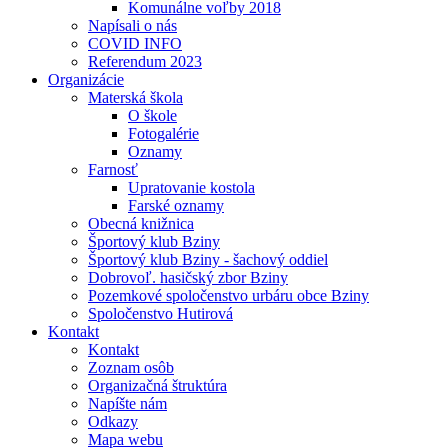
Komunálne voľby 2018
Napísali o nás
COVID INFO
Referendum 2023
Organizácie
Materská škola
O škole
Fotogalérie
Oznamy
Farnosť
Upratovanie kostola
Farské oznamy
Obecná knižnica
Športový klub Bziny
Športový klub Bziny - šachový oddiel
Dobrovoľ. hasičský zbor Bziny
Pozemkové spoločenstvo urbáru obce Bziny
Spoločenstvo Hutirová
Kontakt
Kontakt
Zoznam osôb
Organizačná štruktúra
Napíšte nám
Odkazy
Mapa webu